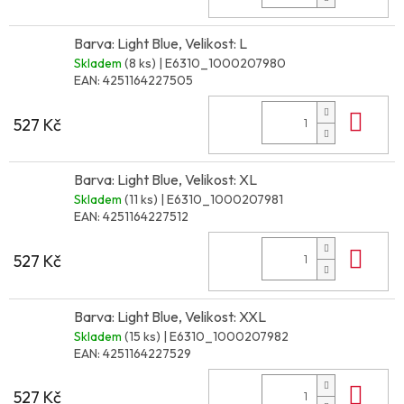
Barva: Light Blue, Velikost: L
Skladem
(8 ks)
| E6310_1000207980
EAN:
4251164227505
Do 
527 Kč
Barva: Light Blue, Velikost: XL
Skladem
(11 ks)
| E6310_1000207981
EAN:
4251164227512
Do 
527 Kč
Barva: Light Blue, Velikost: XXL
Skladem
(15 ks)
| E6310_1000207982
EAN:
4251164227529
Do 
527 Kč