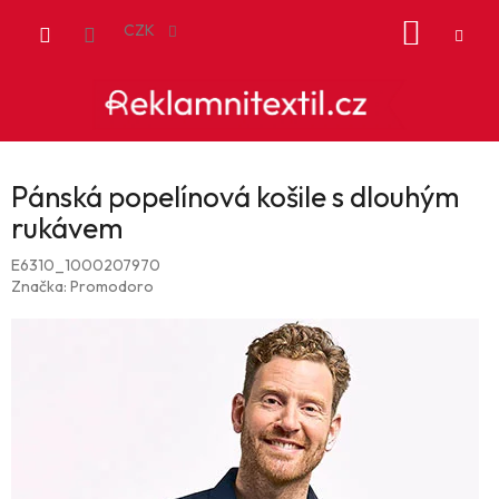
Přejít
NÁKUP
na
CZK
obsah
KOŠÍK
Pánská popelínová košile s dlouhým
rukávem
E6310_1000207970
Značka:
Promodoro