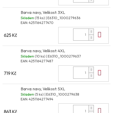
Barva: navy, Velikost: 3XL
Skladem
(15 ks)
| E6310_1000279636
EAN:
4251164277470
Do 
625 Kč
Barva: navy, Velikost: 4XL
Skladem
(10 ks)
| E6310_1000279637
EAN:
4251164277487
Do 
719 Kč
Barva: navy, Velikost: 5XL
Skladem
(5 ks)
| E6310_1000279638
EAN:
4251164277494
Do 
863 Kč