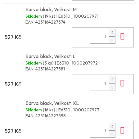
Barva: black, Velikost: M
Skladem
(19 ks)
| E6310_1000207971
EAN:
4251164227574
Do 
527 Kč
Barva: black, Velikost: L
Skladem
(3 ks)
| E6310_1000207972
EAN:
4251164227581
Do 
527 Kč
Barva: black, Velikost: XL
Skladem
(16 ks)
| E6310_1000207973
EAN:
4251164227598
Do 
527 Kč