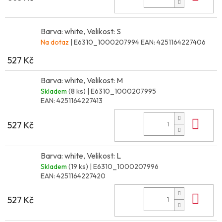
Barva: white, Velikost: S
Na dotaz
| E6310_1000207994
EAN:
4251164227406
527 Kč
Barva: white, Velikost: M
Skladem
(8 ks)
| E6310_1000207995
EAN:
4251164227413
Do 
527 Kč
Barva: white, Velikost: L
Skladem
(19 ks)
| E6310_1000207996
EAN:
4251164227420
Do 
527 Kč