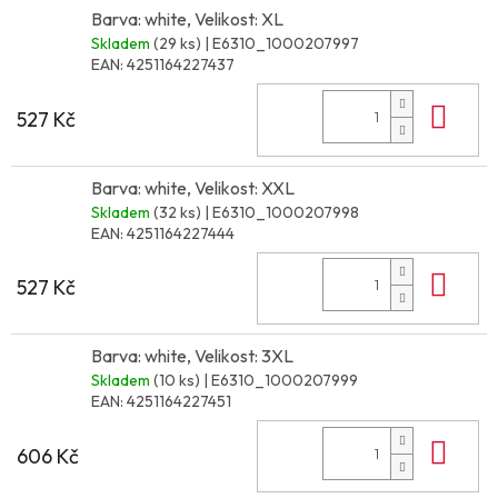
Barva: white, Velikost: XL
Skladem
(29 ks)
| E6310_1000207997
EAN:
4251164227437
Do 
527 Kč
Barva: white, Velikost: XXL
Skladem
(32 ks)
| E6310_1000207998
EAN:
4251164227444
Do 
527 Kč
Barva: white, Velikost: 3XL
Skladem
(10 ks)
| E6310_1000207999
EAN:
4251164227451
Do 
606 Kč