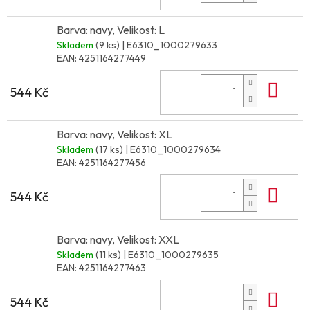
Barva: navy, Velikost: L
Skladem
(9 ks)
| E6310_1000279633
EAN:
4251164277449
Do 
544 Kč
Barva: navy, Velikost: XL
Skladem
(17 ks)
| E6310_1000279634
EAN:
4251164277456
Do 
544 Kč
Barva: navy, Velikost: XXL
Skladem
(11 ks)
| E6310_1000279635
EAN:
4251164277463
Do 
544 Kč