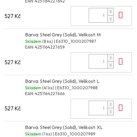
EAN:
4251164227642
Do 
527 Kč
Barva: Steel Grey (Solid), Velikost: M
Skladem
(8 ks)
| E6310_1000207987
EAN:
4251164227659
Do 
527 Kč
Barva: Steel Grey (Solid), Velikost: L
Skladem
(41 ks)
| E6310_1000207988
EAN:
4251164227666
Do 
527 Kč
Barva: Steel Grey (Solid), Velikost: XL
Skladem
(1 ks)
| E6310_1000207989