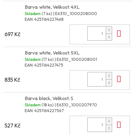
Barva: white, Velikost: 4XL
Skladem
(7 ks)
| E6310_1000208000
EAN:
4251164227468
Do 
697 Kč
Barva: white, Velikost: 5XL
Skladem
(17 ks)
| E6310_1000208001
EAN:
4251164227475
Do 
835 Kč
Barva: black, Velikost: S
Skladem
(18 ks)
| E6310_1000207970
EAN:
4251164227567
Do 
527 Kč