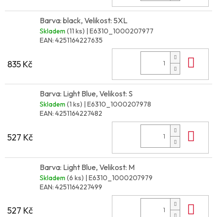
Barva: black, Velikost: 5XL
Skladem
(11 ks)
| E6310_1000207977
EAN:
4251164227635
Do 
835 Kč
Barva: Light Blue, Velikost: S
Skladem
(1 ks)
| E6310_1000207978
EAN:
4251164227482
Do 
527 Kč
Barva: Light Blue, Velikost: M
Skladem
(6 ks)
| E6310_1000207979
EAN:
4251164227499
Do 
527 Kč