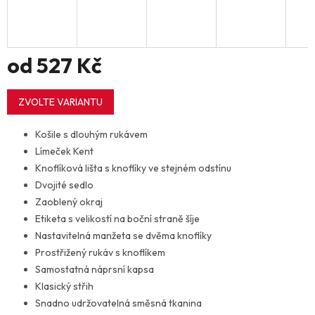
od
527 Kč
Měrná
cena:
ZVOLTE VARIANTU
Košile s dlouhým rukávem
Límeček Kent
Knoflíková lišta s knoflíky ve stejném odstínu
Dvojité sedlo
Zaoblený okraj
Etiketa s velikostí na boční straně šíje
Nastavitelná manžeta se dvěma knoflíky
Prostřižený rukáv s knoflíkem
Samostatná náprsní kapsa
Klasický střih
Snadno udržovatelná směsná tkanina