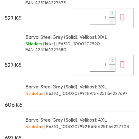
EAN:
4251164227673
Do 
527 Kč
Barva: Steel Grey (Solid), Velikost: XXL
Skladem
(14 ks)
| E6310_1000207990
EAN:
4251164227680
Do 
527 Kč
Barva: Steel Grey (Solid), Velikost: 3XL
Na dotaz
| E6310_1000207991
EAN:
4251164227697
606 Kč
Barva: Steel Grey (Solid), Velikost: 4XL
Na dotaz
| E6310_1000207992
EAN:
4251164227703
697 Kč