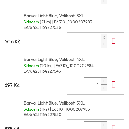
Barva: Light Blue, Velikost: 3XL
Skladem
(21 ks)
| E6310_1000207983
EAN:
4251164227536
Do 
606 Kč
Barva: Light Blue, Velikost: 4XL
Skladem
(20 ks)
| E6310_1000207984
EAN:
4251164227543
Do 
697 Kč
Barva: Light Blue, Velikost: 5XL
Skladem
(1 ks)
| E6310_1000207985
EAN:
4251164227550
Do 
835 Kč