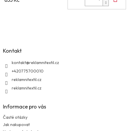
Z
á
p
a
Kontakt
t
í
kontakt
@
reklamnitextil.cz
+420775700010
reklamnitextil.cz
reklamnitextil.cz
Informace pro vás
Časté otázky
Jak nakupovat