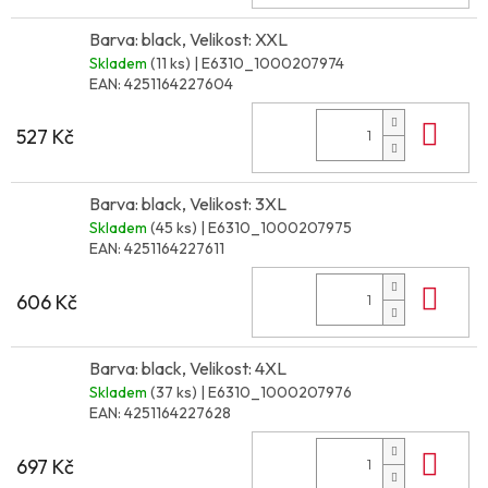
Barva: black, Velikost: XXL
Skladem
(11 ks)
| E6310_1000207974
EAN:
4251164227604
Do 
527 Kč
Barva: black, Velikost: 3XL
Skladem
(45 ks)
| E6310_1000207975
EAN:
4251164227611
Do 
606 Kč
Barva: black, Velikost: 4XL
Skladem
(37 ks)
| E6310_1000207976
EAN:
4251164227628
Do 
697 Kč