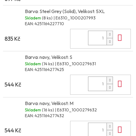
Barva: Steel Grey (Solid), Velikost: 5XL
Skladem
(8 ks)
| E6310_1000207993
EAN:
4251164227710
Do 
835 Kč
Barva: navy, Velikost: S
Skladem
(14 ks)
| E6310_1000279631
EAN:
4251164277425
Do 
544 Kč
Barva: navy, Velikost: M
Skladem
(16 ks)
| E6310_1000279632
EAN:
4251164277432
Do 
544 Kč