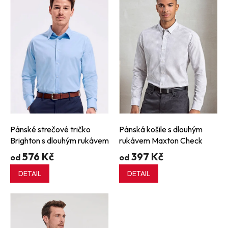
p
i
s
p
r
o
d
u
k
t
ů
Pánské strečové tričko
Pánská košile s dlouhým
Brighton s dlouhým rukávem
rukávem Maxton Check
576 Kč
397 Kč
od
od
DETAIL
DETAIL