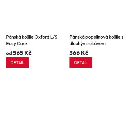
Pánská košile Oxford L/S
Pánská popelínová košile s
Easy Care
dlouhým rukávem
565 Kč
366 Kč
od
DETAIL
DETAIL