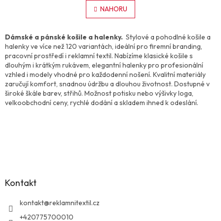
v
á
l
NAHORU
n
á
k
o
d
v
a
Dámské a pánské košile a halenky.
Stylové a pohodlné košile a
á
c
halenky ve více než 120 variantách, ideální pro firemní branding,
n
í
pracovní prostředí i reklamní textil. Nabízíme klasické košile s
í
p
dlouhým i krátkým rukávem, elegantní halenky pro profesionální
r
vzhled i modely vhodné pro každodenní nošení. Kvalitní materiály
v
zaručují komfort, snadnou údržbu a dlouhou životnost. Dostupné v
k
široké škále barev, střihů. Možnost potisku nebo výšivky loga,
y
velkoobchodní ceny, rychlé dodání a skladem ihned k odeslání.
v
ý
p
Z
i
s
á
u
p
a
Kontakt
t
í
kontakt
@
reklamnitextil.cz
+420775700010