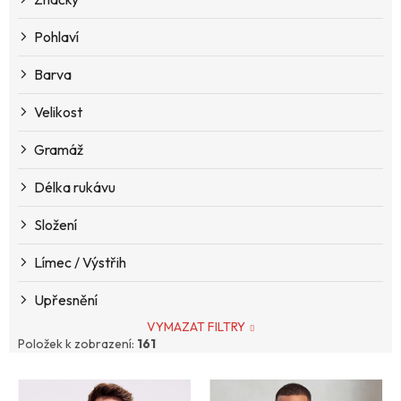
u
k
Pohlaví
t
ů
Barva
Velikost
Gramáž
Délka rukávu
Složení
Límec / Výstřih
Upřesnění
VYMAZAT FILTRY
Položek k zobrazení:
161
V
ý