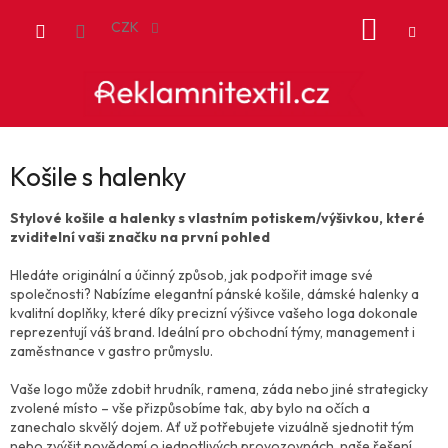
Přejít
NÁKUP
na
CZK
obsah
KOŠÍK
Košile s halenky
Stylové košile a halenky s vlastním potiskem/výšivkou, které
zviditelní vaši značku na první pohled
Hledáte originální a účinný způsob, jak podpořit image své
společnosti? Nabízíme elegantní pánské košile, dámské halenky a
kvalitní doplňky, které díky precizní výšivce vašeho loga dokonale
reprezentují váš brand. Ideální pro obchodní týmy, management i
zaměstnance v gastro průmyslu.
Vaše logo může zdobit hrudník, ramena, záda nebo jiné strategicky
zvolené místo – vše přizpůsobíme tak, aby bylo na očích a
zanechalo skvělý dojem. Ať už potřebujete vizuálně sjednotit tým
nebo zvýšit povědomí o jednotlivých provozovnách, naše řešení