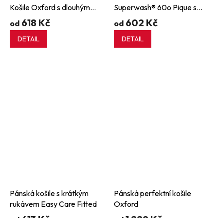
Košile Oxford s dlouhým
Superwash® 60o Pique s
rukávem
dlouhým rukávem
618 Kč
602 Kč
od
od
DETAIL
DETAIL
Pánská košile s krátkým
Pánská perfektní košile
rukávem Easy Care Fitted
Oxford