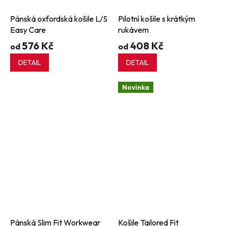
Pánská oxfordská košile L/S
Pilotní košile s krátkým
Easy Care
rukávem
576 Kč
408 Kč
od
od
DETAIL
DETAIL
Novinka
Pánská Slim Fit Workwear
Košile Tailored Fit