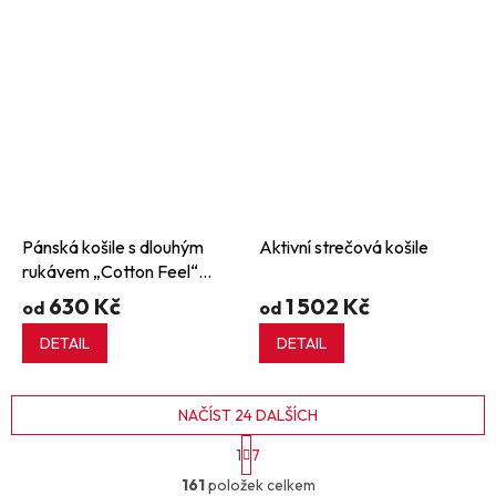
Pánská košile s dlouhým
Aktivní strečová košile
rukávem „Cotton Feel“
Coolplus®
630 Kč
1 502 Kč
od
od
DETAIL
DETAIL
NAČÍST 24 DALŠÍCH
S
1
7
t
O
r
161
položek celkem