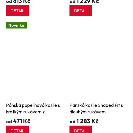
613 Kč
1 229 Kč
od
od
DETAIL
DETAIL
Novinka
Pánská popelínová košile s
Pánská košile Shaped Fit s
krátkým rukávem z
dlouhým rukávem
polybavlny se snadnou
471 Kč
1 283 Kč
od
od
údržbou
DETAIL
DETAIL