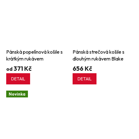
Pánská popelínová košile s
Pánská strečová košile s
krátkým rukávem
dlouhým rukávem Blake
371 Kč
656 Kč
od
DETAIL
DETAIL
Novinka