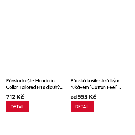
Pánská košile Mandarin
Pánská košile s krátkým
Collar Tailored Fit s dlouhým
rukávem ´Cotton Feel´
rukávem
Coolplus®
712 Kč
553 Kč
od
DETAIL
DETAIL