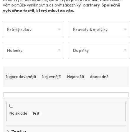
vám pomůže vyniknout a oslovit zákazníky i partnery.
Společně
vytvořme textil, který mluví za vás.
Krátký rukáv
Kravaty & motýlky
Halenky
Doplňky
Ř
a
Nejprodávanější
Nejlevnější
Nejdražší
Abecedně
z
e
n
í
p
Na skladě
148
r
o
d
Značky