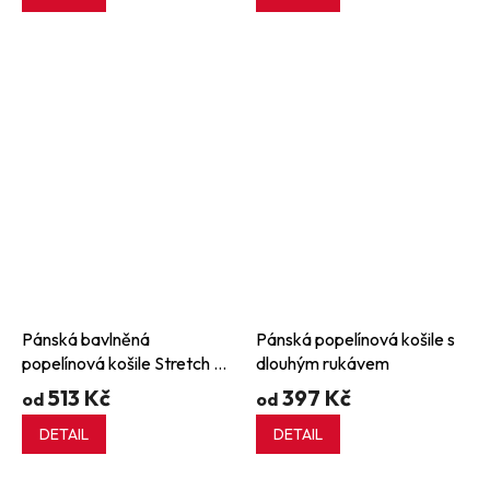
Pánská bavlněná
Pánská popelínová košile s
popelínová košile Stretch Fit
dlouhým rukávem
s krátkým rukávem
513 Kč
397 Kč
od
od
DETAIL
DETAIL