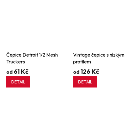
Čepice Detroit 1/2 Mesh
Vintage čepice s nízkým
Truckers
profilem
61 Kč
126 Kč
od
od
DETAIL
DETAIL