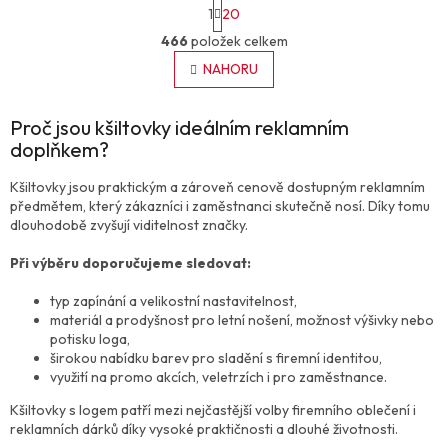
S
1
20
t
O
r
466
položek celkem
v
á
l
NAHORU
n
á
k
o
d
v
Proč jsou kšiltovky ideálním reklamním
a
á
c
doplňkem?
n
í
í
p
Kšiltovky jsou praktickým a zároveň cenově dostupným reklamním
r
předmětem, který zákazníci i zaměstnanci skutečně nosí. Díky tomu
v
dlouhodobě zvyšují viditelnost značky.
k
y
Při výběru doporučujeme sledovat:
v
ý
typ zapínání a velikostní nastavitelnost,
p
materiál a prodyšnost pro letní nošení, možnost výšivky nebo
i
potisku loga,
s
širokou nabídku barev pro sladění s firemní identitou,
u
využití na promo akcích, veletrzích i pro zaměstnance.
Kšiltovky s logem patří mezi nejčastější volby firemního oblečení i
reklamních dárků díky vysoké praktičnosti a dlouhé životnosti.