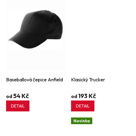
Baseballová čepice Anfield
Klasický Trucker
54 Kč
193 Kč
od
od
DETAIL
DETAIL
Novinka