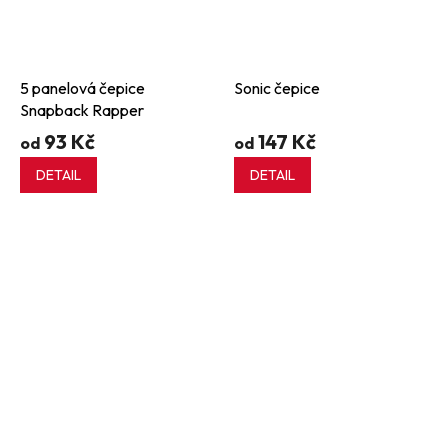
5 panelová čepice
Sonic čepice
Snapback Rapper
93 Kč
147 Kč
od
od
DETAIL
DETAIL