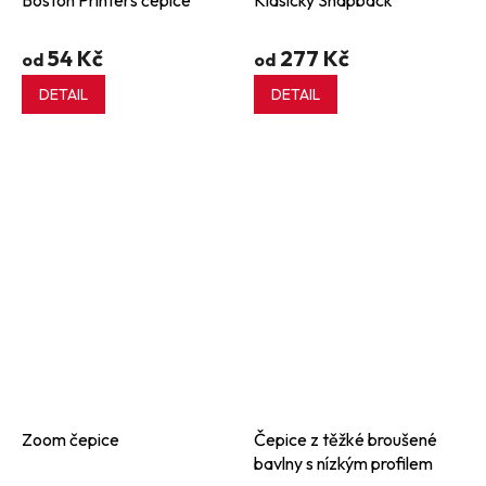
Boston Printers čepice
Klasický Snapback
54 Kč
277 Kč
od
od
DETAIL
DETAIL
Zoom čepice
Čepice z těžké broušené
bavlny s nízkým profilem