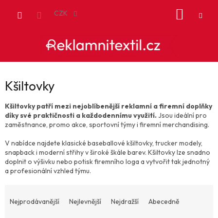
Přejít
NÁKUP
na
CZK
obsah
KOŠÍK
Kšiltovky
Kšiltovky patří mezi nejoblíbenější reklamní a firemní doplňky
díky své praktičnosti a každodennímu využití.
Jsou ideální pro
zaměstnance, promo akce, sportovní týmy i firemní merchandising.
V nabídce najdete klasické baseballové kšiltovky, trucker modely,
snapback i moderní střihy v široké škále barev. Kšiltovky lze snadno
doplnit o výšivku nebo potisk firemního loga a vytvořit tak jednotný
a profesionální vzhled týmu.
Ř
a
Nejprodávanější
Nejlevnější
Nejdražší
Abecedně
z