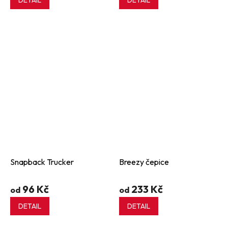
DETAIL
DETAIL
Snapback Trucker
Breezy čepice
96 Kč
233 Kč
od
od
DETAIL
DETAIL