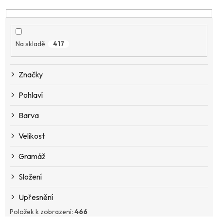
e
n
í
p
Na skladě
417
r
o
d
Značky
u
k
Pohlaví
t
ů
Barva
Velikost
Gramáž
Složení
Upřesnění
Položek k zobrazení:
466