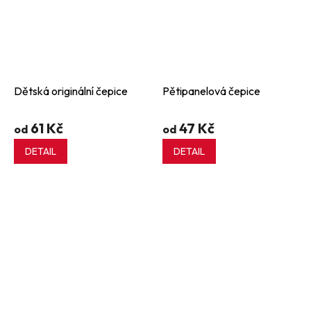
Dětská originální čepice
Pětipanelová čepice
61 Kč
47 Kč
od
od
DETAIL
DETAIL