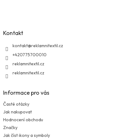
Z
á
p
a
Kontakt
t
í
kontakt
@
reklamnitextil.cz
+420775700010
reklamnitextil.cz
reklamnitextil.cz
Informace pro vás
Časté otázky
Jak nakupovat
Hodnocení obchodu
Značky
Jak číst ikony a symboly