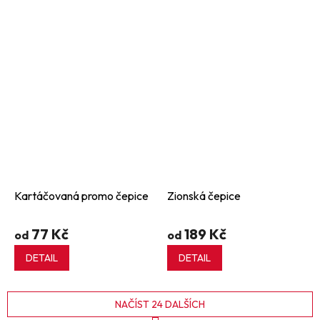
Kartáčovaná promo čepice
Zionská čepice
77 Kč
189 Kč
od
od
DETAIL
DETAIL
NAČÍST 24 DALŠÍCH