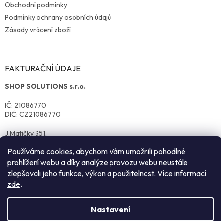
Obchodní podmínky
Podmínky ochrany osobních údajů
Zásady vrácení zboží
FAKTURAČNÍ ÚDAJE
SHOP SOLUTIONS s.r.o.
IČ: 21086770
DIČ: CZ21086770
J.Matičky 351,
570 01 Litomyšl
Používáme cookies, abychom Vám umožnili pohodlné
prohlížení webu a díky analýze provozu webu neustále
zlepšovali jeho funkce, výkon a použitelnost. Více informací
zde
.
Nastavení
Vytvořil Shoptet