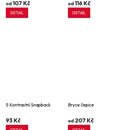
107 Kč
116 Kč
od
od
DETAIL
DETAIL
5 Kontrastní Snapback
Bryce čepice
93 Kč
207 Kč
od