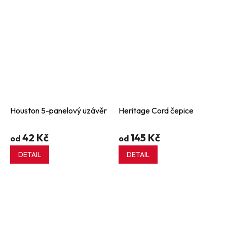
Houston 5-panelový uzávěr
Heritage Cord čepice
42 Kč
145 Kč
od
od
DETAIL
DETAIL