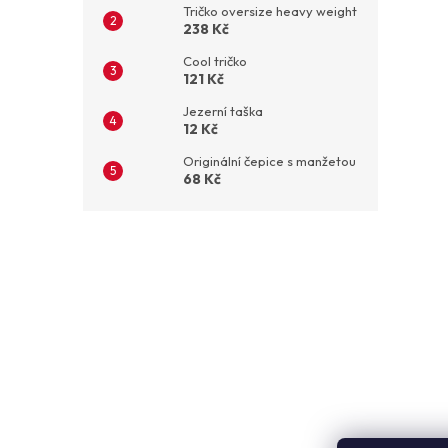
Tričko oversize heavy weight
238 Kč
Cool tričko
121 Kč
Jezerní taška
12 Kč
Originální čepice s manžetou
68 Kč
Z
á
p
a
t
í