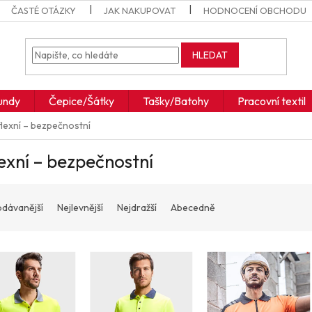
ČASTÉ OTÁZKY
JAK NAKUPOVAT
HODNOCENÍ OBCHODU
HLEDAT
undy
Čepice/Šátky
Tašky/Batohy
Pracovní textil
lexní – bezpečnostní
exní – bezpečnostní
odávanější
Nejlevnější
Nejdražší
Abecedně