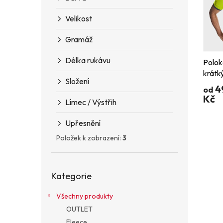
s
o
n
p
d
e
Velikost
r
u
l
o
k
Gramáž
d
t
u
ů
Délka rukávu
Poloko
k
krátk
t
Složení
ů
4
od
Kč
Límec / Výstřih
Upřesnění
Položek k zobrazení:
3
Přeskočit
Kategorie
kategorie
Všechny produkty
OUTLET
Fleece