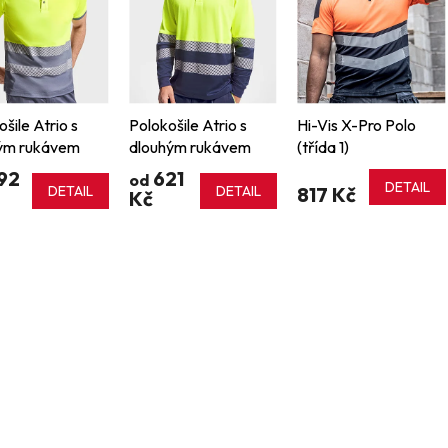
šile Atrio s
Polokošile Atrio s
Hi-Vis X-Pro Polo
ým rukávem
dlouhým rukávem
(třída 1)
92
621
od
DETAIL
DETAIL
DETAIL
817 Kč
Kč
O
v
l
á
d
a
c
í
p
r
v