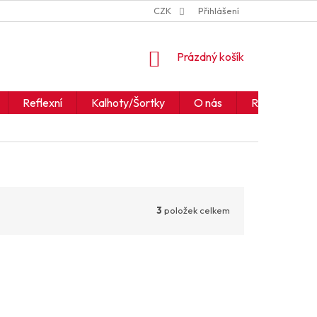
ZNAČKY
JAK ČÍST IKONY A SYMBOLY
CZK
Přihlášení
OBCHODNÍ PODM
NÁKUPNÍ
Prázdný košík
KOŠÍK
Reflexní
Kalhoty/Šortky
O nás
Realizace
3
položek celkem