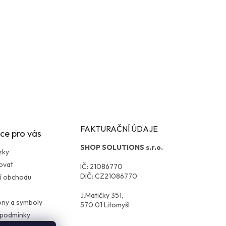
FAKTURAČNÍ ÚDAJE
ce pro vás
SHOP SOLUTIONS s.r.o.
zky
ovat
IČ: 21086770
DIČ: CZ21086770
í obchodu
J.Matičky 351,
kony a symboly
570 01 Litomyšl
 podmínky