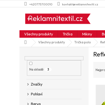
Přejít
+420775700010
kontakt@reklamnitextil.cz
na
obsah
Všechny produkty
Trička
Mikiny
B
Domů
Všechny produkty
Trička polo
Ref
P
Refl
o
s
Ř
t
a
r
Na skladě
3
Nejpr
z
a
e
n
V
Značky
n
n
ý
í
í
Pohlaví
p
p
p
i
r
a
Barva