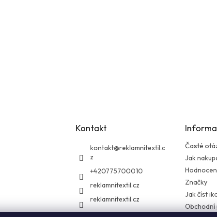
Kontakt
Informa
Časté otá
kontakt
@
reklamnitextil.c
z
Jak nakup
Hodnocen
+420775700010
Značky
reklamnitextil.cz
Jak číst i
reklamnitextil.cz
Obchodní