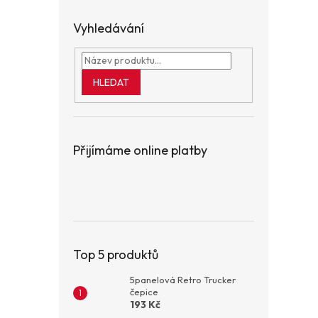
Vyhledávání
HLEDAT
Přijímáme online platby
Top 5 produktů
5panelová Retro Trucker
čepice
193 Kč