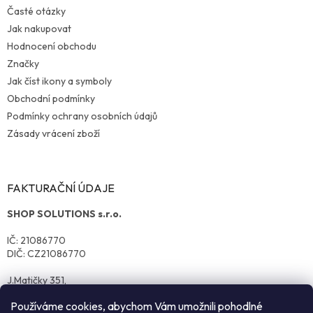
u
Časté otázky
Jak nakupovat
Hodnocení obchodu
Značky
Jak číst ikony a symboly
Obchodní podmínky
Podmínky ochrany osobních údajů
Zásady vrácení zboží
FAKTURAČNÍ ÚDAJE
SHOP SOLUTIONS s.r.o.
IČ: 21086770
DIČ: CZ21086770
J.Matičky 351,
570 01 Litomyšl
Používáme cookies, abychom Vám umožnili pohodlné