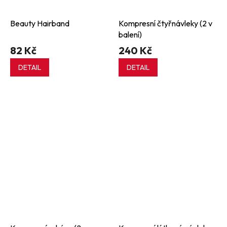
Beauty Hairband
Kompresní čtyřnávleky (2 v
balení)
82 Kč
240 Kč
DETAIL
DETAIL