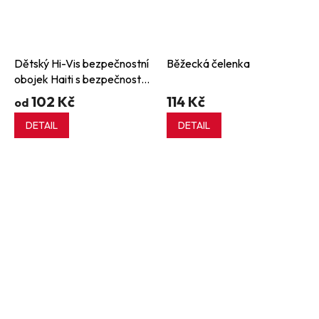
Dětský Hi-Vis bezpečnostní
Běžecká čelenka
obojek Haiti s bezpečnostní
sponou
102 Kč
114 Kč
od
DETAIL
DETAIL