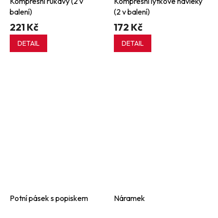
Kompresní rukávy (2 v
Kompresní lýtkové návleky
balení)
(2 v balení)
221 Kč
172 Kč
DETAIL
DETAIL
Potní pásek s popiskem
Náramek