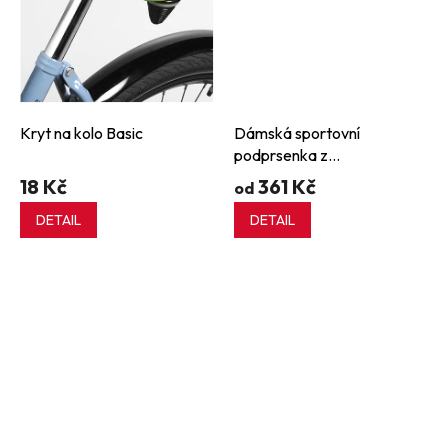
Kryt na kolo Basic
Dámská sportovní
podprsenka z
recyklovaných technologií
18 Kč
361 Kč
od
DETAIL
DETAIL