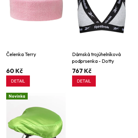
p
r
o
d
u
k
t
ů
Čelenka Terry
Dámská trojúhelníková
podprsenka - Dotty
60 Kč
767 Kč
DETAIL
DETAIL
Novinka