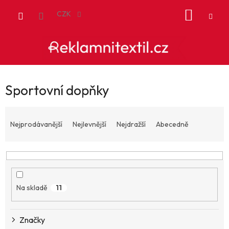
Přejít
NÁKUP
na
CZK
obsah
KOŠÍK
Sportovní dopňky
Ř
a
Nejprodávanější
Nejlevnější
Nejdražší
Abecedně
z
e
n
í
p
Na skladě
11
r
o
d
Značky
u