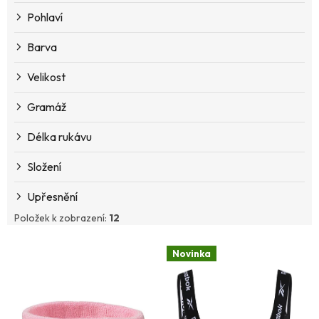
k
Pohlaví
t
ů
Barva
Velikost
Gramáž
Délka rukávu
Složení
Upřesnění
Položek k zobrazení:
12
V
Novinka
ý
p
i
s