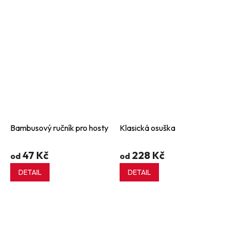
Bambusový ručník pro hosty
Klasická osuška
47 Kč
228 Kč
od
od
DETAIL
DETAIL