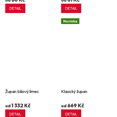
od
od
DETAIL
DETAIL
Novinka
Župan šálový límec
Klasický župan
1 332 Kč
669 Kč
od
od
DETAIL
DETAIL