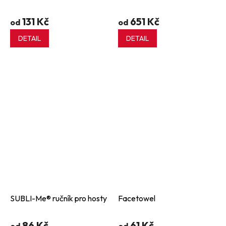
131 Kč
651 Kč
od
od
DETAIL
DETAIL
SUBLI-Me® ručník pro hosty
Facetowel
86 Kč
61 Kč