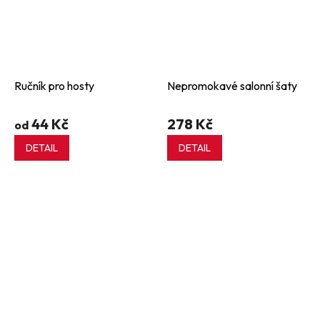
Ručník pro hosty
Nepromokavé salonní šaty
44 Kč
278 Kč
od
DETAIL
DETAIL