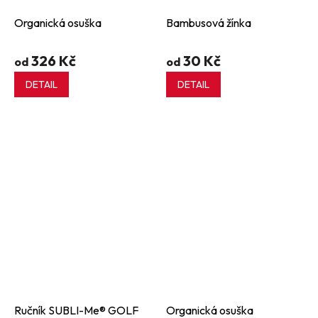
Organická osuška
Bambusová žínka
326 Kč
30 Kč
od
od
DETAIL
DETAIL
Ručník SUBLI-Me® GOLF
Organická osuška