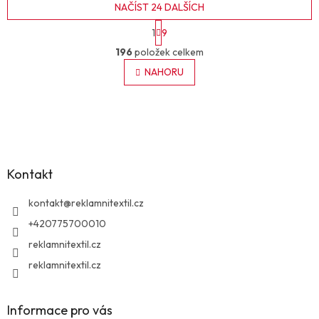
NAČÍST 24 DALŠÍCH
S
1
9
t
O
r
196
položek celkem
v
á
l
NAHORU
n
á
k
o
d
v
Z
a
á
c
á
n
í
p
í
p
a
r
Kontakt
t
v
í
k
kontakt
@
reklamnitextil.cz
y
v
+420775700010
ý
reklamnitextil.cz
p
i
reklamnitextil.cz
s
u
Informace pro vás