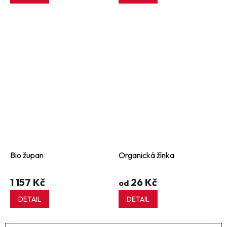
Bio župan
Organická žínka
1 157 Kč
26 Kč
od
DETAIL
DETAIL