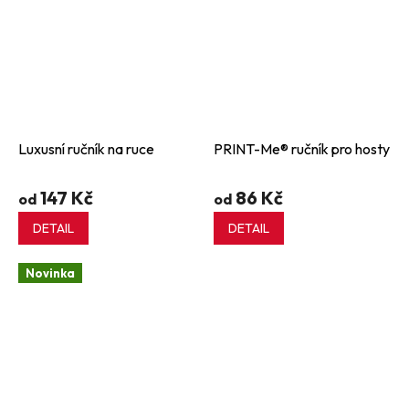
Luxusní ručník na ruce
PRINT-Me® ručník pro hosty
147 Kč
86 Kč
od
od
DETAIL
DETAIL
Novinka