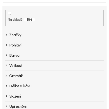
n
í
p
Na skladě
184
r
o
d
Značky
u
k
Pohlaví
t
ů
Barva
Velikost
Gramáž
Délka rukávu
Složení
Upřesnění