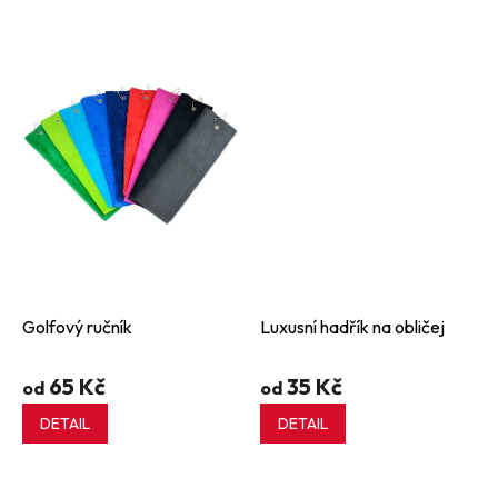
Golfový ručník
Luxusní hadřík na obličej
65 Kč
35 Kč
od
od
DETAIL
DETAIL