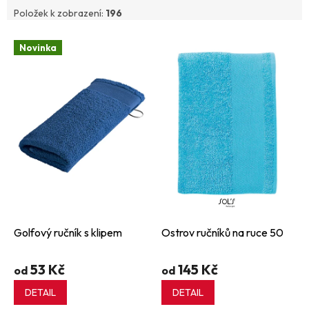
Položek k zobrazení:
196
V
Novinka
ý
p
i
s
p
r
o
d
u
k
t
ů
Golfový ručník s klipem
Ostrov ručníků na ruce 50
53 Kč
145 Kč
od
od
DETAIL
DETAIL