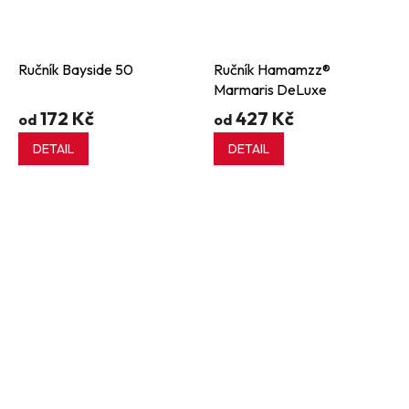
Ručník Bayside 50
Ručník Hamamzz®
Marmaris DeLuxe
172 Kč
427 Kč
od
od
DETAIL
DETAIL