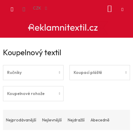
Přejít
NÁKUP
na
CZK
obsah
KOŠÍK
Koupelnový textil
Ručníky
Koupací pláště
Koupelnové rohože
Ř
a
Nejprodávanější
Nejlevnější
Nejdražší
Abecedně
z
e