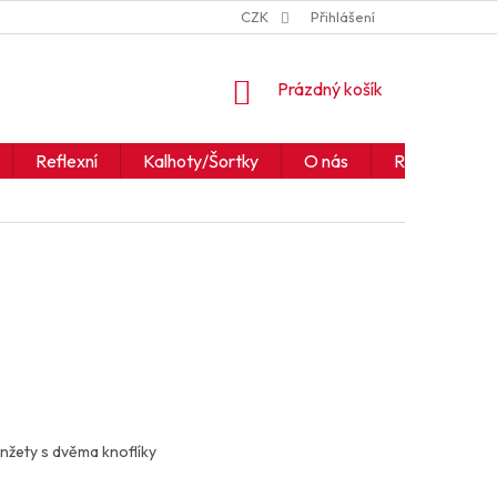
ZNAČKY
JAK ČÍST IKONY A SYMBOLY
CZK
Přihlášení
OBCHODNÍ PODM
NÁKUPNÍ
Prázdný košík
KOŠÍK
Reflexní
Kalhoty/Šortky
O nás
Realizace
nžety s dvěma knoflíky