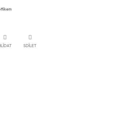
oflíkem
HLÍDAT
SDÍLET