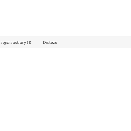
sející soubory (1)
Diskuze