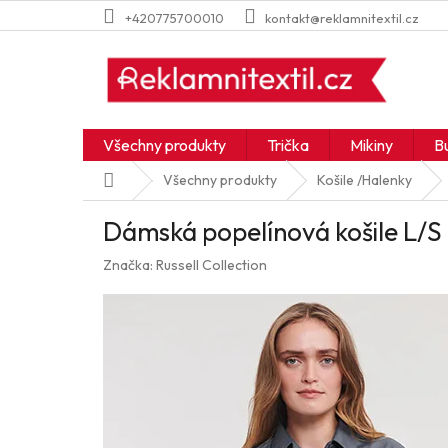
Přejít
+420775700010
kontakt@reklamnitextil.cz
na
obsah
Všechny produkty
Trička
Mikiny
B
Domů
Všechny produkty
Košile /Halenky
Dámská popelínová košile L/S
Značka:
Russell Collection