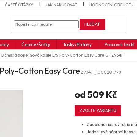
ČASTÉ OTÁZKY
JAK NAKUPOVAT
HODNOCENÍ OBCHODU
HLEDAT
undy
Čepice/Šátky
Tašky/Batohy
Pracovní textil
Dámská popelínová košile L/S Poly-Cotton Easy Care
G_Z934F
 Poly-Cotton Easy Care
Z934F_1000201798
od
509 Kč
Měrná
cena:
ZVOLTE VARIANTU
Zaoblené nastavitelné ma
Jedna levá náprsní kapsa