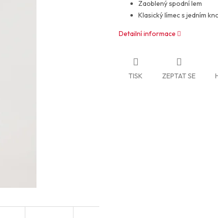
Zaoblený spodní lem
Klasický límec s jedním kn
Detailní informace
TISK
ZEPTAT SE