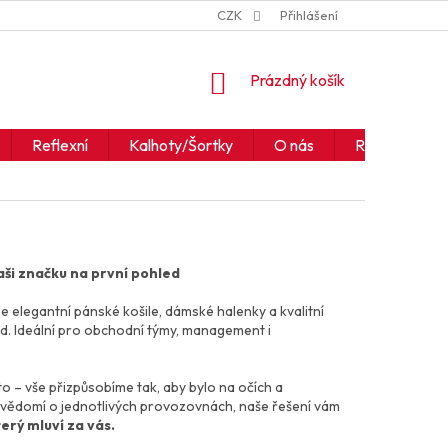
ZNAČKY
JAK ČÍST IKONY A SYMBOLY
CZK
Přihlášení
OBCHODNÍ PODM
NÁKUPNÍ
Prázdný košík
KOŠÍK
Reflexní
Kalhoty/Šortky
O nás
Realizace
vaši značku na první pohled
e elegantní pánské košile, dámské halenky a kvalitní
nd. Ideální pro obchodní týmy, management i
o – vše přizpůsobíme tak, aby bylo na očích a
povědomí o jednotlivých provozovnách, naše řešení vám
erý mluví za vás.