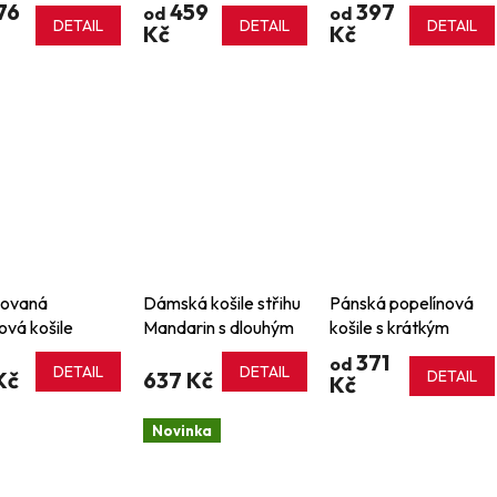
hým rukávem
rukávem z
dlouhým rukávem
76
459
397
od
od
polybavlny se
DETAIL
DETAIL
DETAIL
Kč
Kč
snadnou údržbou
kovaná
Dámská košile střihu
Pánská popelínová
ová košile
Mandarin s dlouhým
košile s krátkým
rukávem
rukávem
371
od
DETAIL
DETAIL
Kč
637 Kč
DETAIL
Kč
Novinka