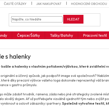
ČASTÉ OTÁZKY
JAK NAKUPOVAT
HODNOCENÍ OBCHODU
HLEDAT
undy
Čepice/Šátky
Tašky/Batohy
Pracovní textil
le s halenky
 košile a halenky s vlastním potiskem/výšivkou, které zviditelní 
 originální a účinný způsob, jak podpořit image své společnosti? Nabízím
, které díky precizní výšivce vašeho loga dokonale reprezentují váš bra
ance v gastro průmyslu.
go může zdobit hrudník, ramena, záda nebo jiné strategicky zvolené míst
lo skvělý dojem. Ať už potřebujete vizuálně sjednotit tým nebo zvýšit 
vyniknout a oslovit zákazníky i partnery.
Společně vytvořme textil, kt