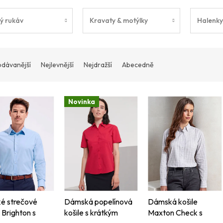
ý rukáv
Kravaty & motýlky
Halenky
odávanější
Nejlevnější
Nejdražší
Abecedně
Novinka
é strečové
Dámská popelínová
Dámská košile
 Brighton s
košile s krátkým
Maxton Check s