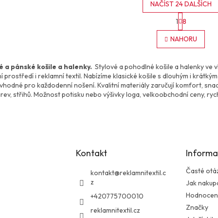
NAČÍST 24 DALŠÍCH
S
1
8
t
O
r
v
NAHORU
á
l
n
á
k
d
o
 a pánské košile a halenky.
Stylové a pohodlné košile a halenky ve ví
a
v
 prostředí i reklamní textil. Nabízíme klasické košile s dlouhým i krátký
c
á
vhodné pro každodenní nošení. Kvalitní materiály zaručují komfort, sna
í
n
arev, střihů. Možnost potisku nebo výšivky loga, velkoobchodní ceny, ryc
p
í
r
v
k
y
v
Kontakt
Informa
ý
p
Časté otá
i
kontakt
@
reklamnitextil.c
s
z
Jak nakup
u
Hodnocen
+420775700010
Značky
reklamnitextil.cz