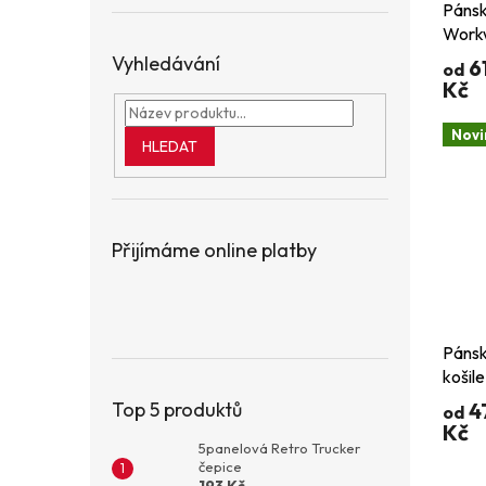
Pánsk
Workw
Oxfor
Vyhledávání
6
od
ruká
Kč
Novi
HLEDAT
Přijímáme online platby
Pánsk
košil
rukáv
Top 5 produktů
4
od
polyb
Kč
snadn
5panelová Retro Trucker
čepice