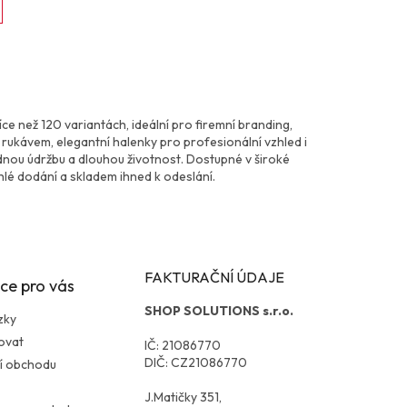
ce než 120 variantách, ideální pro firemní branding,
m rukávem, elegantní halenky pro profesionální vzhled i
dnou údržbu a dlouhou životnost. Dostupné v široké
hlé dodání a skladem ihned k odeslání.
FAKTURAČNÍ ÚDAJE
ce pro vás
SHOP SOLUTIONS s.r.o.
zky
ovat
IČ: 21086770
DIČ: CZ21086770
í obchodu
J.Matičky 351,