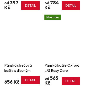
Maxton Check
397
784
od
od
DETAIL
DETAIL
Kč
Kč
Novinka
Pánská strečová
Pánská košile Oxford
košile s dlouhým
L/S Easy Care
rukávem Blake
565
od
DETAIL
656 Kč
DETAIL
Kč