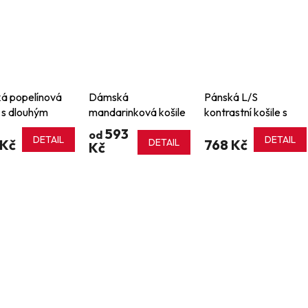
á popelínová
Dámská
Pánská L/S
e s dlouhým
mandarinková košile
kontrastní košile s
vem
Roll Tab Sleeve
motivem rybí kosti
593
od
DETAIL
DETAIL
 Kč
DETAIL
768 Kč
Kč