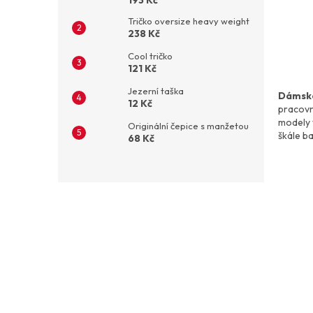
193 Kč
Tričko oversize heavy weight
238 Kč
Cool tričko
121 Kč
Jezerní taška
Dámské
12 Kč
pracovní
modely 
Originální čepice s manžetou
škále b
68 Kč
Z
á
p
a
t
í