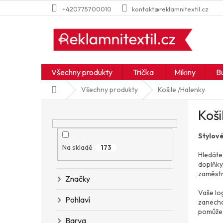
Přejít
+420775700010
kontakt@reklamnitextil.cz
na
obsah
Všechny produkty
Trička
Mikiny
B
Domů
Všechny produkty
Košile /Halenky
P
Koši
o
s
Stylové
t
r
Na skladě
173
Hledáte
a
doplňky
n
zaměstn
Značky
n
í
Vaše lo
Pohlaví
p
zanecha
pomůže 
a
Barva