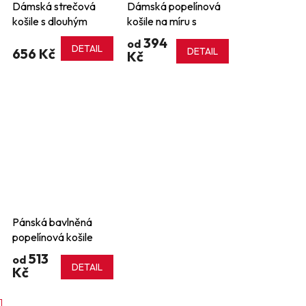
Dámská strečová
Dámská popelínová
košile s dlouhým
košile na míru s
rukávem Blake
krátkým rukávem
394
od
DETAIL
656 Kč
DETAIL
Kč
Pánská bavlněná
popelínová košile
Stretch Fit s krátkým
513
od
rukávem
DETAIL
Kč