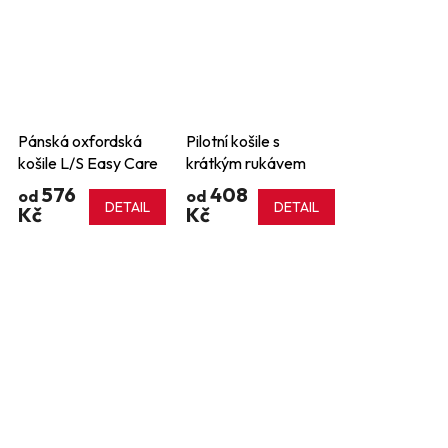
Pánská oxfordská
Pilotní košile s
košile L/S Easy Care
krátkým rukávem
576
408
od
od
DETAIL
DETAIL
Kč
Kč