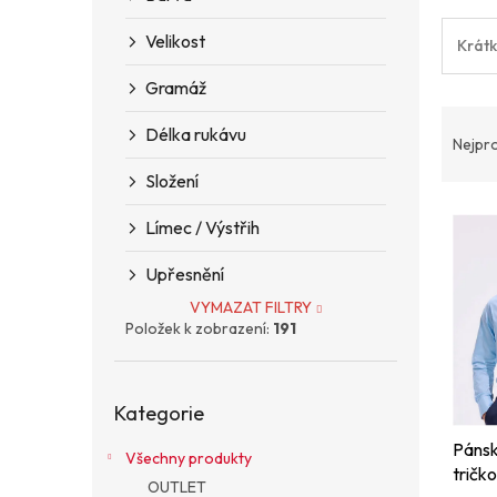
n
e
Velikost
Krátk
l
Gramáž
Ř
Délka rukávu
a
Nejpr
z
Složení
e
V
n
Límec / Výstřih
ý
í
p
p
Upřesnění
i
r
VYMAZAT FILTRY
s
o
Položek k zobrazení:
191
p
d
r
u
o
k
Přeskočit
d
t
Kategorie
kategorie
u
ů
Pánsk
k
Všechny produkty
tričko
t
OUTLET