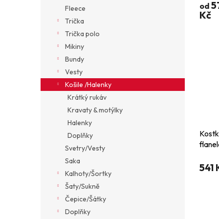
dlou
ů
5
od
Fleece
Kč
Trička
Trička polo
Mikiny
Bundy
Vesty
Košile /Halenky
Krátký rukáv
Kravaty & motýlky
Halenky
Kost
Doplňky
flanel
Svetry/Vesty
Saka
541 
Kalhoty/Šortky
Šaty/Sukně
Čepice/Šátky
Doplňky