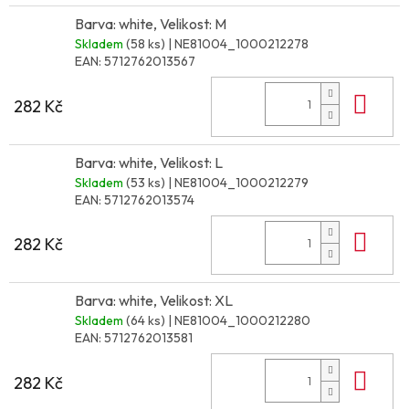
Barva: white, Velikost: M
Skladem
(58 ks)
| NE81004_1000212278
EAN:
5712762013567
Do 
282 Kč
Barva: white, Velikost: L
Skladem
(53 ks)
| NE81004_1000212279
EAN:
5712762013574
Do 
282 Kč
Barva: white, Velikost: XL
Skladem
(64 ks)
| NE81004_1000212280
EAN:
5712762013581
Do 
282 Kč