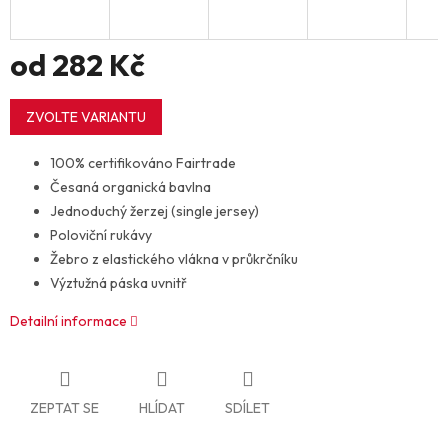
od
282 Kč
Měrná
cena:
ZVOLTE VARIANTU
100% certifikováno Fairtrade
Česaná organická bavlna
Jednoduchý žerzej (single jersey)
Poloviční rukávy
Žebro z elastického vlákna v průkrčníku
Výztužná páska uvnitř
Detailní informace
ZEPTAT SE
HLÍDAT
SDÍLET