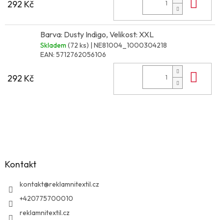
Do 
292 Kč
Barva: Dusty Indigo, Velikost: XXL
Skladem
(72 ks)
| NE81004_1000304218
EAN:
5712762056106
Do 
292 Kč
Z
á
p
a
Kontakt
t
í
kontakt
@
reklamnitextil.cz
+420775700010
reklamnitextil.cz