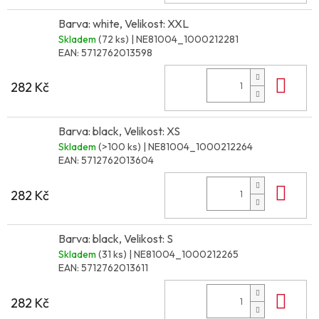
Barva: white, Velikost: XXL
Skladem
(72 ks)
| NE81004_1000212281
EAN:
5712762013598
Do 
282 Kč
Barva: black, Velikost: XS
Skladem
(>100 ks)
| NE81004_1000212264
EAN:
5712762013604
Do 
282 Kč
Barva: black, Velikost: S
Skladem
(31 ks)
| NE81004_1000212265
EAN:
5712762013611
Do 
282 Kč