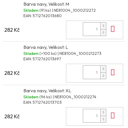
Barva: navy, Velikost: M
Skladem
(91 ks)
| NE81004_1000212272
EAN:
5712762013680
Do 
282 Kč
Barva: navy, Velikost: L
Skladem
(>100 ks)
| NE81004_1000212273
EAN:
5712762013697
Do 
282 Kč
Barva: navy, Velikost: XL
Skladem
(96 ks)
| NE81004_1000212274
EAN:
5712762013703
Do 
282 Kč