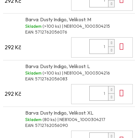
292 Kč
Barva: Dusty Indigo, Velikost: M
Skladem
(>100 ks)
| NE81004_1000304215
EAN:
5712762056076
Do 
292 Kč
Barva: Dusty Indigo, Velikost: L
Skladem
(>100 ks)
| NE81004_1000304216
EAN:
5712762056083
Do 
292 Kč
Barva: Dusty Indigo, Velikost: XL
Skladem
(80 ks)
| NE81004_1000304217
EAN:
5712762056090