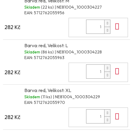
Barva: red, Velikost: M
Skladem
(22 ks)
| NE81004_1000304227
EAN:
5712762055956
Do 
282 Kč
Barva: red, Velikost: L
Skladem
(86 ks)
| NE81004_1000304228
EAN:
5712762055963
Do 
282 Kč
Barva: red, Velikost: XL
Skladem
(11 ks)
| NE81004_1000304229
EAN:
5712762055970
Do 
282 Kč