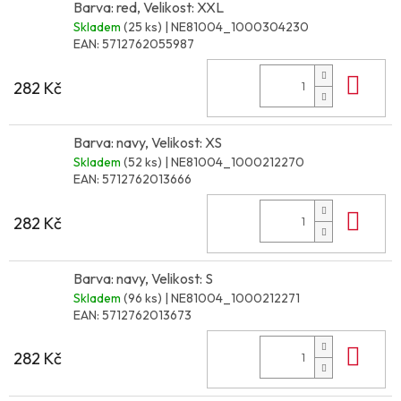
Barva: red, Velikost: XXL
Skladem
(25 ks)
| NE81004_1000304230
EAN:
5712762055987
Do 
282 Kč
Barva: navy, Velikost: XS
Skladem
(52 ks)
| NE81004_1000212270
EAN:
5712762013666
Do 
282 Kč
Barva: navy, Velikost: S
Skladem
(96 ks)
| NE81004_1000212271
EAN:
5712762013673
Do 
282 Kč