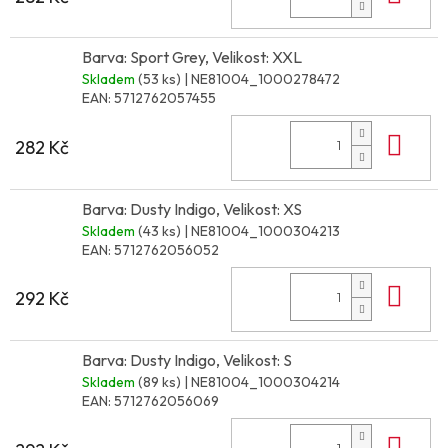
Barva: Sport Grey, Velikost: XXL
Skladem
(53 ks)
| NE81004_1000278472
EAN:
5712762057455
Do 
282 Kč
Barva: Dusty Indigo, Velikost: XS
Skladem
(43 ks)
| NE81004_1000304213
EAN:
5712762056052
Do 
292 Kč
Barva: Dusty Indigo, Velikost: S
Skladem
(89 ks)
| NE81004_1000304214
EAN:
5712762056069
Do 