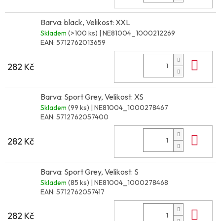
Barva: black, Velikost: XXL
Skladem
(>100 ks)
| NE81004_1000212269
EAN:
5712762013659
Do 
282 Kč
Barva: Sport Grey, Velikost: XS
Skladem
(99 ks)
| NE81004_1000278467
EAN:
5712762057400
Do 
282 Kč
Barva: Sport Grey, Velikost: S
Skladem
(85 ks)
| NE81004_1000278468
EAN:
5712762057417
Do 
282 Kč