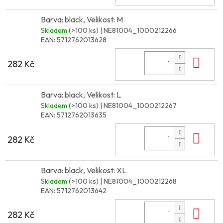
Barva: black, Velikost: M
Skladem
(>100 ks)
| NE81004_1000212266
EAN:
5712762013628
Do 
282 Kč
Barva: black, Velikost: L
Skladem
(>100 ks)
| NE81004_1000212267
EAN:
5712762013635
Do 
282 Kč
Barva: black, Velikost: XL
Skladem
(>100 ks)
| NE81004_1000212268
EAN:
5712762013642
Do 
282 Kč