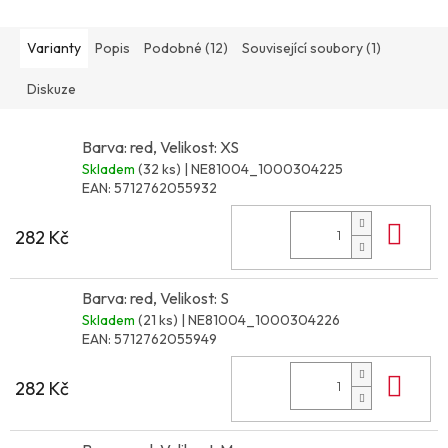
Varianty
Popis
Podobné (12)
Související soubory (1)
Diskuze
Barva: red, Velikost: XS
Skladem
(32 ks)
| NE81004_1000304225
EAN:
5712762055932
Do 
282 Kč
Barva: red, Velikost: S
Skladem
(21 ks)
| NE81004_1000304226
EAN:
5712762055949
Do 
282 Kč