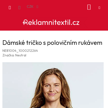
Přejít
NÁKUP
na
CZK
obsah
KOŠÍK
Dámské tričko s polovičním rukávem
NE81004_1000212264
Značka:
Neutral