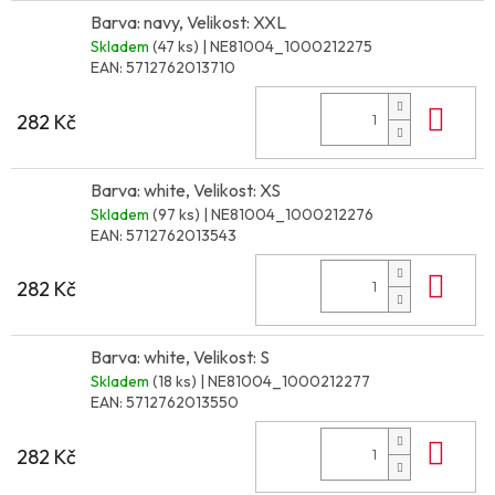
Barva: navy, Velikost: XXL
Skladem
(47 ks)
| NE81004_1000212275
EAN:
5712762013710
Do 
282 Kč
Barva: white, Velikost: XS
Skladem
(97 ks)
| NE81004_1000212276
EAN:
5712762013543
Do 
282 Kč
Barva: white, Velikost: S
Skladem
(18 ks)
| NE81004_1000212277
EAN:
5712762013550
Do 
282 Kč