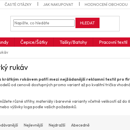
ČASTÉ OTÁZKY
JAK NAKUPOVAT
HODNOCENÍ OBCHODU
HLEDAT
undy
Čepice/Šátky
Tašky/Batohy
Pracovní textil
rukáv
ký rukáv
s krátkým rukávem patří mezi nejžádanější reklamní textil pro fi
odelů od cenově dostupných promo variant až po kvalitní trička vhodn
můžete různé střihy, materiály i barevné varianty včetně velikostí až d
 nebo výšivky loga podle vašich požadavků.
odávanější
Nejlevnější
Nejdražší
Abecedně