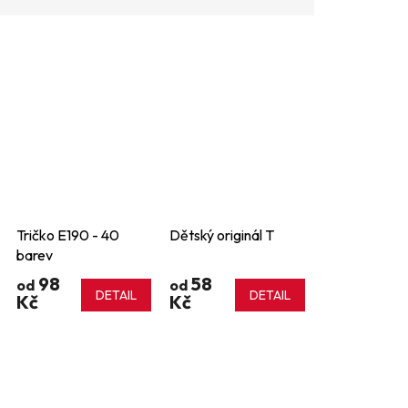
Tričko E190 - 40
Dětský originál T
barev
98
58
od
od
DETAIL
DETAIL
Kč
Kč