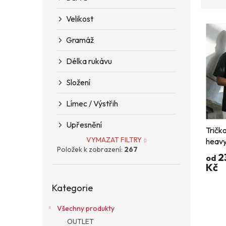
z
n
e
e
Velikost
V
n
l
ý
í
Gramáž
p
p
i
r
Délka rukávu
s
o
p
d
Složení
r
u
o
k
Límec / Výstřih
d
t
u
ů
Upřesnění
Tričk
k
VYMAZAT FILTRY
heavy
t
Položek k zobrazení:
267
ů
2
od
Kč
Přeskočit
Kategorie
kategorie
Všechny produkty
OUTLET