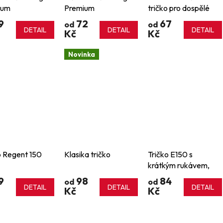
ium
Premium
tričko pro dospělé
9
72
67
od
od
DETAIL
DETAIL
DETAIL
Kč
Kč
Novinka
o Regent 150
Klasika tričko
Tričko E150 s
krátkým rukávem,
150 g/m2, B&C
9
98
84
od
od
DETAIL
DETAIL
DETAIL
Kč
Kč