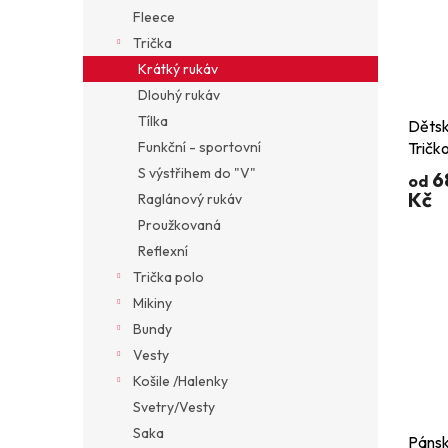
Fleece
Trička
Krátký rukáv
Dlouhý rukáv
Tílka
Dětsk
Funkční - sportovní
Tričk
S výstřihem do "V"
6
od
Kč
Raglánový rukáv
Proužkovaná
Reflexní
Trička polo
Mikiny
Bundy
Vesty
Košile /Halenky
Svetry/Vesty
Saka
Pánsk