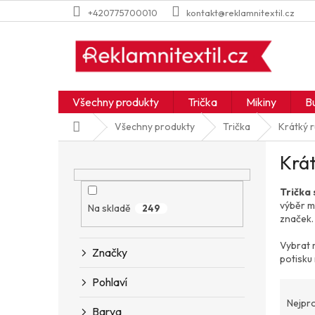
Přejít
+420775700010
kontakt@reklamnitextil.cz
na
obsah
Všechny produkty
Trička
Mikiny
B
Domů
Všechny produkty
Trička
Krátký 
P
Krát
o
s
Trička 
t
výběr m
r
Na skladě
249
značek.
a
n
Vybrat 
Značky
n
potisku
í
Pohlaví
Ř
p
a
a
Nejpr
Barva