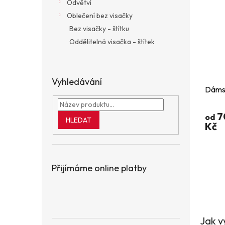
Odvětví
Oblečení bez visačky
Bez visačky - štítku
Oddělitelná visačka - štítek
Vyhledávání
Dámsk
7
od
HLEDAT
Kč
Přijímáme online platby
Jak v