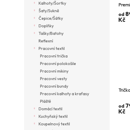
Kalhoty/Šortky
Prem
Šaty/Sukně
8
od
Čepice/Šátky
Kč
Doplňky
Tašky/Batohy
Reflexní
Pracovní textil
Pracovní trička
Pracovní polokošile
Pracovní mikiny
Pracovní vesty
Pracovní bundy
Tričk
Pracovní kalhoty a kraťasy
Pláště
7
od
Domácí textil
Kč
Kuchyňský textil
Koupelnový textil