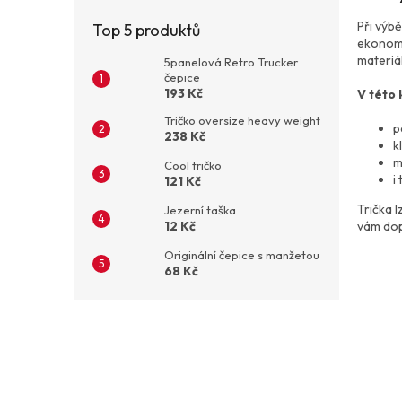
Při výb
Top 5 produktů
ekonomi
materiál
5panelová Retro Trucker
čepice
193 Kč
V této 
Tričko oversize heavy weight
p
238 Kč
k
m
Cool tričko
i
121 Kč
Trička l
Jezerní taška
vám dop
12 Kč
Originální čepice s manžetou
68 Kč
Z
á
p
a
t