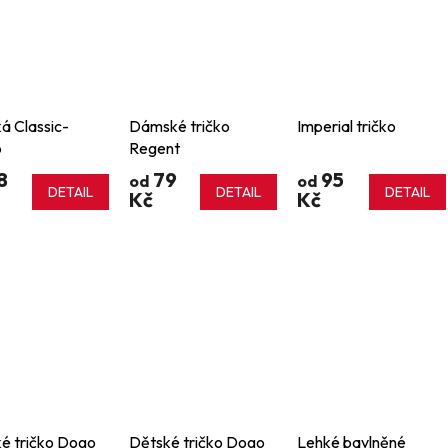
á Classic-
Dámské tričko
Imperial tričko
o
Regent
8
79
95
od
od
DETAIL
DETAIL
DETAIL
Kč
Kč
é tričko Dogo
Dětské tričko Dogo
Lehké bavlněné