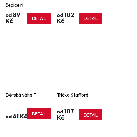
čepice ri
89
102
od
od
DETAIL
DETAIL
Kč
Kč
Dětská váha T
Tričko Stafford
107
od
DETAIL
61 Kč
DETAIL
od
Kč