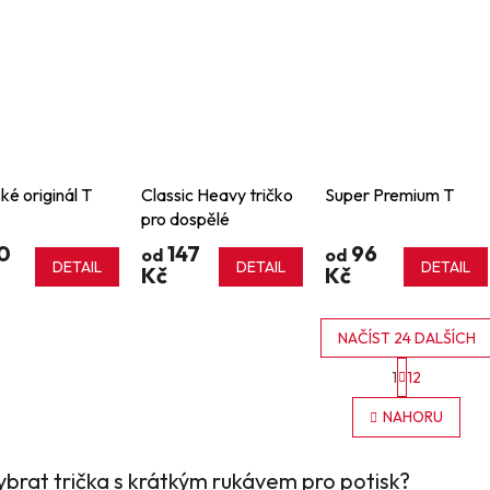
é originál T
Classic Heavy tričko
Super Premium T
pro dospělé
0
147
96
od
od
DETAIL
DETAIL
DETAIL
Kč
Kč
NAČÍST 24 DALŠÍCH
S
1
12
t
O
r
v
NAHORU
á
l
n
á
k
d
o
ybrat trička s krátkým rukávem pro potisk?