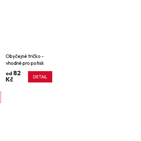
Obyčejné tričko -
vhodné pro potisk
82
od
DETAIL
Kč