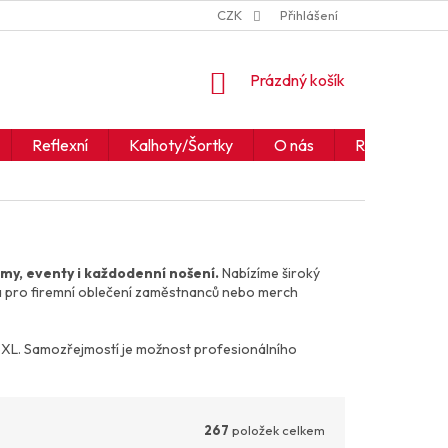
ZNAČKY
JAK ČÍST IKONY A SYMBOLY
CZK
Přihlášení
OBCHODNÍ PODM
NÁKUPNÍ
Prázdný košík
KOŠÍK
Reflexní
Kalhoty/Šortky
O nás
Realizace
rmy, eventy i každodenní nošení.
Nabízíme široký
á pro firemní oblečení zaměstnanců nebo merch
o 6XL. Samozřejmostí je možnost profesionálního
267
položek celkem