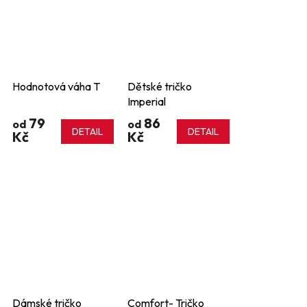
Hodnotová váha T
Dětské tričko
Imperial
79
86
od
od
DETAIL
DETAIL
Kč
Kč
Dámské tričko
Comfort- Tričko