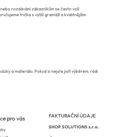
ce nebo rozdávání zákazníkům se často volí
čujeme trička s vyšší gramáží a kvalitnějším
ázky a materiálu. Pokud si nejste jistí výběrem, rádi
FAKTURAČNÍ ÚDAJE
ce pro vás
SHOP SOLUTIONS s.r.o.
zky