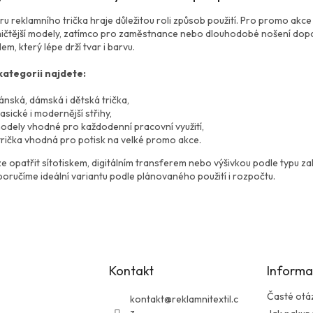
a
v
c
á
ěru reklamního trička hraje důležitou roli způsob použití. Pro promo ak
í
n
čtější modely, zatímco pro zaměstnance nebo dlouhodobé nošení doporu
p
í
em, který lépe drží tvar i barvu.
r
v
kategorii najdete:
k
y
ánská, dámská i dětská trička,
v
lasické i modernější střihy,
ý
odely vhodné pro každodenní pracovní využití,
p
 trička vhodná pro potisk na velké promo akce.
i
s
ze opatřit sítotiskem, digitálním transferem nebo výšivkou podle typu zak
u
oručíme ideální variantu podle plánovaného použití i rozpočtu.
Kontakt
Informa
Časté otá
kontakt
@
reklamnitextil.c
z