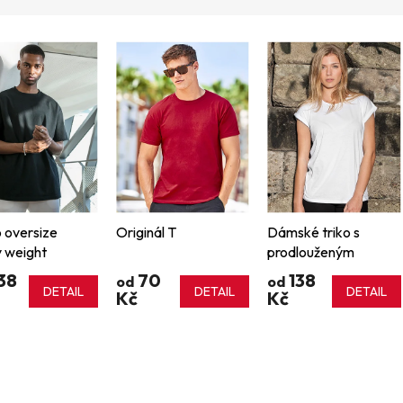
o oversize
Originál T
Dámské triko s
 weight
prodlouženým
ramenem
38
70
138
od
od
DETAIL
DETAIL
DETAIL
Kč
Kč