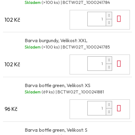
Skladem
(>100 ks)
| BCTW02T_1000241784
Do 
102 Kč
Barva: burgundy, Velikost: XXL
Skladem
(>100 ks)
| BCTW02T_1000241785
Do 
102 Kč
Barva: bottle green, Velikost: XS
Skladem
(69 ks)
| BCTW02T_1000241881
Do 
96 Kč
Barva: bottle green, Velikost: S