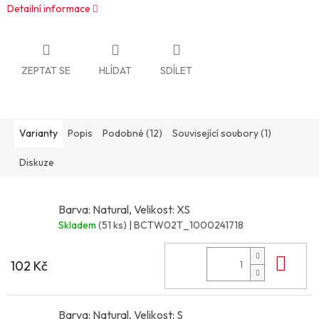
Detailní informace
ZEPTAT SE
HLÍDAT
SDÍLET
Varianty
Popis
Podobné (12)
Související soubory (1)
Diskuze
Barva: Natural, Velikost: XS
Skladem
(51 ks)
| BCTW02T_1000241718
Do 
102 Kč
Barva: Natural, Velikost: S