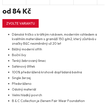
od
84 Kč
Měrná
cena:
ZVOLTE VARIANTU
Dámské tričko s krátkým rukávem, moderním vzhledem a
kvalitním materiálem s gramáží 150 g/m2, který zůstává u
značky B&C nezměněný už 20 let
Běžný moderní střih
Boční švy
Tenký žebrovaný límec
Saténový štítek
100% předsrážená kruhově dopřádaná bavlna
Single žerzej
Předsráženo
Odolný materiál
Velmi hladký povrch
B & C Collection je členem Fair Wear Foundation