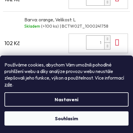
Barva: orange, Velikost: L
Skladem
(>100 ks)
| BCTW02T_1000241758
Do 
102 Kč
Barva: orange, Velikost: XL
Používáme cookies, abychom Vám umožnili pohodlné
Skladem
(>100 ks)
| BCTW02T_1000241759
prohlížení webu a díky analýze provozu webu neustále
zlepšovali jeho funkce, výkon a použitelnost. Více informací
zde
.
Do 
102 Kč
Nastavení
Barva: orange, Velikost: XXL
Skladem
(28 ks)
| BCTW02T_1000241760
Souhlasím
NEZÁVAZNÁ POPTÁVKA
Do 
102 Kč