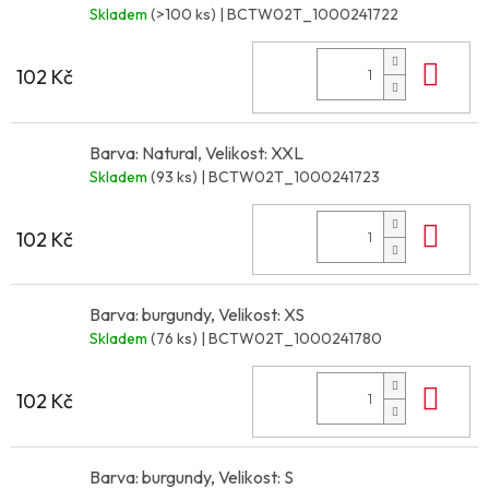
Skladem
(>100 ks)
| BCTW02T_1000241722
Do 
102 Kč
Barva: Natural, Velikost: XXL
Skladem
(93 ks)
| BCTW02T_1000241723
Do 
102 Kč
Barva: burgundy, Velikost: XS
Skladem
(76 ks)
| BCTW02T_1000241780
Do 
102 Kč
Barva: burgundy, Velikost: S