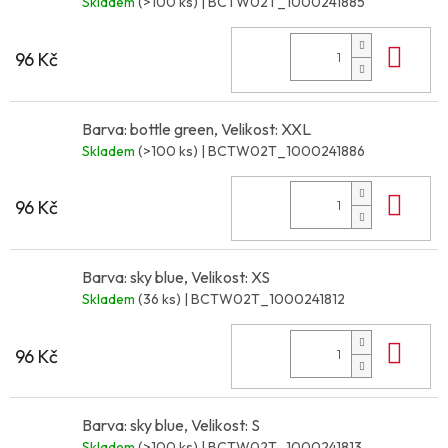
Skladem
(>100 ks)
| BCTW02T_1000241885
Do 
96 Kč
Barva: bottle green, Velikost: XXL
Skladem
(>100 ks)
| BCTW02T_1000241886
Do 
96 Kč
Barva: sky blue, Velikost: XS
Skladem
(36 ks)
| BCTW02T_1000241812
Do 
96 Kč
Barva: sky blue, Velikost: S
Skladem
(>100 ks)
| BCTW02T_1000241813