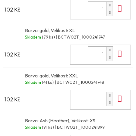
Do 
102 Kč
Barva: gold, Velikost: XL
Skladem
(79 ks)
| BCTW02T_1000241747
Do 
102 Kč
Barva: gold, Velikost: XXL
Skladem
(41 ks)
| BCTW02T_1000241748
Do 
102 Kč
Barva: Ash (Heather), Velikost: XS
Skladem
(91 ks)
| BCTW02T_1000241899