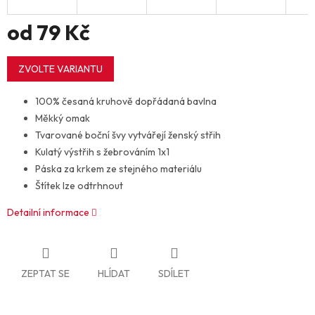
od
79 Kč
Měrná
cena:
ZVOLTE VARIANTU
100% česaná kruhově dopřádaná bavlna
Měkký omak
Tvarované boční švy vytvářejí ženský střih
Kulatý výstřih s žebrováním 1x1
Páska za krkem ze stejného materiálu
Štítek lze odtrhnout
Detailní informace
ZEPTAT SE
HLÍDAT
SDÍLET