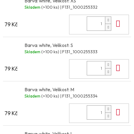
Barva: white, Velikost: XS
Skladem
(>100 ks)
| F131_1000255332
Do 
79 Kč
Barva: white, Velikost: S
Skladem
(>100 ks)
| F131_1000255333
Do 
79 Kč
Barva: white, Velikost: M
Skladem
(>100 ks)
| F131_1000255334
Do 
79 Kč
Barva: white, Velikost: L