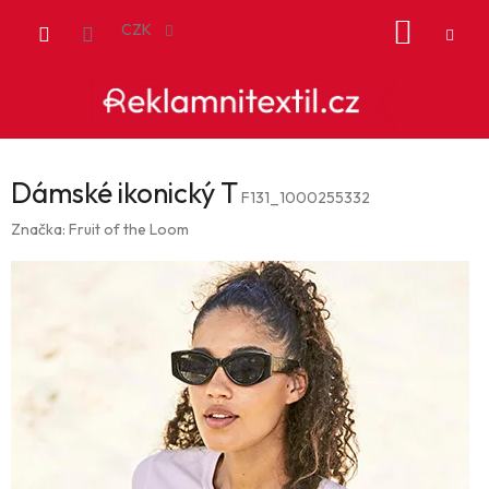
Přejít
NÁKUP
na
CZK
obsah
KOŠÍK
Dámské ikonický T
F131_1000255332
Značka:
Fruit of the Loom