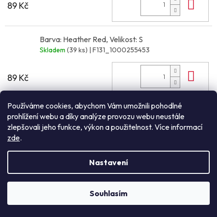
Do 
89 Kč
Barva: Heather Red, Velikost: S
Skladem
(39 ks)
| F131_1000255453
Do 
89 Kč
Používáme cookies, abychom Vám umožnili pohodlné
Barva: Heather Red, Velikost: M
prohlížení webu a díky analýze provozu webu neustále
Skladem
(71 ks)
| F131_1000255454
zlepšovali jeho funkce, výkon a použitelnost. Více informací
zde
.
Do 
89 Kč
Nastavení
Barva: Heather Red, Velikost: L
Souhlasím
Skladem
(69 ks)
| F131_1000255455
NEZÁVAZNÁ POPTÁVKA