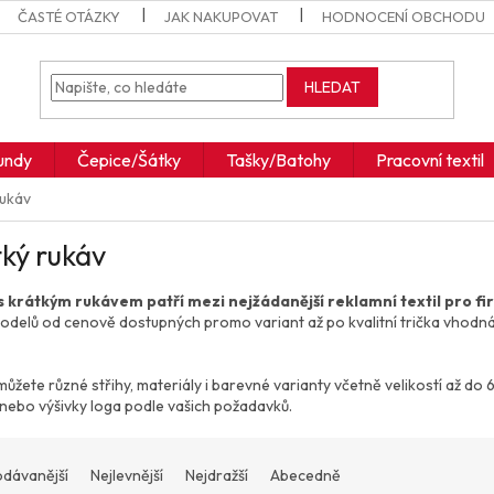
ČASTÉ OTÁZKY
JAK NAKUPOVAT
HODNOCENÍ OBCHODU
HLEDAT
undy
Čepice/Šátky
Tašky/Batohy
Pracovní textil
rukáv
ký rukáv
s krátkým rukávem patří mezi nejžádanější reklamní textil pro fi
odelů od cenově dostupných promo variant až po kvalitní trička vhodn
můžete různé střihy, materiály i barevné varianty včetně velikostí až d
 nebo výšivky loga podle vašich požadavků.
odávanější
Nejlevnější
Nejdražší
Abecedně