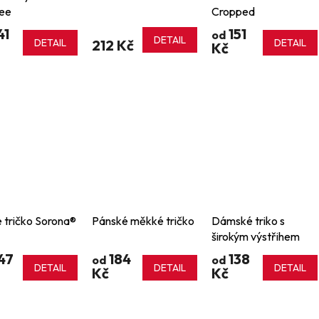
ee
Cropped
41
151
od
DETAIL
DETAIL
212 Kč
DETAIL
Kč
 tričko Sorona®
Pánské měkké tričko
Dámské triko s
širokým výstřihem
47
184
138
od
od
DETAIL
DETAIL
DETAIL
Kč
Kč