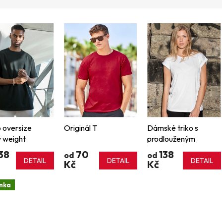
o oversize
Originál T
Dámské triko s
 weight
prodlouženým
ramenem
38
70
138
od
od
DETAIL
DETAIL
DETAIL
Kč
Kč
nka