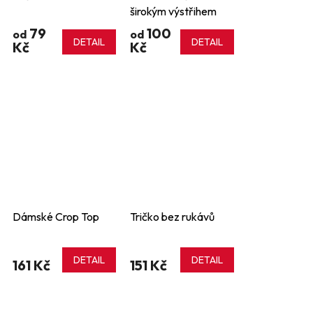
širokým výstřihem
79
100
od
od
DETAIL
DETAIL
Kč
Kč
Dámské Crop Top
Tričko bez rukávů
DETAIL
DETAIL
161 Kč
151 Kč