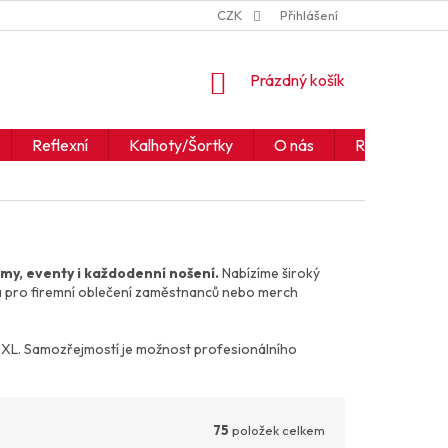
ZNAČKY
JAK ČÍST IKONY A SYMBOLY
CZK
Přihlášení
OBCHODNÍ PODM
NÁKUPNÍ
Prázdný košík
KOŠÍK
Reflexní
Kalhoty/Šortky
O nás
Realizace
rmy, eventy i každodenní nošení.
Nabízíme široký
á pro firemní oblečení zaměstnanců nebo merch
o 6XL. Samozřejmostí je možnost profesionálního
75
položek celkem