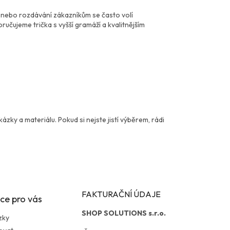
ce nebo rozdávání zákazníkům se často volí
čujeme trička s vyšší gramáží a kvalitnějším
ázky a materiálu. Pokud si nejste jistí výběrem, rádi
FAKTURAČNÍ ÚDAJE
ce pro vás
SHOP SOLUTIONS s.r.o.
zky