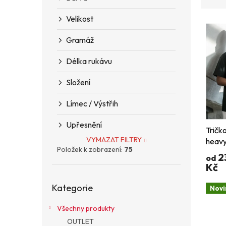
z
n
e
e
Velikost
V
n
l
ý
í
Gramáž
p
p
i
r
Délka rukávu
s
o
p
d
Složení
r
u
o
k
Límec / Výstřih
d
t
u
ů
Upřesnění
Tričk
k
VYMAZAT FILTRY
heavy
t
Položek k zobrazení:
75
ů
2
od
Kč
Přeskočit
Kategorie
kategorie
Novi
Všechny produkty
OUTLET