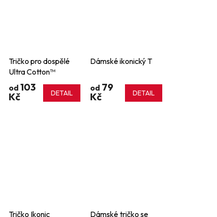
Tričko pro dospělé
Dámské ikonický T
Ultra Cotton™
103
79
od
od
DETAIL
DETAIL
Kč
Kč
Tričko Ikonic
Dámské tričko se