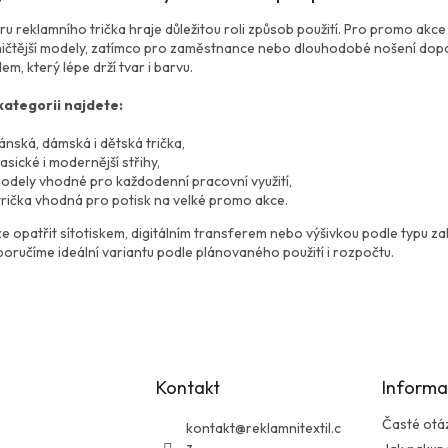
a
v
c
á
ěru reklamního trička hraje důležitou roli způsob použití. Pro promo ak
í
n
čtější modely, zatímco pro zaměstnance nebo dlouhodobé nošení doporu
p
í
em, který lépe drží tvar i barvu.
r
v
kategorii najdete:
k
y
ánská, dámská i dětská trička,
v
lasické i modernější střihy,
ý
odely vhodné pro každodenní pracovní využití,
p
 trička vhodná pro potisk na velké promo akce.
i
s
ze opatřit sítotiskem, digitálním transferem nebo výšivkou podle typu zak
u
oručíme ideální variantu podle plánovaného použití i rozpočtu.
Kontakt
Informa
Časté otá
kontakt
@
reklamnitextil.c
z