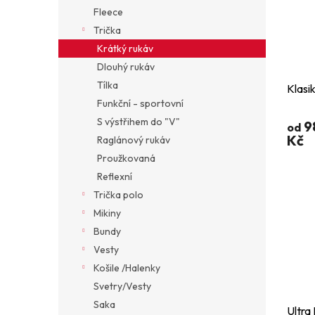
Fleece
Trička
Krátký rukáv
Dlouhý rukáv
Tílka
Klasik
Funkční - sportovní
S výstřihem do "V"
9
od
Kč
Raglánový rukáv
Proužkovaná
Reflexní
Trička polo
Mikiny
Bundy
Vesty
Košile /Halenky
Svetry/Vesty
Saka
Ultra