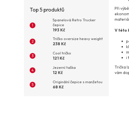
Při výb
Top 5 produktů
ekonomi
materiál
5panelová Retro Trucker
čepice
193 Kč
V této 
Tričko oversize heavy weight
p
238 Kč
k
m
Cool tričko
i
121 Kč
Trička l
Jezerní taška
vám dop
12 Kč
Originální čepice s manžetou
68 Kč
Z
á
p
a
t