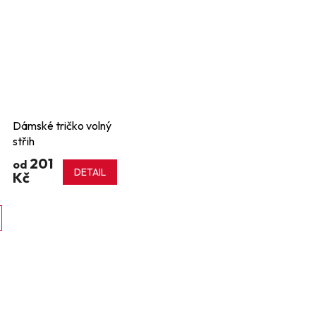
Dámské tričko volný
střih
201
od
DETAIL
Kč