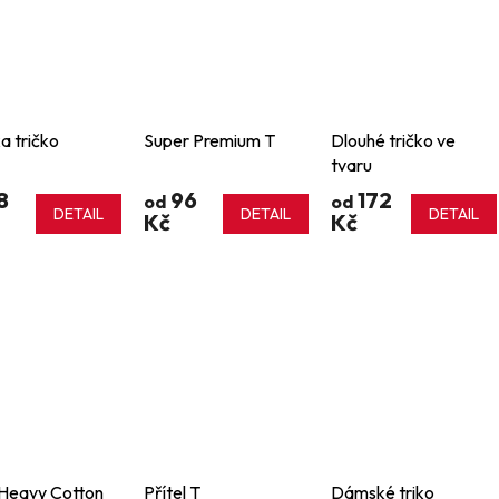
a tričko
Super Premium T
Dlouhé tričko ve
tvaru
8
96
172
od
od
DETAIL
DETAIL
DETAIL
Kč
Kč
 Heavy Cotton
Přítel T
Dámské triko