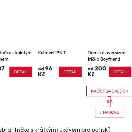
 tričko s kulatým
Kultovní 195 T
Dámské oversized
ihem
tričko Boyfriend
Tričko
07
96
200
od
od
DETAIL
DETAIL
DETAIL
Kč
Kč
NAČÍST 24 DALŠÍCH
S
1
4
t
O
r
v
NAHORU
á
l
n
á
k
d
o
ybrat trička s krátkým rukávem pro potisk?