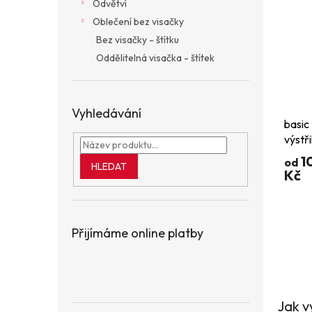
Odvětví
Oblečení bez visačky
Bez visačky - štítku
Oddělitelná visačka - štítek
Vyhledávání
basic
výstř
1
od
HLEDAT
Kč
Přijímáme online platby
Jak v