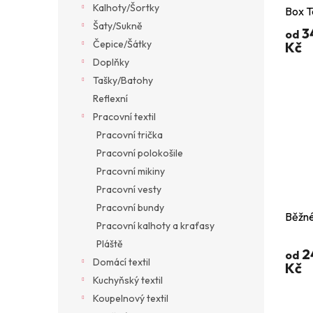
Kalhoty/Šortky
Box T
Šaty/Sukně
3
od
Čepice/Šátky
Kč
Doplňky
Tašky/Batohy
Reflexní
Pracovní textil
Pracovní trička
Pracovní polokošile
Pracovní mikiny
Pracovní vesty
Pracovní bundy
Běžné
Pracovní kalhoty a kraťasy
Pláště
2
od
Domácí textil
Kč
Kuchyňský textil
Koupelnový textil