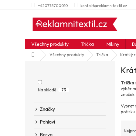
Přejít
+420775700010
kontakt@reklamnitextil.cz
na
obsah
Všechny produkty
Trička
Mikiny
B
Domů
Všechny produkty
Trička
Krátký 
P
Krát
o
s
Trička 
t
výběr m
r
Na skladě
73
značek.
a
n
Vybrat 
Značky
n
potisku
í
Pohlaví
Ř
p
a
a
Nejpr
Barva