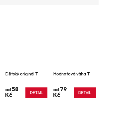
Dětský originál T
Hodnotová váha T
58
79
od
od
DETAIL
DETAIL
Kč
Kč