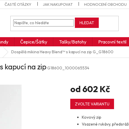
ČASTÉ OTÁZKY
JAK NAKUPOVAT
HODNOCENÍ OBCHODU
HLEDAT
undy
Čepice/Šátky
Tašky/Batohy
Pracovní textil
Dospělá mikina Heavy Blend™ s kapucí na zip
G_G18600
 kapucí na zip
G18600_1000065534
od
602 Kč
Měrná
cena:
ZVOLTE VARIANTU
Kovový zip
Vsazené rukávy, předsrá