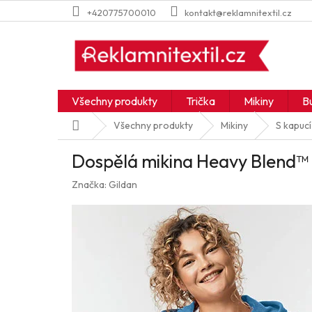
Přejít
+420775700010
kontakt@reklamnitextil.cz
na
obsah
Všechny produkty
Trička
Mikiny
B
Domů
Všechny produkty
Mikiny
S kapucí
Dospělá mikina Heavy Blend™ s
Značka:
Gildan