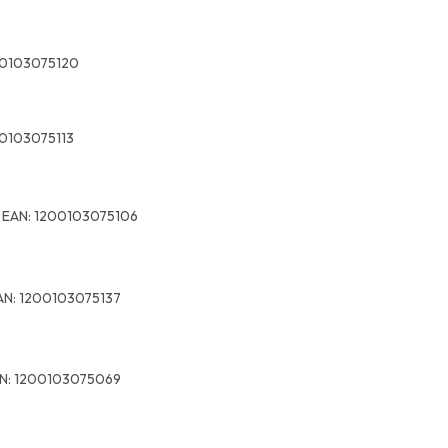
0103075120
0103075113
9
EAN:
1200103075106
AN:
1200103075137
N:
1200103075069