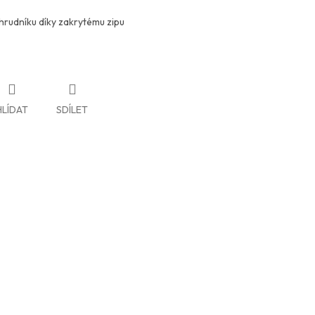
 hrudníku díky zakrytému zipu
HLÍDAT
SDÍLET