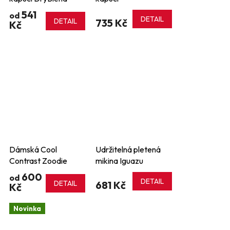
541
od
DETAIL
DETAIL
735 Kč
Kč
Dámská Cool
Udržitelná pletená
Contrast Zoodie
mikina Iguazu
600
od
DETAIL
DETAIL
681 Kč
Kč
Novinka