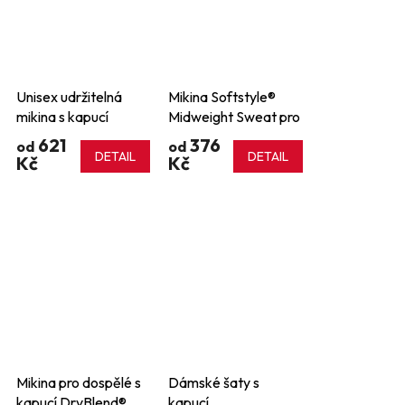
Unisex udržitelná
Mikina Softstyle®
mikina s kapucí
Midweight Sweat pro
dospělé
621
376
od
od
DETAIL
DETAIL
Kč
Kč
Mikina pro dospělé s
Dámské šaty s
kapucí DryBlend®
kapucí