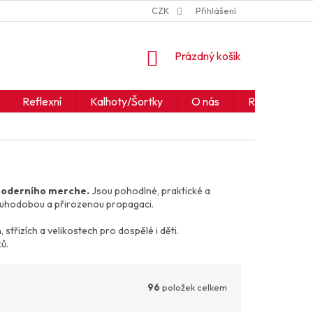
ZNAČKY
JAK ČÍST IKONY A SYMBOLY
CZK
Přihlášení
OBCHODNÍ PODM
NÁKUPNÍ
Prázdný košík
KOŠÍK
Reflexní
Kalhoty/Šortky
O nás
Realizace
i moderního merche.
Jsou pohodlné, praktické a
dlouhodobou a přirozenou propagaci.
 střizích a velikostech pro dospělé i děti.
ů.
96
položek celkem