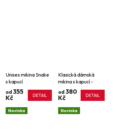
Unisex mikina Snake
Klasická dámská
s kapucí
mikina s kapucí -
klokanka
355
380
od
od
DETAIL
DETAIL
Kč
Kč
Novinka
Novinka