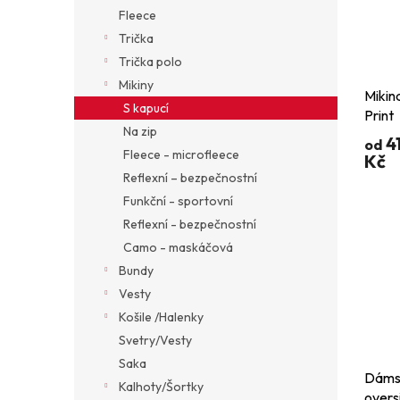
Fleece
Trička
Trička polo
Mikiny
Mikin
S kapucí
Print
Na zip
4
od
Fleece - microfleece
Kč
Reflexní – bezpečnostní
Funkční - sportovní
Reflexní - bezpečnostní
Camo - maskáčová
Bundy
Vesty
Košile /Halenky
Svetry/Vesty
Saka
Dáms
Kalhoty/Šortky
overs