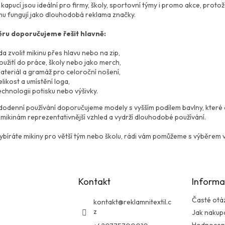
c
á
 kapucí jsou ideální pro firmy, školy, sportovní týmy i promo akce, pro
í
n
mu fungují jako dlouhodobá reklama značky.
p
í
r
ěru doporučujeme řešit hlavně:
v
k
da zvolit mikinu přes hlavu nebo na zip,
y
oužití do práce, školy nebo jako merch,
v
ateriál a gramáž pro celoroční nošení,
ý
elikost a umístění loga,
p
echnologii potisku nebo výšivky.
i
s
dodenní používání doporučujeme modely s vyšším podílem bavlny, které d
u
mikinám reprezentativnější vzhled a vydrží dlouhodobé používání.
ybíráte mikiny pro větší tým nebo školu, rádi vám pomůžeme s výběrem v
Kontakt
Informa
Časté otá
kontakt
@
reklamnitextil.c
z
Jak nakup