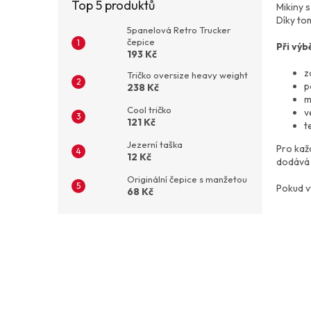
Top 5 produktů
Mikiny s
Díky to
5panelová Retro Trucker
čepice
Při výb
193 Kč
z
Tričko oversize heavy weight
p
238 Kč
m
Cool tričko
v
121 Kč
t
Jezerní taška
Pro kaž
12 Kč
dodává 
Originální čepice s manžetou
Pokud v
68 Kč
Z
á
p
a
t
í