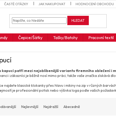
ČASTÉ OTÁZKY
JAK NAKUPOVAT
HODNOCENÍ OBCHODU
HLEDAT
undy
Čepice/Šátky
Tašky/Batohy
Pracovní textil
pucí
s kapucí patří mezi nejoblíbenější variantu firemního oblečení 
anci i zákazníci je běžně nosí mimo práci, takže vaše značka získává 
e najdete klasické klokanky přes hlavu i mikiny na zip v různých barvách,
jmostí je profesionální potisk nebo výšivka loga podle vašich požadavk
odávanější
Nejlevnější
Nejdražší
Abecedně