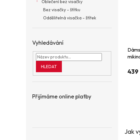
Oblečení bez visačky
Bez visačky - štítku
Oddělitelná visačka - štítek
Vyhledávání
Dáms
mikin
HLEDAT
439
Přijímáme online platby
Jak v