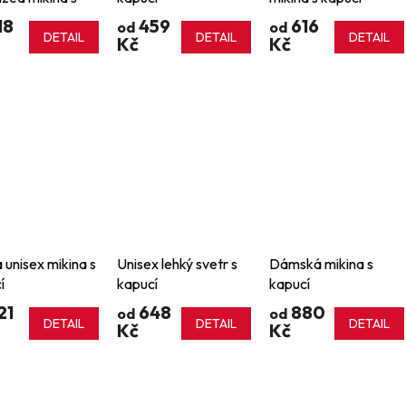
í
18
459
616
od
od
DETAIL
DETAIL
DETAIL
Kč
Kč
 unisex mikina s
Unisex lehký svetr s
Dámská mikina s
í
kapucí
kapucí
21
648
880
od
od
DETAIL
DETAIL
DETAIL
Kč
Kč