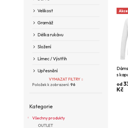
n
e
V
e
n
Velikost
Akce
ý
l
í
p
p
Gramáž
i
r
s
o
Délka rukávu
p
d
r
u
Složení
o
k
d
t
Límec / Výstřih
u
ů
Dámsk
k
Upřesnění
s kap
t
VYMAZAT FILTRY
ů
3
od
Položek k zobrazení:
96
Kč
Přeskočit
Kategorie
kategorie
Všechny produkty
OUTLET