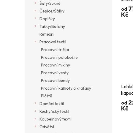
Šaty/Sukně
kapuc
7
od
Čepice/Šátky
Kč
Doplňky
Tašky/Batohy
Reflexní
Pracovní textil
Pracovní trička
Pracovní polokošile
Pracovní mikiny
Pracovní vesty
Pracovní bundy
Lehká
Pracovní kalhoty a kraťasy
kapuc
Pláště
2
od
Domácí textil
Kč
Kuchyňský textil
Koupelnový textil
Odvětví