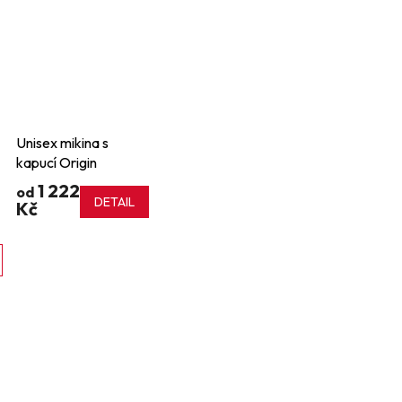
Unisex mikina s
kapucí Origin
1 222
od
DETAIL
Kč