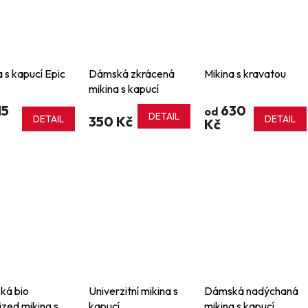
a s kapucí Epic
Dámská zkrácená
Mikina s kravatou
mikina s kapucí
15
630
od
DETAIL
DETAIL
350 Kč
DETAIL
Kč
ká bio
Univerzitní mikina s
Dámská nadýchaná
ized mikina s
kapucí
mikina s kapucí