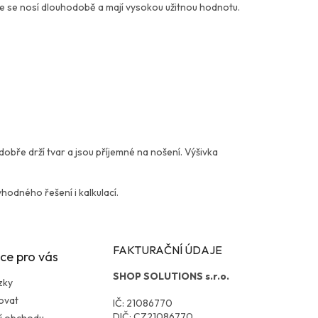
tože se nosí dlouhodobě a mají vysokou užitnou hodnotu.
obře drží tvar a jsou příjemné na nošení. Výšivka
hodného řešení i kalkulací.
FAKTURAČNÍ ÚDAJE
ce pro vás
SHOP SOLUTIONS s.r.o.
zky
ovat
IČ: 21086770
DIČ: CZ21086770