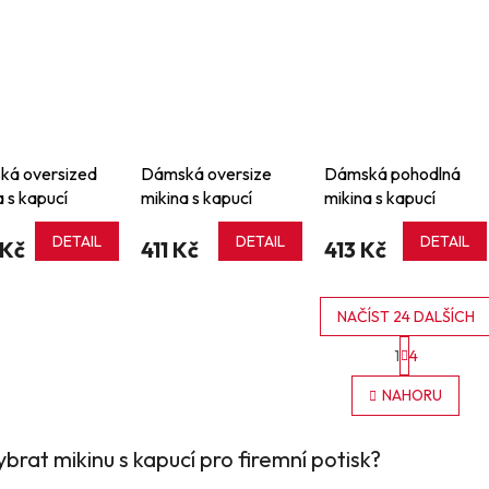
ká oversized
Dámská oversize
Dámská pohodlná
a s kapucí
mikina s kapucí
mikina s kapucí
DETAIL
DETAIL
DETAIL
 Kč
411 Kč
413 Kč
NAČÍST 24 DALŠÍCH
S
1
4
t
O
r
v
NAHORU
á
l
n
á
k
d
o
ybrat mikinu s kapucí pro firemní potisk?
a
v