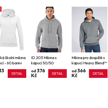
á školní mikina
ID.203 Mikina s
Mikina pro dospělé s
ucí - 60 barev
kapucí 50/50
kapucí Heavy Blend™
33
376
366
od
od
DETAIL
DETAIL
DETAIL
Kč
Kč