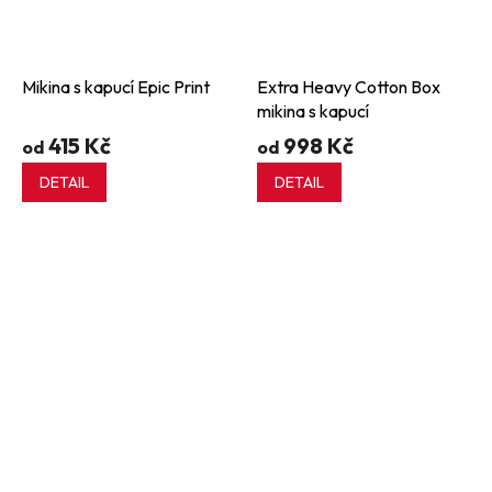
Mikina s kapucí Epic Print
Extra Heavy Cotton Box
mikina s kapucí
415 Kč
998 Kč
od
od
DETAIL
DETAIL