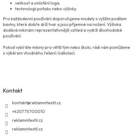
i
velikost a umístění loga,
s
technologii potisku nebo výšivky.
u
Pro každodenní používání doporučujeme modely s vyšším podílem
bavlny, které dobře drží tvar a jsou příjemné na nošení. Výšivka
dodává mikinám reprezentativnější vzhled a vydrží dlouhodobé
používání.
Pokud vybíráte mikiny pro větší tým nebo školu, rádi vám pomůžeme
s výběrem vhodného řešení i kalkulací.
Z
á
p
a
Kontakt
t
í
kontakt
@
reklamnitextil.cz
+420775700010
reklamnitextil.cz
reklamnitextil.cz