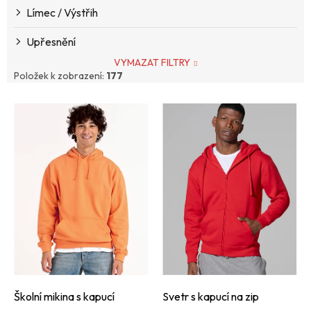
Límec / Výstřih
Upřesnění
VYMAZAT FILTRY
Položek k zobrazení:
177
V
ý
p
i
s
p
r
o
d
u
k
t
ů
Školní mikina s kapucí
Svetr s kapucí na zip