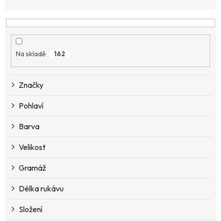
z
e
n
í
p
Na skladě
162
r
o
d
Značky
u
k
Pohlaví
t
ů
Barva
Velikost
Gramáž
Délka rukávu
Složení