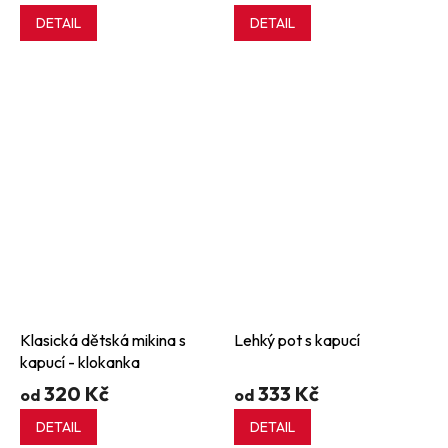
DETAIL
DETAIL
Klasická dětská mikina s
Lehký pot s kapucí
kapucí - klokanka
320 Kč
333 Kč
od
od
DETAIL
DETAIL