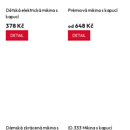
Dětská elektrická mikina s
Prémiová mikina s kapucí
kapucí
378 Kč
648 Kč
od
DETAIL
DETAIL
Dámská zkrácená mikina s
ID.333 Mikina s kapucí