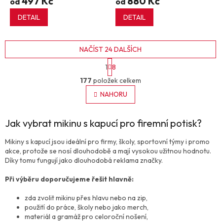
497 Kč
880 Kč
od
od
DETAIL
DETAIL
NAČÍST 24 DALŠÍCH
S
1
8
t
O
r
177
položek celkem
v
á
l
NAHORU
n
á
k
o
d
v
Jak vybrat mikinu s kapucí pro firemní potisk?
a
á
c
n
í
Mikiny s kapucí jsou ideální pro firmy, školy, sportovní týmy i promo
í
p
akce, protože se nosí dlouhodobě a mají vysokou užitnou hodnotu.
r
Díky tomu fungují jako dlouhodobá reklama značky.
v
k
Při výběru doporučujeme řešit hlavně:
y
v
zda zvolit mikinu přes hlavu nebo na zip,
ý
použití do práce, školy nebo jako merch,
p
materiál a gramáž pro celoroční nošení,