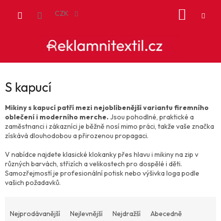
Přejít
NÁKUP
na
CZK
obsah
KOŠÍK
S kapucí
Mikiny s kapucí patří mezi nejoblíbenější variantu firemního
oblečení i moderního merche.
Jsou pohodlné, praktické a
zaměstnanci i zákazníci je běžně nosí mimo práci, takže vaše značka
získává dlouhodobou a přirozenou propagaci.
V nabídce najdete klasické klokanky přes hlavu i mikiny na zip v
různých barvách, střizích a velikostech pro dospělé i děti.
Samozřejmostí je profesionální potisk nebo výšivka loga podle
vašich požadavků.
Ř
a
Nejprodávanější
Nejlevnější
Nejdražší
Abecedně