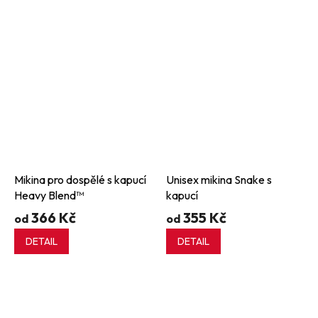
Mikina pro dospělé s kapucí
Unisex mikina Snake s
Heavy Blend™
kapucí
366 Kč
355 Kč
od
od
DETAIL
DETAIL