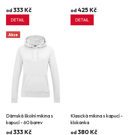
333 Kč
425 Kč
od
od
DETAIL
DETAIL
Akce
Dámská školní mikina s
Klasická mikina s kapucí -
kapucí - 60 barev
klokanka
333 Kč
380 Kč
od
od