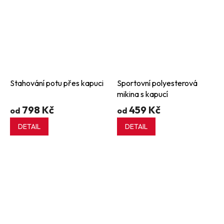
Stahování potu přes kapuci
Sportovní polyesterová
mikina s kapucí
798 Kč
459 Kč
od
od
DETAIL
DETAIL