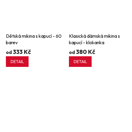
Dětská mikina s kapucí - 60
Klasická dámská mikina s
barev
kapucí - klokanka
333 Kč
380 Kč
od
od
DETAIL
DETAIL