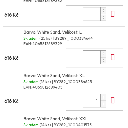
EAN:
4065812689382
Do 
616 Kč
Barva: White Sand, Velikost: L
Skladem
(25 ks)
| BY289_1000384644
EAN:
4065812689399
Do 
616 Kč
Barva: White Sand, Velikost: XL
Skladem
(16 ks)
| BY289_1000384645
EAN:
4065812689405
Do 
616 Kč
Barva: White Sand, Velikost: XXL
Skladem
(14 ks)
| BY289_1000401575