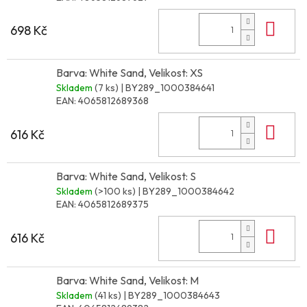
Do 
698 Kč
Barva: White Sand, Velikost: XS
Skladem
(7 ks)
| BY289_1000384641
EAN:
4065812689368
Do 
616 Kč
Barva: White Sand, Velikost: S
Skladem
(>100 ks)
| BY289_1000384642
EAN:
4065812689375
Do 
616 Kč
Barva: White Sand, Velikost: M
Skladem
(41 ks)
| BY289_1000384643