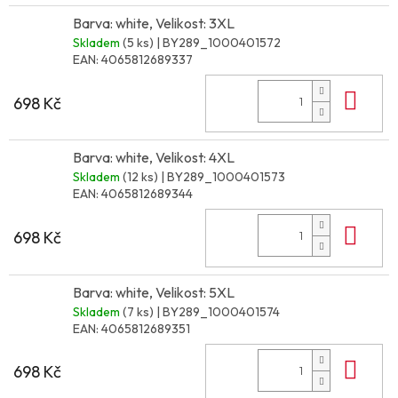
Barva: white, Velikost: 3XL
Skladem
(5 ks)
| BY289_1000401572
EAN:
4065812689337
Do 
698 Kč
Barva: white, Velikost: 4XL
Skladem
(12 ks)
| BY289_1000401573
EAN:
4065812689344
Do 
698 Kč
Barva: white, Velikost: 5XL
Skladem
(7 ks)
| BY289_1000401574
EAN:
4065812689351
Do 
698 Kč