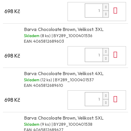
Do 
698 Kč
Barva: Chocoloate Brown, Velikost: 3XL
Skladem
(8 ks)
| BY289_1000401536
EAN:
4065812689603
Do 
698 Kč
Barva: Chocoloate Brown, Velikost: 4XL
Skladem
(12 ks)
| BY289_1000401537
EAN:
4065812689610
Do 
698 Kč
Barva: Chocoloate Brown, Velikost: 5XL
Skladem
(9 ks)
| BY289_1000401538
EAN:
4065812689627