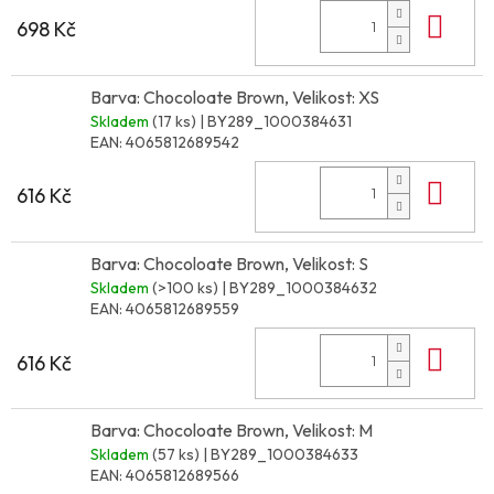
Do 
698 Kč
Barva: Chocoloate Brown, Velikost: XS
Skladem
(17 ks)
| BY289_1000384631
EAN:
4065812689542
Do 
616 Kč
Barva: Chocoloate Brown, Velikost: S
Skladem
(>100 ks)
| BY289_1000384632
EAN:
4065812689559
Do 
616 Kč
Barva: Chocoloate Brown, Velikost: M
Skladem
(57 ks)
| BY289_1000384633
EAN:
4065812689566