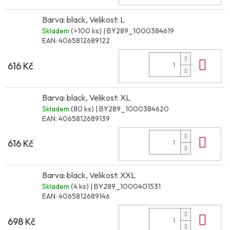
Barva: black, Velikost: L
Skladem
(>100 ks)
| BY289_1000384619
EAN:
4065812689122
Do 
616 Kč
Barva: black, Velikost: XL
Skladem
(80 ks)
| BY289_1000384620
EAN:
4065812689139
Do 
616 Kč
Barva: black, Velikost: XXL
Skladem
(4 ks)
| BY289_1000401531
EAN:
4065812689146
Do 
698 Kč