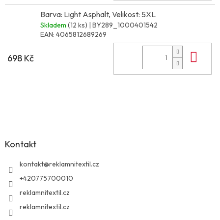
Barva: Light Asphalt, Velikost: 5XL
Skladem
(12 ks)
| BY289_1000401542
EAN:
4065812689269
Do 
698 Kč
Z
á
p
a
Kontakt
t
í
kontakt
@
reklamnitextil.cz
+420775700010
reklamnitextil.cz
reklamnitextil.cz