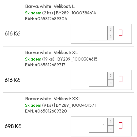
Barva: white, Velikost: L
Skladem
(2 ks)
| BY289_1000384614
EAN:
4065812689306
Do 
616 Kč
Barva: white, Velikost: XL
Skladem
(19 ks)
| BY289_1000384615
EAN:
4065812689313
Do 
616 Kč
Barva: white, Velikost: XXL
Skladem
(9 ks)
| BY289_1000401571
EAN:
4065812689320
Do 
698 Kč