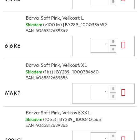
Barva: Soft Pink, Velikost: L
Skladem
(>100 ks)
| BY289_1000384659
EAN:
4065812689849
Do 
616 Kč
Barva: Soft Pink, Velikost: XL
Skladem
(1 ks)
| BY289_1000384660
EAN:
4065812689856
Do 
616 Kč
Barva: Soft Pink, Velikost: XXL
Skladem
(10 ks)
| BY289_1000401563
EAN:
4065812689863
Do 