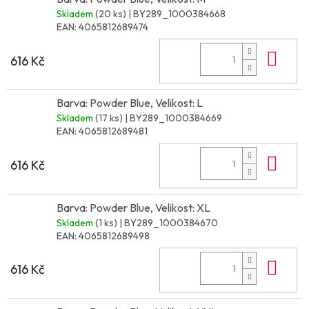
Skladem
(20 ks)
| BY289_1000384668
EAN:
4065812689474
Do 
616 Kč
Barva: Powder Blue, Velikost: L
Skladem
(17 ks)
| BY289_1000384669
EAN:
4065812689481
Do 
616 Kč
Barva: Powder Blue, Velikost: XL
Skladem
(1 ks)
| BY289_1000384670
EAN:
4065812689498
Do 
616 Kč