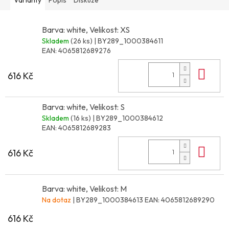
Barva: white, Velikost: XS
Skladem
(26 ks)
| BY289_1000384611
EAN:
4065812689276
Do 
616 Kč
Barva: white, Velikost: S
Skladem
(16 ks)
| BY289_1000384612
EAN:
4065812689283
Do 
616 Kč
Barva: white, Velikost: M
Na dotaz
| BY289_1000384613
EAN:
4065812689290
616 Kč