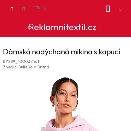
Přejít
NÁKUP
na
CZK
obsah
KOŠÍK
Dámská nadýchaná mikina s kapucí
BY289_1000384611
Značka:
Build Your Brand