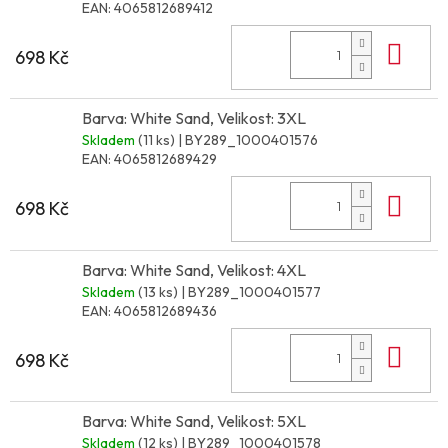
EAN:
4065812689412
Do 
698 Kč
Barva: White Sand, Velikost: 3XL
Skladem
(11 ks)
| BY289_1000401576
EAN:
4065812689429
Do 
698 Kč
Barva: White Sand, Velikost: 4XL
Skladem
(13 ks)
| BY289_1000401577
EAN:
4065812689436
Do 
698 Kč
Barva: White Sand, Velikost: 5XL
Skladem
(12 ks)
| BY289_1000401578