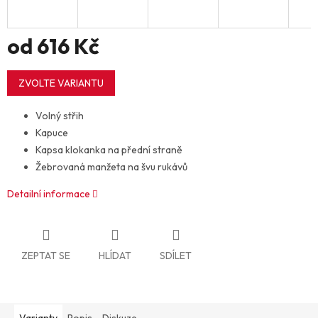
od
616 Kč
Měrná
cena:
ZVOLTE VARIANTU
Volný střih
Kapuce
Kapsa klokanka na přední straně
Žebrovaná manžeta na švu rukávů
Detailní informace
ZEPTAT SE
HLÍDAT
SDÍLET
Varianty
Popis
Diskuze