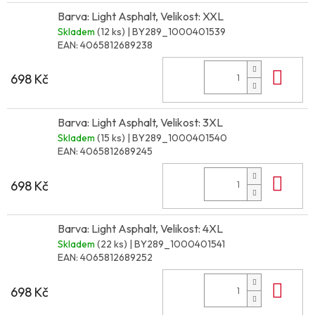
Barva: Light Asphalt, Velikost: XXL
Skladem
(12 ks)
| BY289_1000401539
EAN:
4065812689238
Do 
698 Kč
Barva: Light Asphalt, Velikost: 3XL
Skladem
(15 ks)
| BY289_1000401540
EAN:
4065812689245
Do 
698 Kč
Barva: Light Asphalt, Velikost: 4XL
Skladem
(22 ks)
| BY289_1000401541
EAN:
4065812689252
Do 
698 Kč