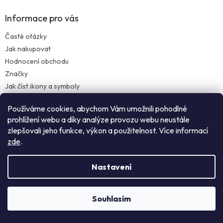
Informace pro vás
Časté otázky
Jak nakupovat
Hodnocení obchodu
Značky
Jak číst ikony a symboly
Obchodní podmínky
Používáme cookies, abychom Vám umožnili pohodlné
Podmínky ochrany osobních údajů
prohlížení webu a díky analýze provozu webu neustále
Zásady vrácení zboží
zlepšovali jeho funkce, výkon a použitelnost. Více informací
zde
.
FAKTURAČNÍ ÚDAJE
Nastavení
SHOP SOLUTIONS s.r.o.
Souhlasím
IČ: 21086770
NEZÁVAZNÁ POPTÁVKA
DIČ: CZ21086770