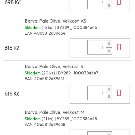
Do 
698 Kč
Barva: Pale Olive, Velikost: XS
Skladem
(15 ks)
| BY289_1000384646
EAN:
4065812689634
Do 
616 Kč
Barva: Pale Olive, Velikost: S
Skladem
(20 ks)
| BY289_1000384647
EAN:
4065812689641
Do 
616 Kč
Barva: Pale Olive, Velikost: M
Skladem
(21 ks)
| BY289_1000384648
EAN:
4065812689658