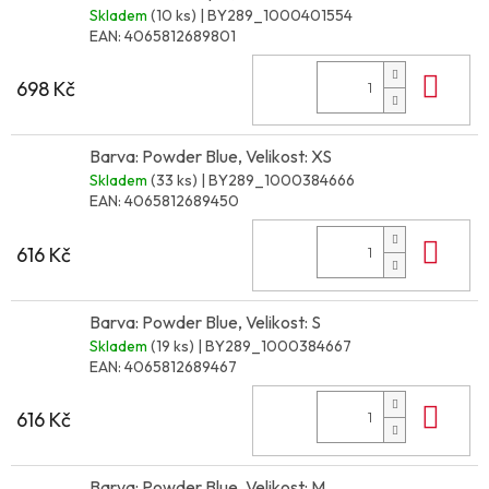
Skladem
(10 ks)
| BY289_1000401554
EAN:
4065812689801
Do 
698 Kč
Barva: Powder Blue, Velikost: XS
Skladem
(33 ks)
| BY289_1000384666
EAN:
4065812689450
Do 
616 Kč
Barva: Powder Blue, Velikost: S
Skladem
(19 ks)
| BY289_1000384667
EAN:
4065812689467
Do 
616 Kč
Barva: Powder Blue, Velikost: M