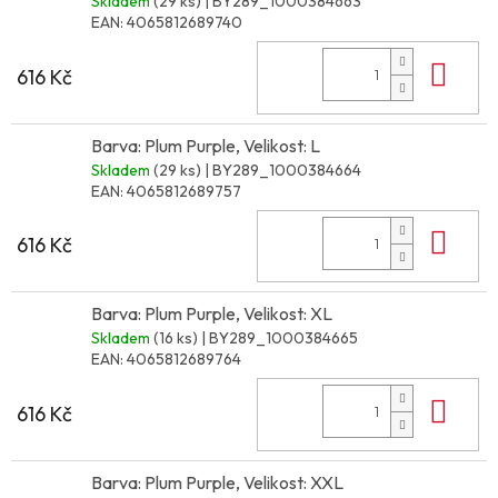
Skladem
(29 ks)
| BY289_1000384663
EAN:
4065812689740
Do 
616 Kč
Barva: Plum Purple, Velikost: L
Skladem
(29 ks)
| BY289_1000384664
EAN:
4065812689757
Do 
616 Kč
Barva: Plum Purple, Velikost: XL
Skladem
(16 ks)
| BY289_1000384665
EAN:
4065812689764
Do 
616 Kč
Barva: Plum Purple, Velikost: XXL