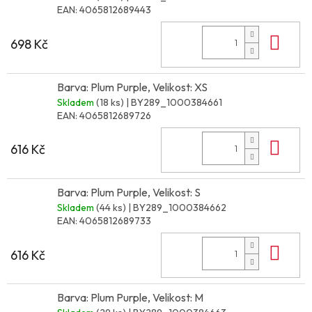
EAN:
4065812689443
Do 
698 Kč
Barva: Plum Purple, Velikost: XS
Skladem
(18 ks)
| BY289_1000384661
EAN:
4065812689726
Do 
616 Kč
Barva: Plum Purple, Velikost: S
Skladem
(44 ks)
| BY289_1000384662
EAN:
4065812689733
Do 
616 Kč
Barva: Plum Purple, Velikost: M