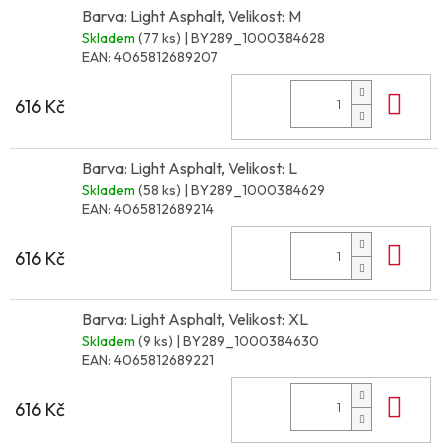
Barva: Light Asphalt, Velikost: M
Skladem
(77 ks)
| BY289_1000384628
EAN:
4065812689207
Do 
616 Kč
Barva: Light Asphalt, Velikost: L
Skladem
(58 ks)
| BY289_1000384629
EAN:
4065812689214
Do 
616 Kč
Barva: Light Asphalt, Velikost: XL
Skladem
(9 ks)
| BY289_1000384630
EAN:
4065812689221
Do 
616 Kč