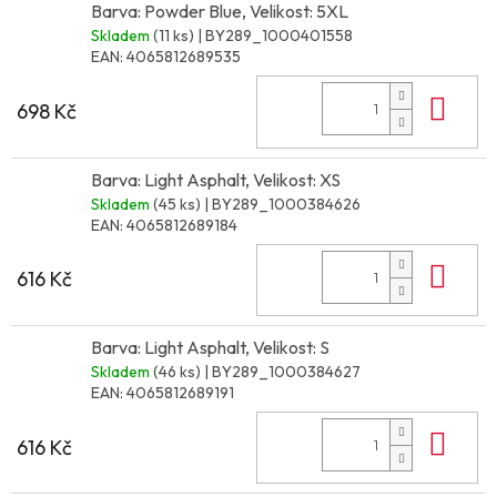
Barva: Powder Blue, Velikost: 5XL
Skladem
(11 ks)
| BY289_1000401558
EAN:
4065812689535
Do 
698 Kč
Barva: Light Asphalt, Velikost: XS
Skladem
(45 ks)
| BY289_1000384626
EAN:
4065812689184
Do 
616 Kč
Barva: Light Asphalt, Velikost: S
Skladem
(46 ks)
| BY289_1000384627
EAN:
4065812689191
Do 
616 Kč