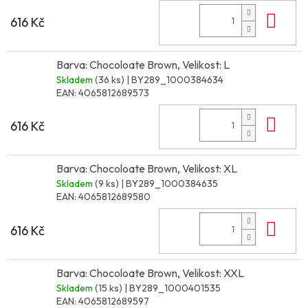
Do 
616 Kč
Barva: Chocoloate Brown, Velikost: L
Skladem
(36 ks)
| BY289_1000384634
EAN:
4065812689573
Do 
616 Kč
Barva: Chocoloate Brown, Velikost: XL
Skladem
(9 ks)
| BY289_1000384635
EAN:
4065812689580
Do 
616 Kč
Barva: Chocoloate Brown, Velikost: XXL
Skladem
(15 ks)
| BY289_1000401535
EAN:
4065812689597