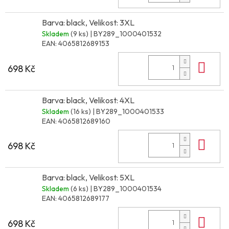
Barva: black, Velikost: 3XL
Skladem
(9 ks)
| BY289_1000401532
EAN:
4065812689153
Do 
698 Kč
Barva: black, Velikost: 4XL
Skladem
(16 ks)
| BY289_1000401533
EAN:
4065812689160
Do 
698 Kč
Barva: black, Velikost: 5XL
Skladem
(6 ks)
| BY289_1000401534
EAN:
4065812689177
Do 
698 Kč