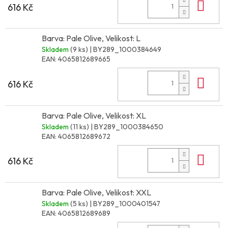
Do 
616 Kč
Barva: Pale Olive, Velikost: L
Skladem
(9 ks)
| BY289_1000384649
EAN:
4065812689665
Do 
616 Kč
Barva: Pale Olive, Velikost: XL
Skladem
(11 ks)
| BY289_1000384650
EAN:
4065812689672
Do 
616 Kč
Barva: Pale Olive, Velikost: XXL
Skladem
(5 ks)
| BY289_1000401547
EAN:
4065812689689