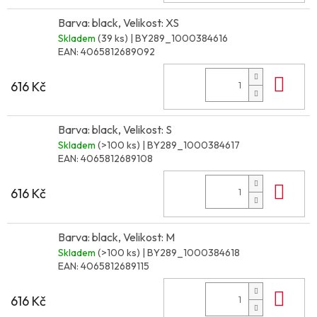
Barva: black, Velikost: XS
Skladem
(39 ks)
| BY289_1000384616
EAN:
4065812689092
Do 
616 Kč
Barva: black, Velikost: S
Skladem
(>100 ks)
| BY289_1000384617
EAN:
4065812689108
Do 
616 Kč
Barva: black, Velikost: M
Skladem
(>100 ks)
| BY289_1000384618
EAN:
4065812689115
Do 
616 Kč