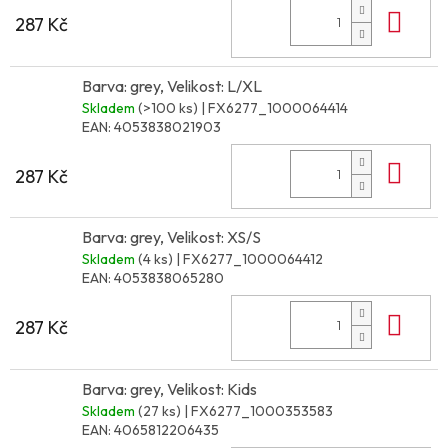
Do 
287 Kč
Barva: grey, Velikost: L/XL
Skladem
(>100 ks)
| FX6277_1000064414
EAN:
4053838021903
Do 
287 Kč
Barva: grey, Velikost: XS/S
Skladem
(4 ks)
| FX6277_1000064412
EAN:
4053838065280
Do 
287 Kč
Barva: grey, Velikost: Kids
Skladem
(27 ks)
| FX6277_1000353583
EAN:
4065812206435