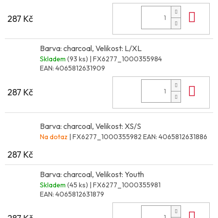
Do 
287 Kč
Barva: charcoal, Velikost: L/XL
Skladem
(93 ks)
| FX6277_1000355984
EAN:
4065812631909
Do 
287 Kč
Barva: charcoal, Velikost: XS/S
Na dotaz
| FX6277_1000355982
EAN:
4065812631886
287 Kč
Barva: charcoal, Velikost: Youth
Skladem
(45 ks)
| FX6277_1000355981
EAN:
4065812631879
Do 