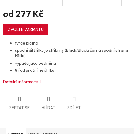
od
277 Kč
Měrná
cena:
ZVOLTE VARIANTU
tvrdé plátno
spodní díl štítku je stříbrný (Black/Black: černá spodní strana
kšiltu)
vypadá jako bavlněná
8 řad prošití na štítku
Detailní informace
ZEPTAT SE
HLÍDAT
SDÍLET
Varianty
Popis
Diskuze