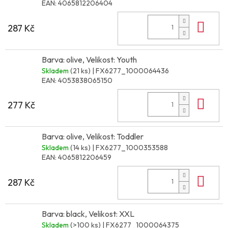
EAN:
4065812206404
Do 
287 Kč
Barva: olive, Velikost: Youth
Skladem
(21 ks)
| FX6277_1000064436
EAN:
4053838065150
Do 
277 Kč
Barva: olive, Velikost: Toddler
Skladem
(14 ks)
| FX6277_1000353588
EAN:
4065812206459
Do 
287 Kč
Barva: black, Velikost: XXL
Skladem
(>100 ks)
| FX6277_1000064375