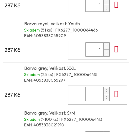
Do 
287 Kč
Barva: royal, Velikost: Youth
Skladem
(51 ks)
| FX6277_1000064466
EAN:
4053838045909
Do 
287 Kč
Barva: grey, Velikost: XXL
Skladem
(25 ks)
| FX6277_1000064415
EAN:
4053838065297
Do 
287 Kč
Barva: grey, Velikost: S/M
Skladem
(>100 ks)
| FX6277_1000064413
EAN:
4053838021910