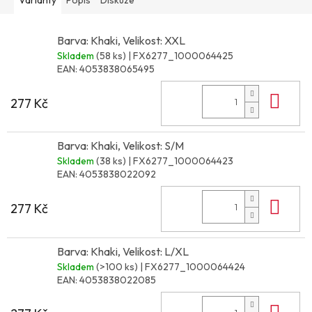
Barva: Khaki, Velikost: XXL
Skladem
(58 ks)
| FX6277_1000064425
EAN:
4053838065495
Do 
277 Kč
Barva: Khaki, Velikost: S/M
Skladem
(38 ks)
| FX6277_1000064423
EAN:
4053838022092
Do 
277 Kč
Barva: Khaki, Velikost: L/XL
Skladem
(>100 ks)
| FX6277_1000064424
EAN:
4053838022085
Do 