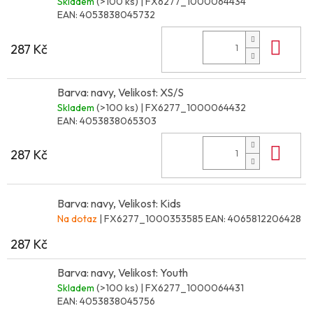
Skladem
(>100 ks)
| FX6277_1000064434
EAN:
4053838045732
Do 
287 Kč
Barva: navy, Velikost: XS/S
Skladem
(>100 ks)
| FX6277_1000064432
EAN:
4053838065303
Do 
287 Kč
Barva: navy, Velikost: Kids
Na dotaz
| FX6277_1000353585
EAN:
4065812206428
287 Kč
Barva: navy, Velikost: Youth
Skladem
(>100 ks)
| FX6277_1000064431
EAN:
4053838045756