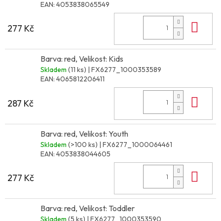
EAN:
4053838065549
Do 
277 Kč
Barva: red, Velikost: Kids
Skladem
(11 ks)
| FX6277_1000353589
EAN:
4065812206411
Do 
287 Kč
Barva: red, Velikost: Youth
Skladem
(>100 ks)
| FX6277_1000064461
EAN:
4053838044605
Do 
277 Kč
Barva: red, Velikost: Toddler
Skladem
(5 ks)
| FX6277_1000353590