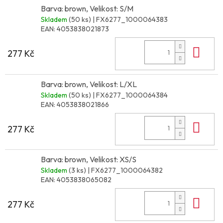
Barva: brown, Velikost: S/M
Skladem
(50 ks)
| FX6277_1000064383
EAN:
4053838021873
Do 
277 Kč
Barva: brown, Velikost: L/XL
Skladem
(50 ks)
| FX6277_1000064384
EAN:
4053838021866
Do 
277 Kč
Barva: brown, Velikost: XS/S
Skladem
(3 ks)
| FX6277_1000064382
EAN:
4053838065082
Do 
277 Kč