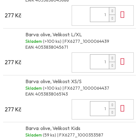
EAN:
4053838045688
Do 
277 Kč
Barva: olive, Velikost: L/XL
Skladem
(>100 ks)
| FX6277_1000064439
EAN:
4053838045671
Do 
277 Kč
Barva: olive, Velikost: XS/S
Skladem
(>100 ks)
| FX6277_1000064437
EAN:
4053838065143
Do 
277 Kč
Barva: olive, Velikost: Kids
Skladem
(59 ks)
| FX6277_1000353587