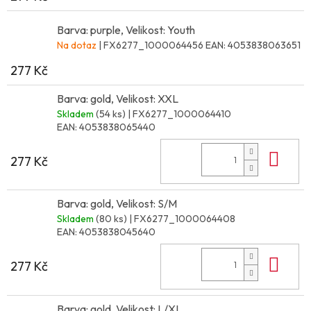
Barva: purple, Velikost: Youth
Na dotaz
| FX6277_1000064456
EAN:
4053838063651
277 Kč
Barva: gold, Velikost: XXL
Skladem
(54 ks)
| FX6277_1000064410
EAN:
4053838065440
Do 
277 Kč
Barva: gold, Velikost: S/M
Skladem
(80 ks)
| FX6277_1000064408
EAN:
4053838045640
Do 
277 Kč
Barva: gold, Velikost: L/XL