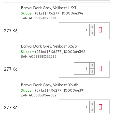
Barva: Dark Grey, Velikost: L/XL
Skladem
(8 ks)
| FX6277_1000064394
EAN:
4053838021880
Do 
277 Kč
Barva: Dark Grey, Velikost: XS/S
Skladem
(25 ks)
| FX6277_1000064392
EAN:
4053838065532
Do 
277 Kč
Barva: Dark Grey, Velikost: Youth
Skladem
(57 ks)
| FX6277_1000064391
EAN:
4053838044582
Do 
277 Kč