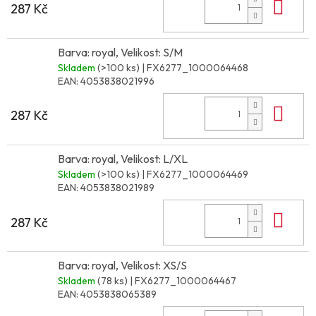
Do 
287 Kč
Barva: royal, Velikost: S/M
Skladem
(>100 ks)
| FX6277_1000064468
EAN:
4053838021996
Do 
287 Kč
Barva: royal, Velikost: L/XL
Skladem
(>100 ks)
| FX6277_1000064469
EAN:
4053838021989
Do 
287 Kč
Barva: royal, Velikost: XS/S
Skladem
(78 ks)
| FX6277_1000064467
EAN:
4053838065389