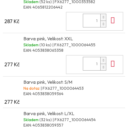
Skladem
(52 ks)
| FX6277_1000353582
EAN:
4065812206442
Do 
287 Kč
Barva: pink, Velikost: XXL
Skladem
(10 ks)
| FX6277_1000064455
EAN:
4053838065358
Do 
277 Kč
Barva: pink, Velikost: S/M
Na dotaz
| FX6277_1000064453
EAN:
4053838059364
277 Kč
Barva: pink, Velikost: L/XL
Skladem
(32 ks)
| FX6277_1000064454
EAN:
4053838059357