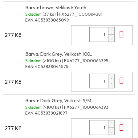
Barva: brown, Velikost: Youth
Skladem
(37 ks)
| FX6277_1000064381
EAN:
4053838065099
Do 
277 Kč
Barva: Dark Grey, Velikost: XXL
Skladem
(>100 ks)
| FX6277_1000064395
EAN:
4053838044575
Do 
277 Kč
Barva: Dark Grey, Velikost: S/M
Skladem
(>100 ks)
| FX6277_1000064393
EAN:
4053838021897
Do 
277 Kč