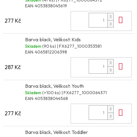
EAN:
4053838045619
Do 
277 Kč
Barva: black, Velikost: Kids
Skladem
(90 ks)
| FX6277_1000353581
EAN:
4065812206398
Do 
287 Kč
Barva: black, Velikost: Youth
Skladem
(>100 ks)
| FX6277_1000064371
EAN:
4053838044568
Do 
277 Kč
Barva: black, Velikost: Toddler