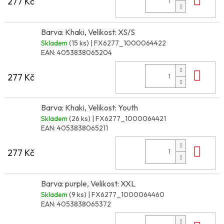
277 Kč
Barva: Khaki, Velikost: XS/S
Skladem
(15 ks)
| FX6277_1000064422
EAN:
4053838065204
Do 
277 Kč
Barva: Khaki, Velikost: Youth
Skladem
(26 ks)
| FX6277_1000064421
EAN:
4053838065211
Do 
277 Kč
Barva: purple, Velikost: XXL
Skladem
(9 ks)
| FX6277_1000064460
EAN:
4053838065372