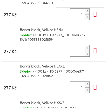
EAN:
4053838044551
Do 
277 Kč
Barva: black, Velikost: S/M
Skladem
(>100 ks)
| FX6277_1000064373
EAN:
4053838021859
Do 
277 Kč
Barva: black, Velikost: L/XL
Skladem
(>100 ks)
| FX6277_1000064374
EAN:
4053838021842
Do 
277 Kč
Barva: black, Velikost: XS/S
Skladem
(47 ks)
| FX6277_1000064372