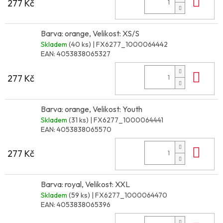
Do 
277 Kč
Barva: orange, Velikost: XS/S
Skladem
(40 ks)
| FX6277_1000064442
EAN:
4053838065327
Do 
277 Kč
Barva: orange, Velikost: Youth
Skladem
(31 ks)
| FX6277_1000064441
EAN:
4053838065570
Do 
277 Kč
Barva: royal, Velikost: XXL
Skladem
(59 ks)
| FX6277_1000064470
EAN:
4053838065396