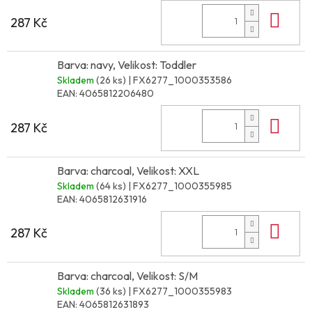
Do 
287 Kč
Barva: navy, Velikost: Toddler
Skladem
(26 ks)
| FX6277_1000353586
EAN:
4065812206480
Do 
287 Kč
Barva: charcoal, Velikost: XXL
Skladem
(64 ks)
| FX6277_1000355985
EAN:
4065812631916
Do 
287 Kč
Barva: charcoal, Velikost: S/M
Skladem
(36 ks)
| FX6277_1000355983
EAN:
4065812631893