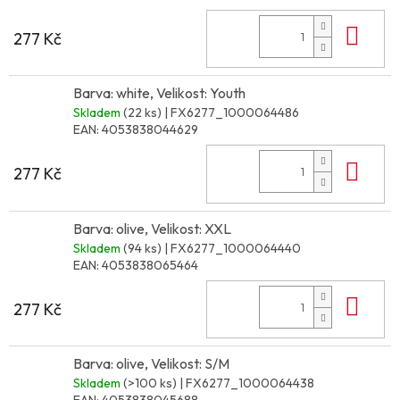
Do 
277 Kč
Barva: white, Velikost: Youth
Skladem
(22 ks)
| FX6277_1000064486
EAN:
4053838044629
Do 
277 Kč
Barva: olive, Velikost: XXL
Skladem
(94 ks)
| FX6277_1000064440
EAN:
4053838065464
Do 
277 Kč
Barva: olive, Velikost: S/M
Skladem
(>100 ks)
| FX6277_1000064438