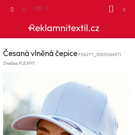
Přejít
NÁKUP
na
CZK
obsah
KOŠÍK
Česaná vlněná čepice
FX6277_1000064371
Značka:
FLEXFIT