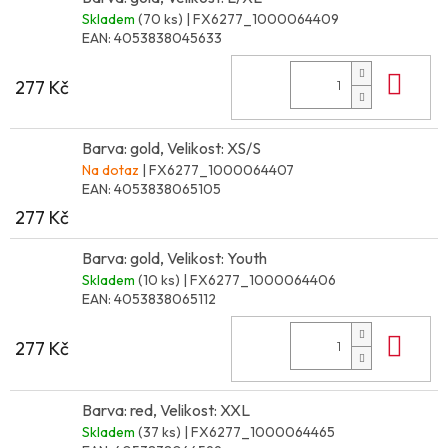
Skladem
(70 ks)
| FX6277_1000064409
EAN:
4053838045633
Do 
277 Kč
Barva: gold, Velikost: XS/S
Na dotaz
| FX6277_1000064407
EAN:
4053838065105
277 Kč
Barva: gold, Velikost: Youth
Skladem
(10 ks)
| FX6277_1000064406
EAN:
4053838065112
Do 
277 Kč
Barva: red, Velikost: XXL
Skladem
(37 ks)
| FX6277_1000064465