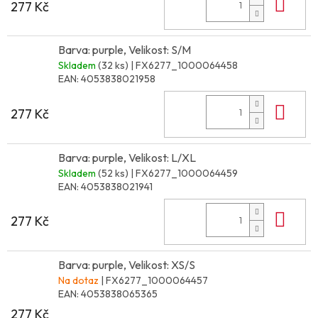
Do 
277 Kč
Barva: purple, Velikost: S/M
Skladem
(32 ks)
| FX6277_1000064458
EAN:
4053838021958
Do 
277 Kč
Barva: purple, Velikost: L/XL
Skladem
(52 ks)
| FX6277_1000064459
EAN:
4053838021941
Do 
277 Kč
Barva: purple, Velikost: XS/S
Na dotaz
| FX6277_1000064457
EAN:
4053838065365
277 Kč