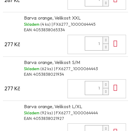
287 Kč
Barva: orange, Velikost: XXL
Skladem
(4 ks)
| FX6277_1000064445
EAN:
4053838065334
Do 
277 Kč
Barva: orange, Velikost: S/M
Skladem
(62 ks)
| FX6277_1000064443
EAN:
4053838021934
Do 
277 Kč
Barva: orange, Velikost: L/XL
Skladem
(92 ks)
| FX6277_1000064444
EAN:
4053838021927