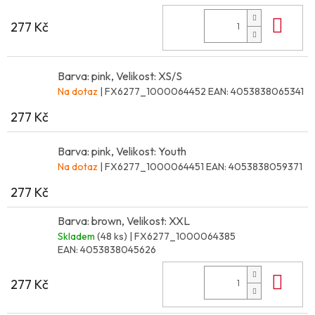
Do 
277 Kč
Barva: pink, Velikost: XS/S
Na dotaz
| FX6277_1000064452
EAN:
4053838065341
277 Kč
Barva: pink, Velikost: Youth
Na dotaz
| FX6277_1000064451
EAN:
4053838059371
277 Kč
Barva: brown, Velikost: XXL
Skladem
(48 ks)
| FX6277_1000064385
EAN:
4053838045626
Do 
277 Kč