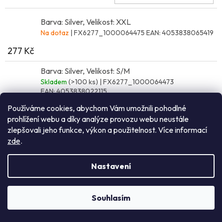
Barva: Silver, Velikost: XXL
Na dotaz
| FX6277_1000064475
EAN:
4053838065419
277 Kč
Barva: Silver, Velikost: S/M
Skladem
(>100 ks)
| FX6277_1000064473
EAN:
4053838022115
Používáme cookies, abychom Vám umožnili pohodlné
Do 
277 Kč
prohlížení webu a díky analýze provozu webu neustále
zlepšovali jeho funkce, výkon a použitelnost. Více informací
zde
.
Barva: Silver, Velikost: L/XL
Skladem
(>100 ks)
| FX6277_1000064474
Nastavení
EAN:
4053838022108
Do 
277 Kč
Souhlasím
NEZÁVAZNÁ POPTÁVKA
Barva: Silver, Velikost: XS/S