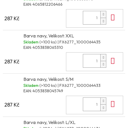
EAN:
4065812206466
Do 
287 Kč
Barva: navy, Velikost: XXL
Skladem
(>100 ks)
| FX6277_1000064435
EAN:
4053838065310
Do 
287 Kč
Barva: navy, Velikost: S/M
Skladem
(>100 ks)
| FX6277_1000064433
EAN:
4053838045749
Do 
287 Kč
Barva: navy, Velikost: L/XL