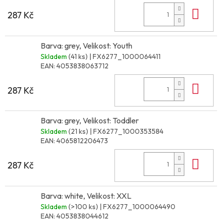
Do 
287 Kč
Barva: grey, Velikost: Youth
Skladem
(41 ks)
| FX6277_1000064411
EAN:
4053838063712
Do 
287 Kč
Barva: grey, Velikost: Toddler
Skladem
(21 ks)
| FX6277_1000353584
EAN:
4065812206473
Do 
287 Kč
Barva: white, Velikost: XXL
Skladem
(>100 ks)
| FX6277_1000064490
EAN:
4053838044612