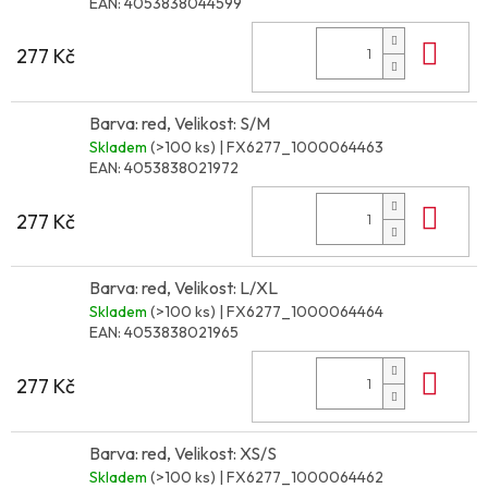
EAN:
4053838044599
Do 
277 Kč
Barva: red, Velikost: S/M
Skladem
(>100 ks)
| FX6277_1000064463
EAN:
4053838021972
Do 
277 Kč
Barva: red, Velikost: L/XL
Skladem
(>100 ks)
| FX6277_1000064464
EAN:
4053838021965
Do 
277 Kč
Barva: red, Velikost: XS/S
Skladem
(>100 ks)
| FX6277_1000064462