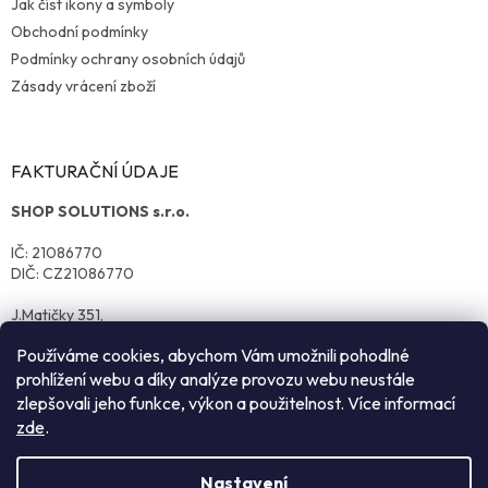
Jak číst ikony a symboly
Obchodní podmínky
Podmínky ochrany osobních údajů
Zásady vrácení zboží
FAKTURAČNÍ ÚDAJE
SHOP SOLUTIONS s.r.o.
IČ: 21086770
DIČ: CZ21086770
J.Matičky 351,
570 01 Litomyšl
Používáme cookies, abychom Vám umožnili pohodlné
prohlížení webu a díky analýze provozu webu neustále
zlepšovali jeho funkce, výkon a použitelnost. Více informací
zde
.
Nastavení
Vytvořil Shoptet