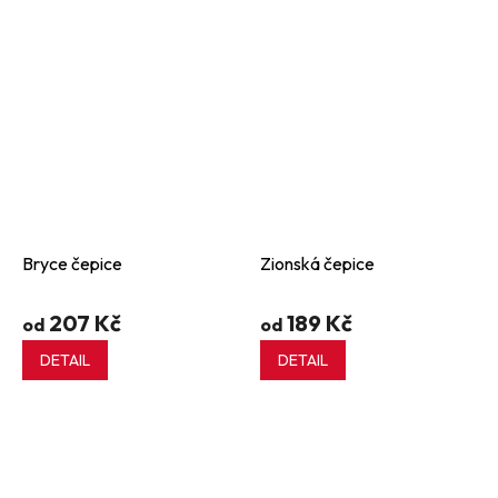
Bryce čepice
Zionská čepice
207 Kč
189 Kč
od
od
DETAIL
DETAIL