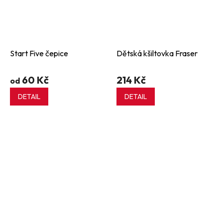
Start Five čepice
Dětská kšiltovka Fraser
60 Kč
214 Kč
od
DETAIL
DETAIL