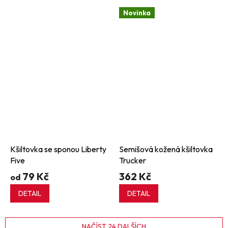
Novinka
Kšiltovka se sponou Liberty
Semišová kožená kšiltovka
Five
Trucker
79 Kč
362 Kč
od
DETAIL
DETAIL
NAČÍST 24 DALŠÍCH