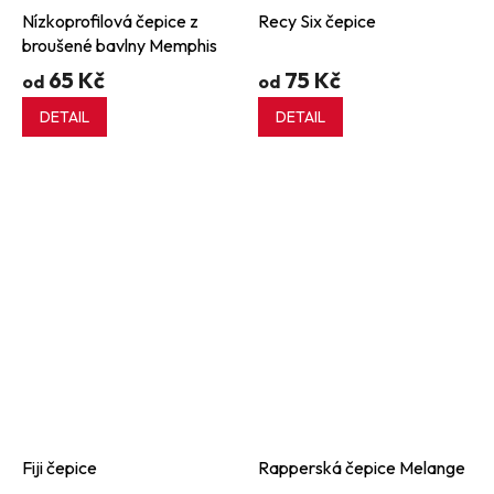
Nízkoprofilová čepice z
Recy Six čepice
broušené bavlny Memphis
65 Kč
75 Kč
od
od
DETAIL
DETAIL
Fiji čepice
Rapperská čepice Melange