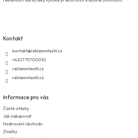
Z
á
p
a
Kontakt
t
í
kontakt
@
reklamnitextil.cz
+420775700010
reklamnitextil.cz
reklamnitextil.cz
Informace pro vás
Časté otázky
Jak nakupovat
Hodnocení obchodu
Značky