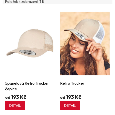
Položek k zobrazení:
78
V
ý
p
i
s
p
r
o
d
u
k
t
ů
5panelová Retro Trucker
Retro Trucker
čepice
193 Kč
193 Kč
od
od
DETAIL
DETAIL