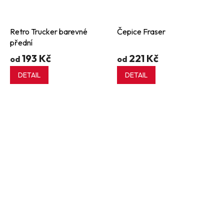
Retro Trucker barevné
Čepice Fraser
přední
193 Kč
221 Kč
od
od
DETAIL
DETAIL