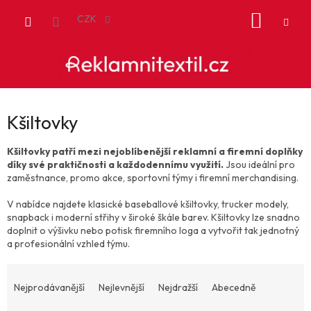
Přejít
NÁKUP
na
CZK
obsah
KOŠÍK
Kšiltovky
Kšiltovky patří mezi nejoblíbenější reklamní a firemní doplňky
díky své praktičnosti a každodennímu využití.
Jsou ideální pro
zaměstnance, promo akce, sportovní týmy i firemní merchandising.
V nabídce najdete klasické baseballové kšiltovky, trucker modely,
snapback i moderní střihy v široké škále barev. Kšiltovky lze snadno
doplnit o výšivku nebo potisk firemního loga a vytvořit tak jednotný
a profesionální vzhled týmu.
Ř
a
Nejprodávanější
Nejlevnější
Nejdražší
Abecedně
z