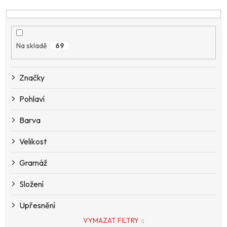
e
n
í
p
Na skladě
69
r
o
d
Značky
u
k
Pohlaví
t
ů
Barva
Velikost
Gramáž
Složení
Upřesnění
VYMAZAT FILTRY