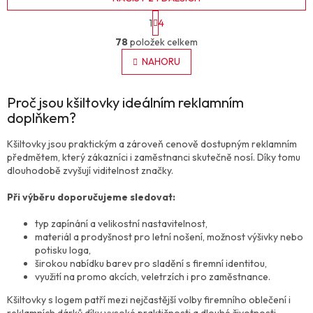
S
1
4
t
O
r
78
položek celkem
v
á
l
NAHORU
n
á
k
o
d
v
Proč jsou kšiltovky ideálním reklamním
a
á
c
doplňkem?
n
í
í
p
Kšiltovky jsou praktickým a zároveň cenově dostupným reklamním
r
předmětem, který zákazníci i zaměstnanci skutečně nosí. Díky tomu
v
dlouhodobě zvyšují viditelnost značky.
k
y
Při výběru doporučujeme sledovat:
v
ý
typ zapínání a velikostní nastavitelnost,
p
materiál a prodyšnost pro letní nošení, možnost výšivky nebo
i
potisku loga,
s
širokou nabídku barev pro sladění s firemní identitou,
u
využití na promo akcích, veletrzích i pro zaměstnance.
Kšiltovky s logem patří mezi nejčastější volby firemního oblečení i
reklamních dárků díky vysoké praktičnosti a dlouhé životnosti.