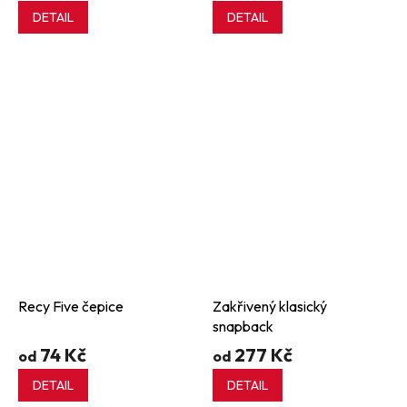
DETAIL
DETAIL
Recy Five čepice
Zakřivený klasický
snapback
74 Kč
277 Kč
od
od
DETAIL
DETAIL