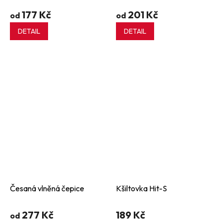
177 Kč
201 Kč
od
od
DETAIL
DETAIL
Česaná vlněná čepice
Kšiltovka Hit-S
277 Kč
189 Kč
od