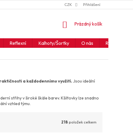
ZNAČKY
JAK ČÍST IKONY A SYMBOLY
CZK
Přihlášení
OBCHODNÍ PODM
NÁKUPNÍ
Prázdný košík
KOŠÍK
Reflexní
Kalhoty/Šortky
O nás
Realizace
praktičnosti a každodennímu využití.
Jsou ideální
erní střihy v široké škále barev. Kšiltovky lze snadno
ální vzhled týmu.
218
položek celkem