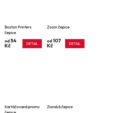
Boston Printers
Zoom čepice
čepice
54
107
od
od
DETAIL
DETAIL
Kč
Kč
Kartáčovaná promo
Zionská čepice
čepice