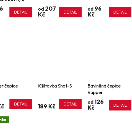
m profilem
6
207
96
od
od
DETAIL
DETAIL
DETAIL
Kč
Kč
r čepice
Kšiltovka Shot-S
Bavlněná čepice
Rapper
126
od
DETAIL
DETAIL
Kč
189 Kč
DETAIL
Kč
nka