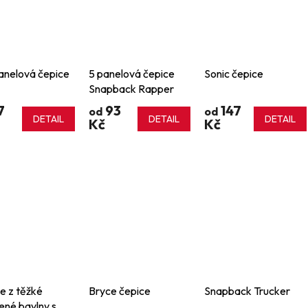
anelová čepice
5 panelová čepice
Sonic čepice
Snapback Rapper
7
93
147
od
od
DETAIL
DETAIL
DETAIL
Kč
Kč
e z těžké
Bryce čepice
Snapback Trucker
ené bavlny s