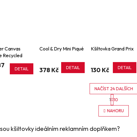
er Canvas
Cool & Dry Mini Piqué
Kšiltovka Grand Prix
e Recycled
87
DETAIL
DETAIL
DETAIL
378 Kč
130 Kč
NAČÍST 24 DALŠÍCH
S
1
10
t
O
r
v
NAHORU
á
l
n
á
k
d
o
jsou kšiltovky ideálním reklamním doplňkem?
a
v