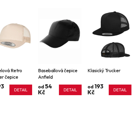
lová Retro
Baseballová čepice
Klasický Trucker
er čepice
Anfield
93
54
193
od
od
DETAIL
DETAIL
DETAIL
Kč
Kč