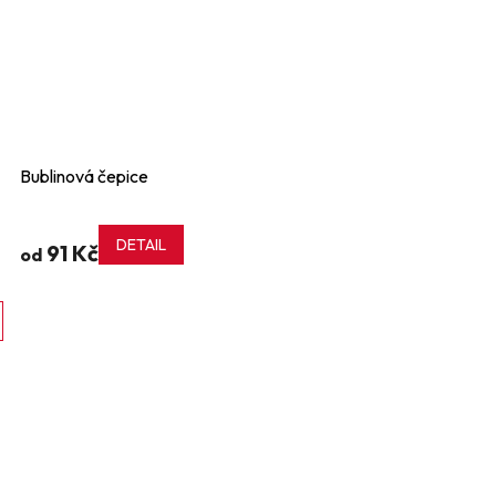
Bublinová čepice
DETAIL
91 Kč
od