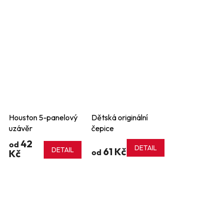
Houston 5-panelový
Dětská originální
uzávěr
čepice
42
od
DETAIL
DETAIL
61 Kč
Kč
od