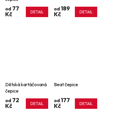
77
189
od
od
DETAIL
DETAIL
Kč
Kč
Dětská kartáčovaná
Beat čepice
čepice
72
177
od
od
DETAIL
DETAIL
Kč
Kč