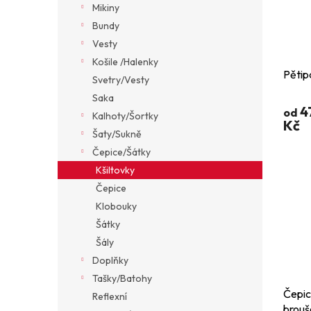
Mikiny
Bundy
Vesty
Košile /Halenky
Pětip
Svetry/Vesty
Saka
4
od
Kalhoty/Šortky
Kč
Šaty/Sukně
Čepice/Šátky
Kšiltovky
Čepice
Klobouky
Šátky
Šály
Doplňky
Tašky/Batohy
Čepic
Reflexní
brouš