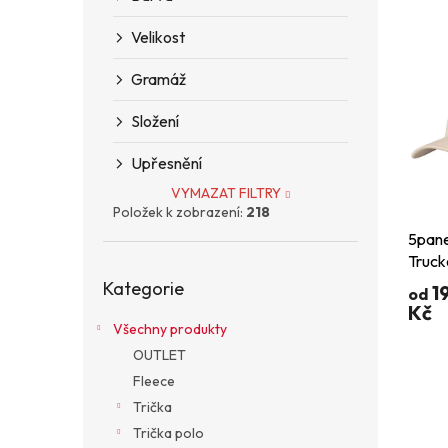
n
e
V
e
n
Velikost
ý
l
í
p
p
Gramáž
i
r
s
o
Složení
p
d
r
u
Upřesnění
o
k
VYMAZAT FILTRY
d
t
Položek k zobrazení:
218
u
ů
5pane
k
Truck
t
Přeskočit
Kategorie
ů
kategorie
1
od
Kč
Všechny produkty
OUTLET
Fleece
Trička
Trička polo