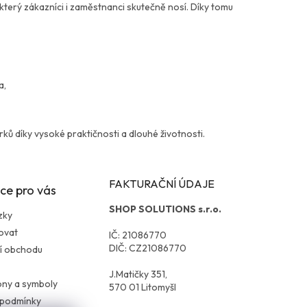
erý zákazníci i zaměstnanci skutečně nosí. Díky tomu
a,
rků díky vysoké praktičnosti a dlouhé životnosti.
FAKTURAČNÍ ÚDAJE
ce pro vás
SHOP SOLUTIONS s.r.o.
zky
ovat
IČ: 21086770
DIČ: CZ21086770
í obchodu
J.Matičky 351,
kony a symboly
570 01 Litomyšl
 podmínky