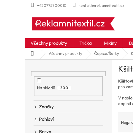
Přejít
+420775700010
kontakt@reklamnitextil.cz
na
obsah
Všechny produkty
Trička
Mikiny
B
Domů
Všechny produkty
Čepice/Šátky
K
P
Kšil
o
s
Kšiltov
t
pro zam
r
Na skladě
200
a
V nabídc
n
doplnit 
Značky
n
í
Ř
Pohlaví
p
a
Nejpr
a
z
Barva