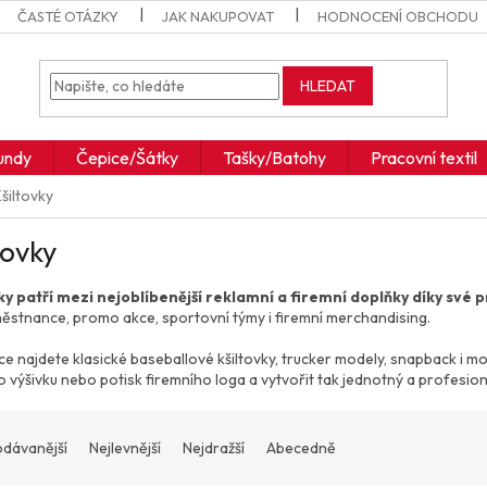
ČASTÉ OTÁZKY
JAK NAKUPOVAT
HODNOCENÍ OBCHODU
HLEDAT
undy
Čepice/Šátky
Tašky/Batohy
Pracovní textil
šiltovky
tovky
ky patří mezi nejoblíbenější reklamní a firemní doplňky díky své 
ěstnance, promo akce, sportovní týmy i firemní merchandising.
e najdete klasické baseballové kšiltovky, trucker modely, snapback i mod
o výšivku nebo potisk firemního loga a vytvořit tak jednotný a profesion
odávanější
Nejlevnější
Nejdražší
Abecedně