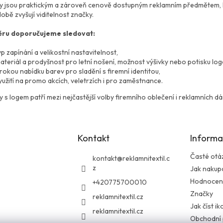
c
á
ky jsou praktickým a zároveň cenově dostupným reklamním předmětem, kt
í
n
obě zvyšují viditelnost značky.
p
í
r
běru doporučujeme sledovat:
v
k
yp zapínání a velikostní nastavitelnost,
y
ateriál a prodyšnost pro letní nošení, možnost výšivky nebo potisku log
v
irokou nabídku barev pro sladění s firemní identitou,
ý
yužití na promo akcích, veletrzích i pro zaměstnance.
p
i
y s logem patří mezi nejčastější volby firemního oblečení i reklamních dá
s
u
Kontakt
Informa
Časté otá
kontakt
@
reklamnitextil.c
z
Jak nakup
Hodnocen
+420775700010
Značky
reklamnitextil.cz
Jak číst i
reklamnitextil.cz
Obchodní