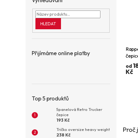
Vyhledávání
HLEDAT
Rapp
Přijímáme online platby
čepic
1
od
Kč
Top 5 produktů
5panelová Retro Trucker
čepice
193 Kč
Proč 
Tričko oversize heavy weight
238 Kč