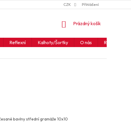
ZNAČKY
JAK ČÍST IKONY A SYMBOLY
CZK
Přihlášení
OBCHODNÍ PODM
NÁKUPNÍ
Prázdný košík
KOŠÍK
Reflexní
Kalhoty/Šortky
O nás
Realizace
česané bavlny střední gramáže 10x10