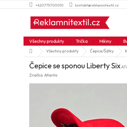
Přejít
+420775700010
kontakt@reklamnitextil.cz
na
obsah
Všechny produkty
Trička
Mikiny
B
Domů
Všechny produkty
Čepice/Šátky
K
Čepice se sponou Liberty Six
AT
Značka:
Atlantis