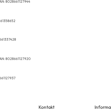
AN:
8028661127944
61358652
661337428
AN:
8028661127920
661127937
Kontakt
Informa