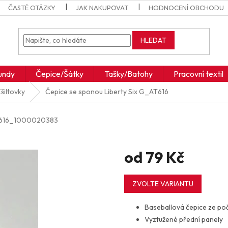
ČASTÉ OTÁZKY
JAK NAKUPOVAT
HODNOCENÍ OBCHODU
HLEDAT
undy
Čepice/Šátky
Tašky/Batohy
Pracovní textil
šiltovky
Čepice se sponou Liberty Six
G_AT616
616_1000020383
od
79 Kč
Měrná
cena:
ZVOLTE VARIANTU
Baseballová čepice ze po
Vyztužené přední panely