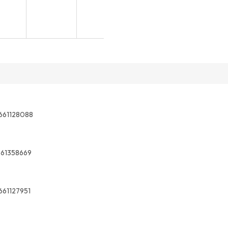
661128088
61358669
661127951