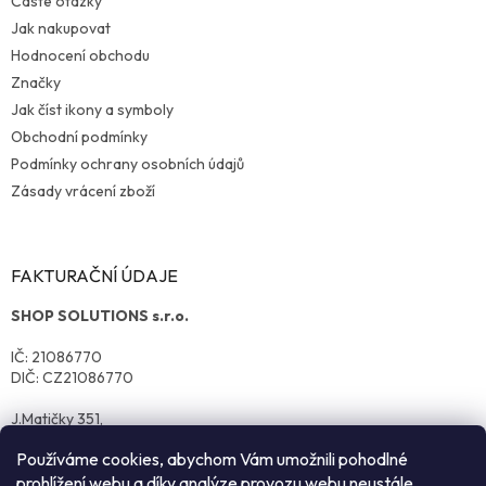
Časté otázky
Jak nakupovat
Hodnocení obchodu
Značky
Jak číst ikony a symboly
Obchodní podmínky
Podmínky ochrany osobních údajů
Zásady vrácení zboží
FAKTURAČNÍ ÚDAJE
SHOP SOLUTIONS s.r.o.
IČ: 21086770
DIČ: CZ21086770
J.Matičky 351,
570 01 Litomyšl
Používáme cookies, abychom Vám umožnili pohodlné
prohlížení webu a díky analýze provozu webu neustále