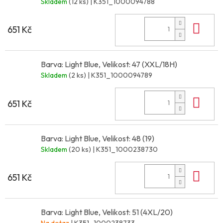
Skladem
(12 ks)
| K351_1000094788
Do 
651 Kč
Barva: Light Blue, Velikost: 47 (XXL/18H)
Skladem
(2 ks)
| K351_1000094789
Do 
651 Kč
Barva: Light Blue, Velikost: 48 (19)
Skladem
(20 ks)
| K351_1000238730
Do 
651 Kč
Barva: Light Blue, Velikost: 51 (4XL/20)
Na dotaz
| K351_1000238733