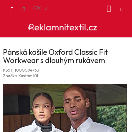
Přejít
NÁKUP
na
CZK
obsah
KOŠÍK
Pánská košile Oxford Classic Fit
Workwear s dlouhým rukávem
K351_1000094763
Značka:
Kustom Kit