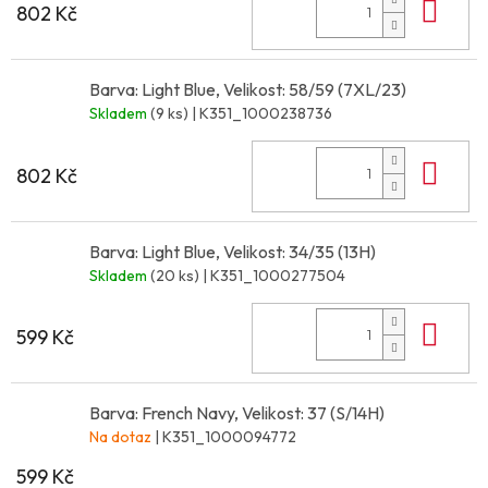
Do 
802 Kč
Barva: Light Blue, Velikost: 58/59 (7XL/23)
Skladem
(9 ks)
| K351_1000238736
Do 
802 Kč
Barva: Light Blue, Velikost: 34/35 (13H)
Skladem
(20 ks)
| K351_1000277504
Do 
599 Kč
Barva: French Navy, Velikost: 37 (S/14H)
Na dotaz
| K351_1000094772
599 Kč