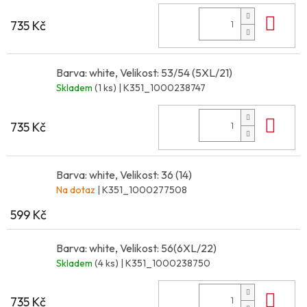
Do 
735 Kč
Barva: white, Velikost: 53/54 (5XL/21)
Skladem
(1 ks)
| K351_1000238747
Do 
735 Kč
Barva: white, Velikost: 36 (14)
Na dotaz
| K351_1000277508
599 Kč
Barva: white, Velikost: 56(6XL/22)
Skladem
(4 ks)
| K351_1000238750
Do 
735 Kč