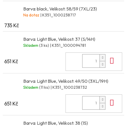
Barva: black, Velikost: 58/59 (7XL/23)
Na dotaz
| K351_1000238717
735 Kč
Barva: Light Blue, Velikost: 37 (S/14H)
Skladem
(3 ks)
| K351_1000094781
Do 
651 Kč
Barva: Light Blue, Velikost: 49/50 (3XL/19H)
Skladem
(11 ks)
| K351_1000238732
Do 
651 Kč
Barva: Light Blue, Velikost: 38 (15)