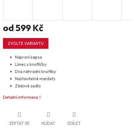
od
599 Kč
Měrná
cena:
ZVOLTE VARIANTU
Náprsní kapsa
Límec s knoflíčky
Dva náhradní knoflíky
Nastavitelné manžety
Zádové sedlo
Detailní informace
ZEPTAT SE
HLÍDAT
SDÍLET