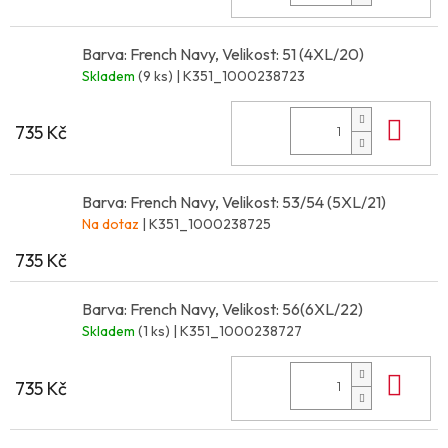
Barva: French Navy, Velikost: 51 (4XL/20)
Skladem
(9 ks)
| K351_1000238723
Do 
735 Kč
Barva: French Navy, Velikost: 53/54 (5XL/21)
Na dotaz
| K351_1000238725
735 Kč
Barva: French Navy, Velikost: 56(6XL/22)
Skladem
(1 ks)
| K351_1000238727
Do 
735 Kč