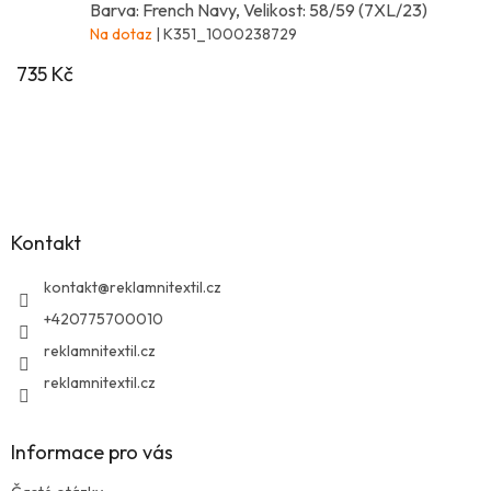
Barva: French Navy, Velikost: 58/59 (7XL/23)
Na dotaz
| K351_1000238729
735 Kč
Z
á
p
a
Kontakt
t
í
kontakt
@
reklamnitextil.cz
+420775700010
reklamnitextil.cz
reklamnitextil.cz
Informace pro vás