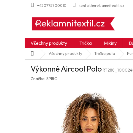
Přejít
+420775700010
kontakt@reklamnitextil.cz
na
obsah
Všechny produkty
Trička
Mikiny
B
Domů
Všechny produkty
Trička polo
Fun
Výkonné Aircool Polo
RT288_100024
Značka:
SPIRO