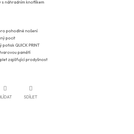
y s náhradním knoflíkem
pro pohodlné nošení
mný pocit
lý potisk QUICK PRINT
í tvarovou pamětí
let zajišťující prodyšnost
HLÍDAT
SDÍLET