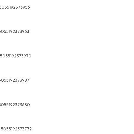
5055192373956
5055192373963
5055192373970
5055192373987
5055192373680
5055192373772