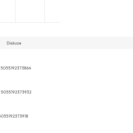
Diskuze
5055192373864
5055192373932
5055192373918