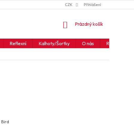
ZNAČKY
JAK ČÍST IKONY A SYMBOLY
CZK
Přihlášení
OBCHODNÍ PODM
NÁKUPNÍ
Prázdný košík
KOŠÍK
Reflexní
Kalhoty/Šortky
O nás
Realizace
 Bird