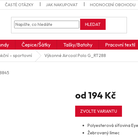
ČASTÉ OTÁZKY
JAK NAKUPOVAT
HODNOCENÍ OBCHODU
HLEDAT
undy
Čepice/Šátky
Tašky/Batohy
Pracovní textil
kční – sportovní
Výkonné Aircool Polo
G_RT288
8845
od
194 Kč
Měrná
cena:
ZVOLTE VARIANTU
Polyesterová síťovina Eye
Žebrovaný límec