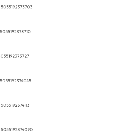
5055192373703
5055192373710
5055192373727
5055192374045
5055192374113
5055192374090