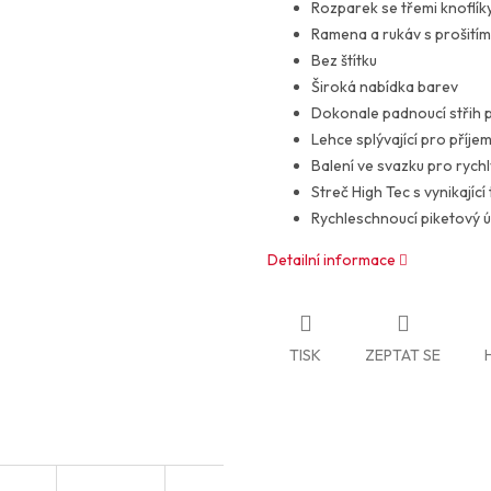
Rozparek se třemi knoflík
Ramena a rukáv s prošitím
Bez štítku
Široká nabídka barev
Dokonale padnoucí střih 
Lehce splývající pro příje
Balení ve svazku pro rych
Streč High Tec s vynikajíc
Rychleschnoucí piketový úp
Detailní informace
TISK
ZEPTAT SE