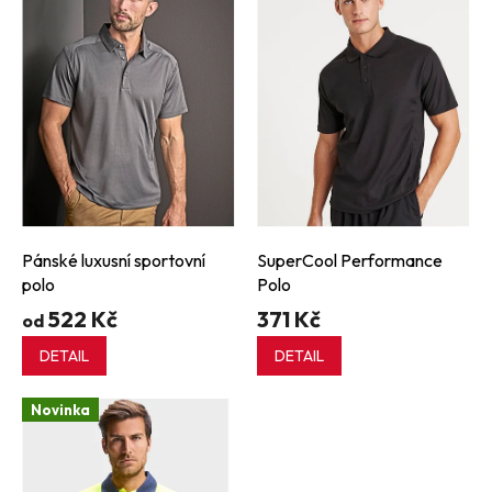
p
i
s
p
r
o
d
u
k
t
ů
Pánské luxusní sportovní
SuperCool Performance
polo
Polo
522 Kč
371 Kč
od
DETAIL
DETAIL
Novinka