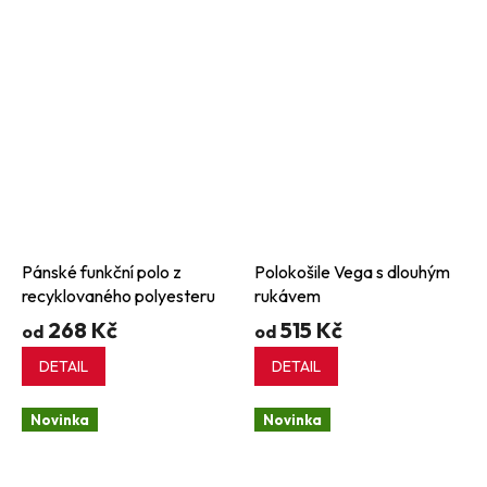
Pánské funkční polo z
Polokošile Vega s dlouhým
recyklovaného polyesteru
rukávem
268 Kč
515 Kč
od
od
DETAIL
DETAIL
Novinka
Novinka