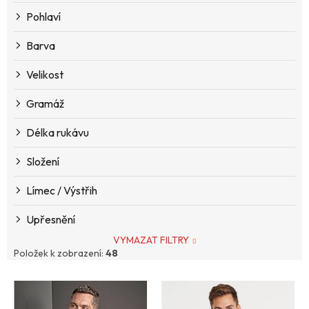
k
Pohlaví
t
ů
Barva
Velikost
Gramáž
Délka rukávu
Složení
Límec / Výstřih
Upřesnění
VYMAZAT FILTRY
Položek k zobrazení:
48
V
ý