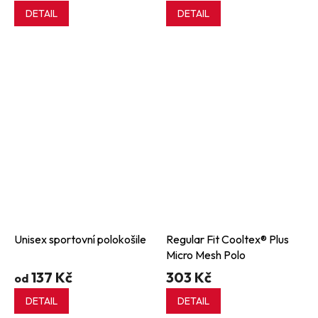
DETAIL
DETAIL
Unisex sportovní polokošile
Regular Fit Cooltex® Plus
Micro Mesh Polo
137 Kč
303 Kč
od
DETAIL
DETAIL