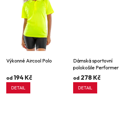
Výkonné Aircool Polo
Dámská sportovní
polokošile Performer
194 Kč
278 Kč
od
od
DETAIL
DETAIL