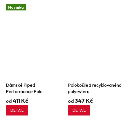
Novinka
Dámské Piped
Polokošile z recyklovaného
Performance Polo
polyesteru
411 Kč
347 Kč
od
od
DETAIL
DETAIL