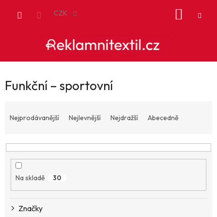
Přejít
NÁKUP
na
CZK
obsah
KOŠÍK
Funkční – sportovní
Ř
a
Nejprodávanější
Nejlevnější
Nejdražší
Abecedně
z
e
n
í
p
Na skladě
30
r
o
d
Značky
u