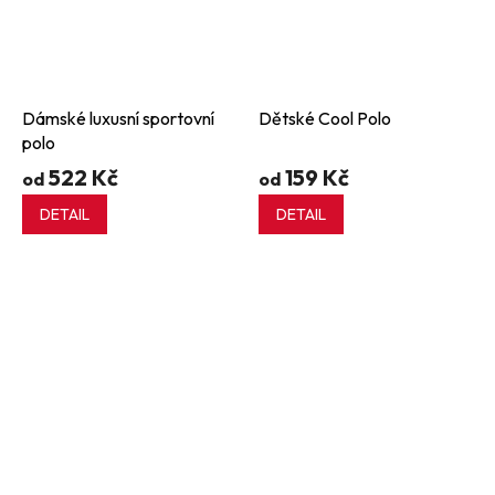
Dámské luxusní sportovní
Dětské Cool Polo
polo
522 Kč
159 Kč
od
od
DETAIL
DETAIL