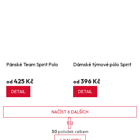
Pánské Team Spirit Polo
Dámské týmové pólo Spirit
425 Kč
396 Kč
od
od
DETAIL
DETAIL
NAČÍST 6 DALŠÍCH
S
1
2
t
O
r
30
položek celkem
v
á