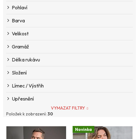
k
Pohlaví
t
ů
Barva
Velikost
Gramáž
Délka rukávu
Složení
Límec / Výstřih
Upřesnění
VYMAZAT FILTRY
Položek k zobrazení:
30
V
Novinka
ý