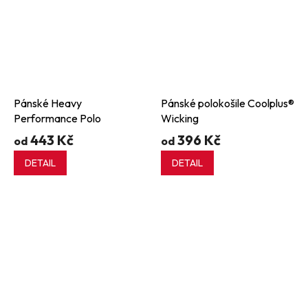
Pánské Heavy
Pánské polokošile Coolplus®
Performance Polo
Wicking
443 Kč
396 Kč
od
od
DETAIL
DETAIL