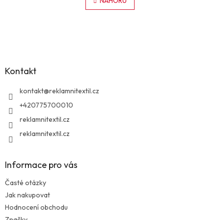
l
NAHORU
n
á
k
o
d
v
Z
a
á
c
á
n
í
p
í
p
a
r
Kontakt
t
v
í
k
kontakt
@
reklamnitextil.cz
y
v
+420775700010
ý
reklamnitextil.cz
p
i
reklamnitextil.cz
s
u
Informace pro vás
Časté otázky
Jak nakupovat
Hodnocení obchodu
Značky