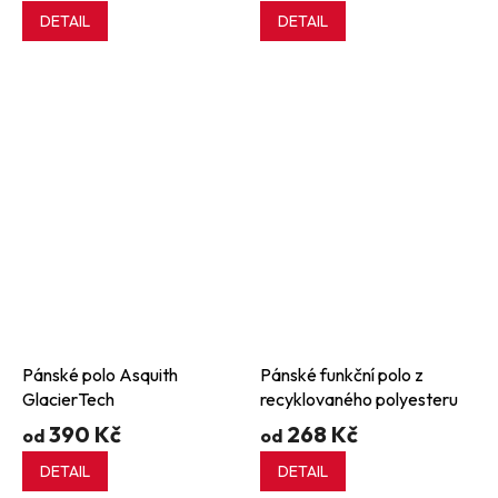
DETAIL
DETAIL
Pánské polo Asquith
Pánské funkční polo z
GlacierTech
recyklovaného polyesteru
390 Kč
268 Kč
od
od
DETAIL
DETAIL