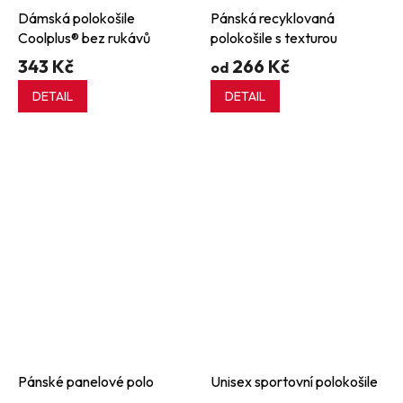
Dámská polokošile
Pánská recyklovaná
Coolplus® bez rukávů
polokošile s texturou
343 Kč
266 Kč
od
DETAIL
DETAIL
Pánské panelové polo
Unisex sportovní polokošile