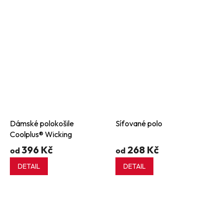
Dámské polokošile
Síťované polo
Coolplus® Wicking
396 Kč
268 Kč
od
od
DETAIL
DETAIL