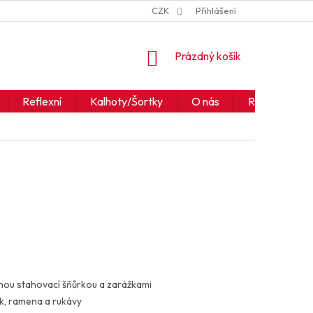
ZNAČKY
JAK ČÍST IKONY A SYMBOLY
CZK
Přihlášení
OBCHODNÍ PODM
NÁKUPNÍ
Prázdný košík
KOŠÍK
Reflexní
Kalhoty/Šortky
O nás
Realizace
lnou stahovací šňůrkou a zarážkami
ík, ramena a rukávy