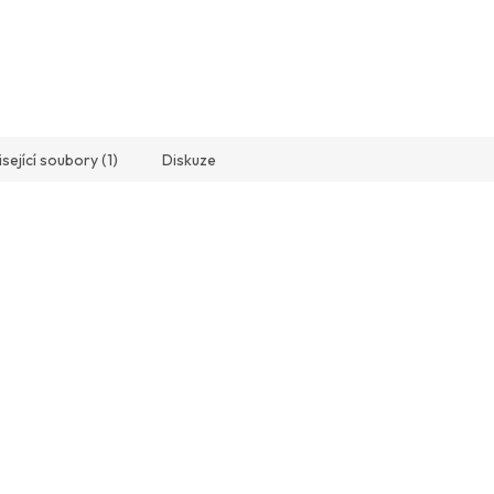
sející soubory (1)
Diskuze