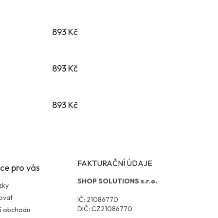
893 Kč
893 Kč
893 Kč
FAKTURAČNÍ ÚDAJE
ce pro vás
SHOP SOLUTIONS s.r.o.
zky
ovat
IČ: 21086770
DIČ: CZ21086770
í obchodu