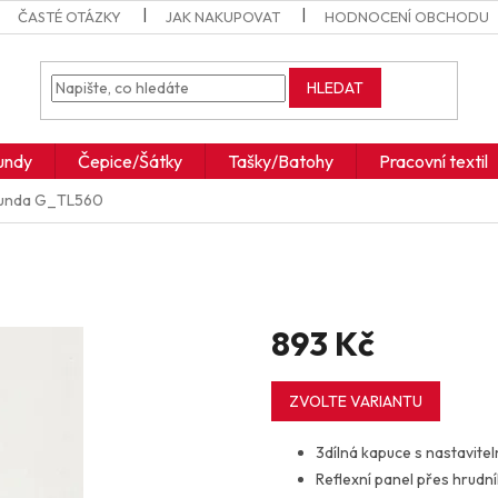
ČASTÉ OTÁZKY
JAK NAKUPOVAT
HODNOCENÍ OBCHODU
HLEDAT
undy
Čepice/Šátky
Tašky/Batohy
Pracovní textil
bunda
G_TL560
893 Kč
Měrná
cena:
ZVOLTE VARIANTU
3dílná kapuce s nastavite
Reflexní panel přes hrudn