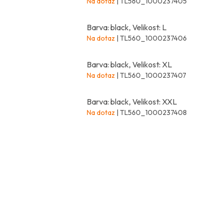
Na dotaz
| TL560_1000237405
Barva: black, Velikost: L
Na dotaz
| TL560_1000237406
Barva: black, Velikost: XL
Na dotaz
| TL560_1000237407
Barva: black, Velikost: XXL
Na dotaz
| TL560_1000237408
Z
á
p
a
t
í