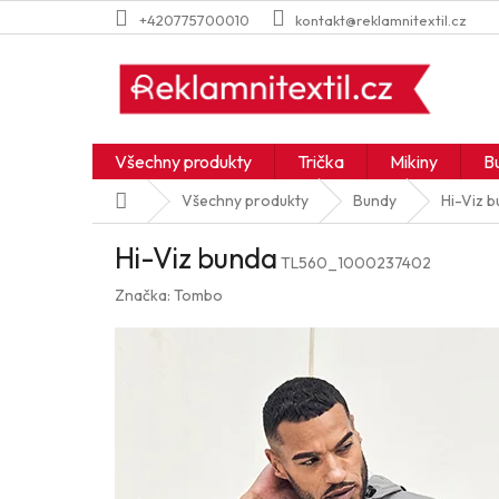
Přejít
+420775700010
kontakt@reklamnitextil.cz
na
obsah
Všechny produkty
Trička
Mikiny
B
Domů
Všechny produkty
Bundy
Hi-Viz 
Hi-Viz bunda
TL560_1000237402
Značka:
Tombo