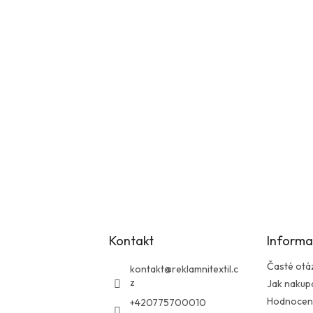
Kontakt
Informa
Časté otá
kontakt
@
reklamnitextil.c
z
Jak nakup
Hodnocen
+420775700010