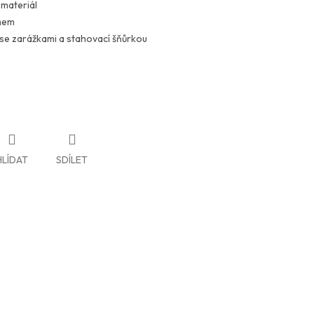
materiál
mem
 se zarážkami a stahovací šňůrkou
HLÍDAT
SDÍLET