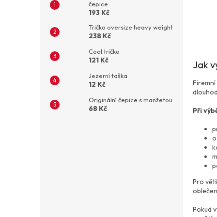
čepice
193 Kč
Tričko oversize heavy weight
238 Kč
Cool tričko
121 Kč
Jak v
Jezerní taška
Firemní
12 Kč
dlouhod
Originální čepice s manžetou
68 Kč
Při výb
p
o
k
m
p
Pro větš
oblečení
Pokud v