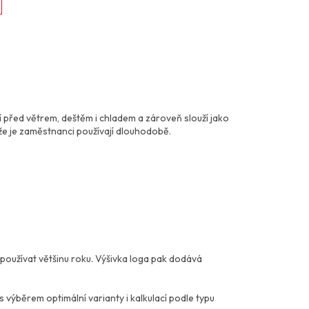
í před větrem, deštěm i chladem a zároveň slouží jako
že je zaměstnanci používají dlouhodobě.
e používat většinu roku. Výšivka loga pak dodává
výběrem optimální varianty i kalkulací podle typu