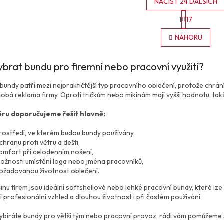
NAČÍST 24 DALŠÍCH
S
1
17
t
O
r
v
NAHORU
á
l
n
á
k
d
o
ybrat bundu pro firemní nebo pracovní využití?
a
v
c
á
 bundy patří mezi nejpraktičtější typ pracovního oblečení, protože chrán
í
n
obá reklama firmy. Oproti tričkům nebo mikinám mají vyšší hodnotu, tak
p
í
r
ěru doporučujeme řešit hlavně:
v
k
rostředí, ve kterém budou bundy používány,
y
chranu proti větru a dešti,
v
omfort při celodenním nošení,
ý
ožnosti umístění loga nebo jména pracovníků,
p
ožadovanou životnost oblečení.
i
s
inu firem jsou ideální softshellové nebo lehké pracovní bundy, které lz
u
 profesionální vzhled a dlouhou životnost i při častém používání.
ybíráte bundy pro větší tým nebo pracovní provoz, rádi vám pomůžeme s 