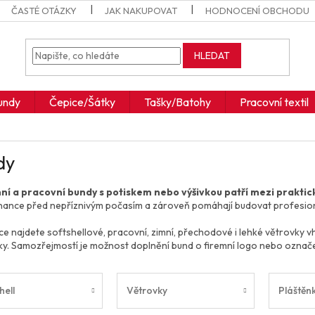
ČASTÉ OTÁZKY
JAK NAKUPOVAT
HODNOCENÍ OBCHODU
HLEDAT
undy
Čepice/Šátky
Tašky/Batohy
Pracovní textil
dy
í a pracovní bundy s potiskem nebo výšivkou patří mezi praktické
ance před nepříznivým počasím a zároveň pomáhají budovat profesionální
ce najdete softshellové, pracovní, zimní, přechodové i lehké větrovky 
y. Samozřejmostí je možnost doplnění bund o firemní logo nebo označ
hell
Větrovky
Pláštěn