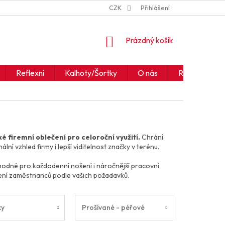
ZNAČKY
JAK ČÍST IKONY A SYMBOLY
CZK
Přihlášení
OBCHODNÍ PODM
NÁKUPNÍ
Prázdný košík
KOŠÍK
Reflexní
Kalhoty/Šortky
O nás
Realizace
 firemní oblečení pro celoroční využití.
Chrání
 vzhled firmy i lepší viditelnost značky v terénu.
vhodné pro každodenní nošení i náročnější pracovní
ení zaměstnanců podle vašich požadavků.
ky
Prošívané - péřové