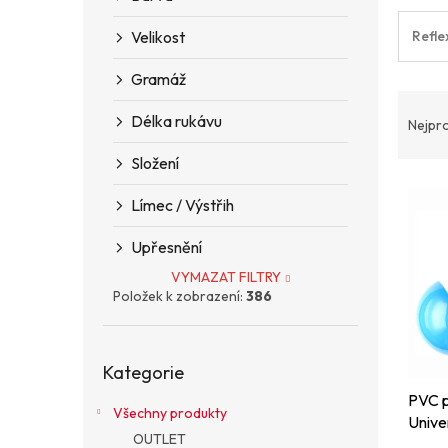
n
e
Velikost
Refle
l
Gramáž
Ř
a
Délka rukávu
Nejpr
z
Složení
e
V
n
Límec / Výstřih
ý
í
p
p
Upřesnění
i
r
s
o
VYMAZAT FILTRY
p
d
Položek k zobrazení:
386
r
u
o
k
Přeskočit
d
t
Kategorie
kategorie
u
ů
PVC 
k
Všechny produkty
Univ
t
OUTLET