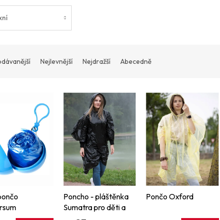
xní
odávanější
Nejlevnější
Nejdražší
Abecedně
pončo
Poncho - pláštěnka
Pončo Oxford
ersum
Sumatra pro děti a
dospělé