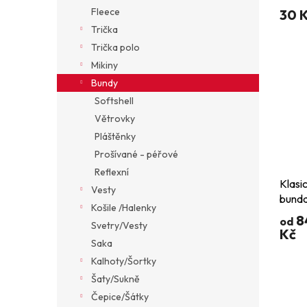
ů
Fleece
30 
Trička
Trička polo
Mikiny
Bundy
Softshell
Větrovky
Pláštěnky
Prošívané - péřové
Reflexní
Klasi
Vesty
bund
Košile /Halenky
8
od
Svetry/Vesty
Kč
Saka
Kalhoty/Šortky
Šaty/Sukně
Čepice/Šátky