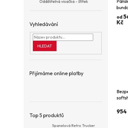
Pánsk
Oddělitelná visačka - štítek
bunda
5
od
Kč
Vyhledávání
HLEDAT
Přijímáme online platby
Bezpe
softs
potis
954
Top 5 produktů
5panelová Retro Trucker