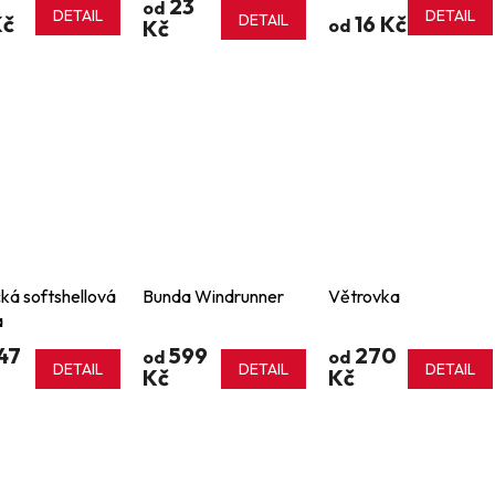
23
od
DETAIL
DETAIL
Kč
DETAIL
16 Kč
Kč
od
cká softshellová
Bunda Windrunner
Větrovka
a
47
599
270
od
od
DETAIL
DETAIL
DETAIL
Kč
Kč