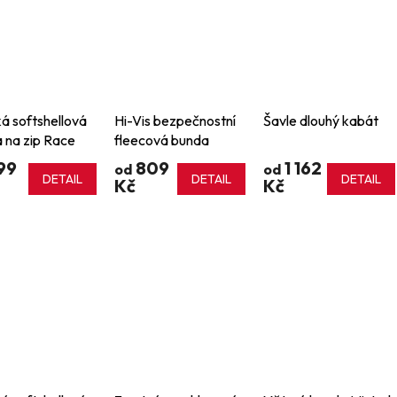
á softshellová
Hi-Vis bezpečnostní
Šavle dlouhý kabát
 na zip Race
fleecová bunda
Bergen
99
809
1 162
od
od
DETAIL
DETAIL
DETAIL
Kč
Kč