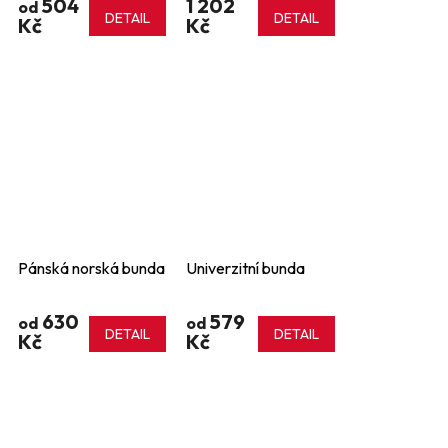
504
1 202
od
DETAIL
DETAIL
Kč
Kč
Pánská norská bunda
Univerzitní bunda
630
579
od
od
DETAIL
DETAIL
Kč
Kč