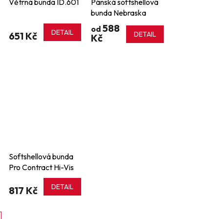
Větrná bunda ID.601
Pánská softshellová
bunda Nebraska
588
od
DETAIL
651 Kč
DETAIL
Kč
Softshellová bunda
Pro Contract Hi-Vis
Ablaze 2L
DETAIL
817 Kč