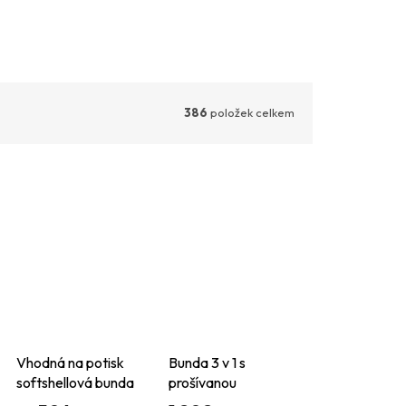
386
položek celkem
Vhodná na potisk
Bunda 3 v 1 s
softshellová bunda
prošívanou
Ablaze
bodywarmer