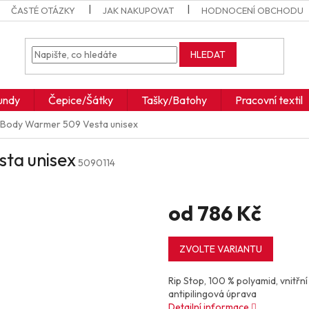
ČASTÉ OTÁZKY
JAK NAKUPOVAT
HODNOCENÍ OBCHODU
HLEDAT
undy
Čepice/Šátky
Tašky/Batohy
Pracovní textil
Body Warmer 509 Vesta unisex
ta unisex
5090114
od
786 Kč
Měrná
cena:
ZVOLTE VARIANTU
Rip Stop, 100 % polyamid, vnitřní
antipilingová úprava
Detailní informace