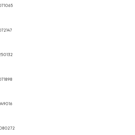
071065
072147
250132
071898
149016
9080272