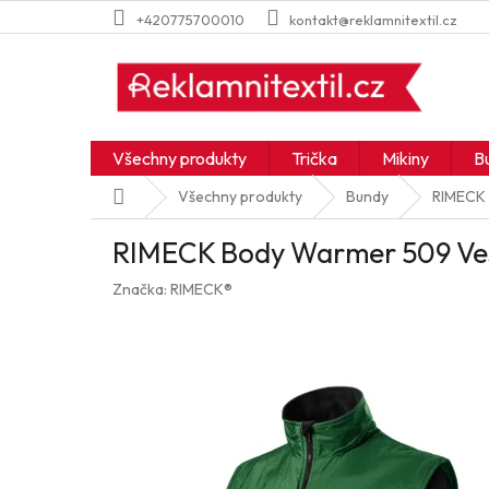
Přejít
+420775700010
kontakt@reklamnitextil.cz
na
obsah
Všechny produkty
Trička
Mikiny
B
Domů
Všechny produkty
Bundy
RIMECK 
RIMECK Body Warmer 509 Ves
Značka:
RIMECK®