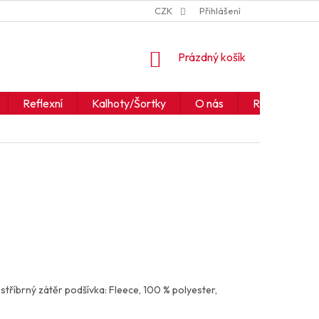
ZNAČKY
JAK ČÍST IKONY A SYMBOLY
CZK
Přihlášení
OBCHODNÍ PODM
NÁKUPNÍ
Prázdný košík
KOŠÍK
Reflexní
Kalhoty/Šortky
O nás
Realizace
 stříbrný zátěr podšívka: Fleece, 100 % polyester,