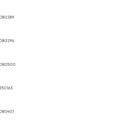
9080289
9080296
9080500
250163
080401