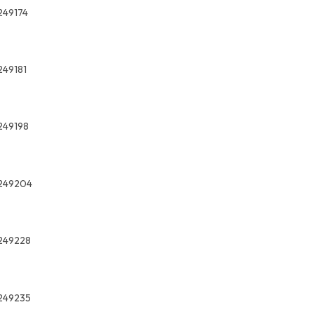
249174
249181
249198
249204
249228
249235