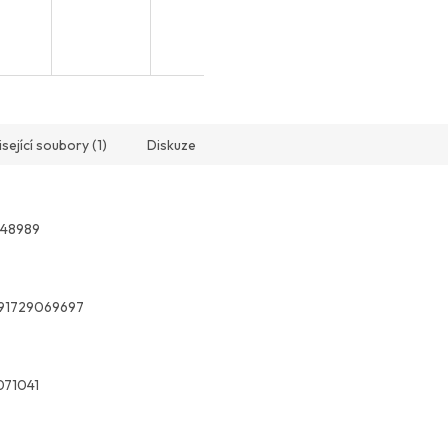
sející soubory (1)
Diskuze
148989
91729069697
071041