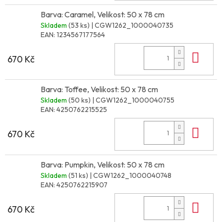
Barva: Caramel, Velikost: 50 x 78 cm
Skladem
(53 ks)
| CGW1262_1000040735
EAN:
1234567177564
Do 
670 Kč
Barva: Toffee, Velikost: 50 x 78 cm
Skladem
(50 ks)
| CGW1262_1000040755
EAN:
4250762215525
Do 
670 Kč
Barva: Pumpkin, Velikost: 50 x 78 cm
Skladem
(51 ks)
| CGW1262_1000040748
EAN:
4250762215907
Do 
670 Kč