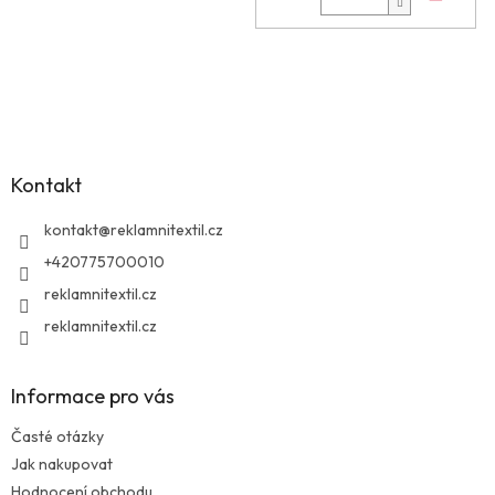
Z
á
p
a
Kontakt
t
í
kontakt
@
reklamnitextil.cz
+420775700010
reklamnitextil.cz
reklamnitextil.cz
Informace pro vás
Časté otázky
Jak nakupovat
Hodnocení obchodu