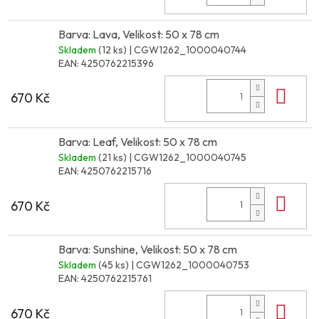
Barva: Lava, Velikost: 50 x 78 cm
Skladem
(12 ks)
| CGW1262_1000040744
EAN:
4250762215396
Do 
670 Kč
Barva: Leaf, Velikost: 50 x 78 cm
Skladem
(21 ks)
| CGW1262_1000040745
EAN:
4250762215716
Do 
670 Kč
Barva: Sunshine, Velikost: 50 x 78 cm
Skladem
(45 ks)
| CGW1262_1000040753
EAN:
4250762215761
Do 
670 Kč