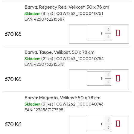
Barva: Regency Red, Velikost: 50 x 78 cm
Skladem
(31 ks)
| CGW1262_1000040751
EAN:
4250762215587
Do 
670 Kč
Barva: Taupe, Velikost: 50 x 78 cm
Skladem
(21 ks)
| CGW1262_1000040754
EAN:
4250762215518
Do 
670 Kč
Barva: Magenta, Velikost: 50 x 78 cm
Skladem
(31 ks)
| CGW1262_1000040746
EAN:
1234567177595
Do 
670 Kč