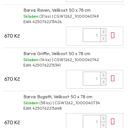
Barva: Raven, Velikost: 50 x 78 cm
Skladem
(31 ks)
| CGW1262_1000040749
EAN:
4250762215426
Do 
670 Kč
Barva: Griffin, Velikost: 50 x 78 cm
Skladem
(14 ks)
| CGW1262_1000040742
EAN:
4250762215341
Do 
670 Kč
Barva: Bugatti, Velikost: 50 x 78 cm
Skladem
(58 ks)
| CGW1262_1000040734
EAN:
4250762215648
Do 
670 Kč