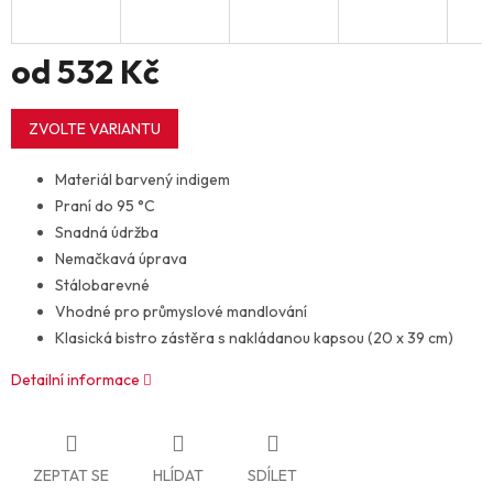
od
532 Kč
Měrná
cena:
ZVOLTE VARIANTU
Materiál barvený indigem
Praní do 95 °C
Snadná údržba
Nemačkavá úprava
Stálobarevné
Vhodné pro průmyslové mandlování
Klasická bistro zástěra s nakládanou kapsou (20 x 39 cm)
Detailní informace
ZEPTAT SE
HLÍDAT
SDÍLET