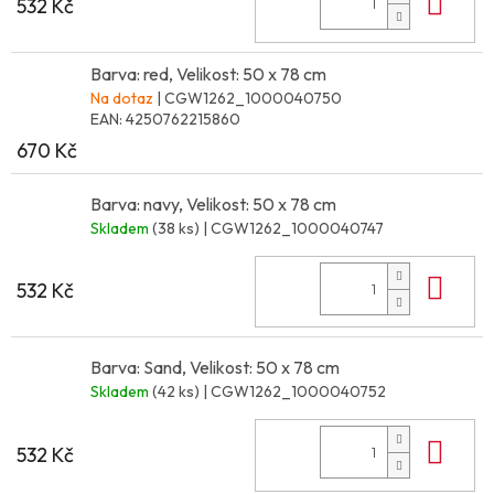
Do 
532 Kč
Barva: red, Velikost: 50 x 78 cm
Na dotaz
| CGW1262_1000040750
EAN:
4250762215860
670 Kč
Barva: navy, Velikost: 50 x 78 cm
Skladem
(38 ks)
| CGW1262_1000040747
Do 
532 Kč
Barva: Sand, Velikost: 50 x 78 cm
Skladem
(42 ks)
| CGW1262_1000040752
Do 
532 Kč