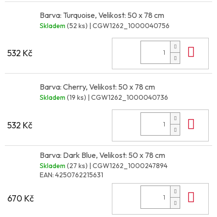
Barva: Turquoise, Velikost: 50 x 78 cm
Skladem
(52 ks)
| CGW1262_1000040756
Do 
532 Kč
Barva: Cherry, Velikost: 50 x 78 cm
Skladem
(19 ks)
| CGW1262_1000040736
Do 
532 Kč
Barva: Dark Blue, Velikost: 50 x 78 cm
Skladem
(27 ks)
| CGW1262_1000247894
EAN:
4250762215631
Do 
670 Kč