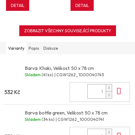
DETAIL
DETAIL
ZOBRAZIT VŠECHNY SOUVISEJÍCÍ PRODUKTY
Varianty
Popis
Diskuze
Barva: Khaki, Velikost: 50 x 78 cm
Skladem
(41 ks)
| CGW1262_1000040743
Do 
532 Kč
Barva: bottle green, Velikost: 50 x 78 cm
Skladem
(34 ks)
| CGW1262_1000040741