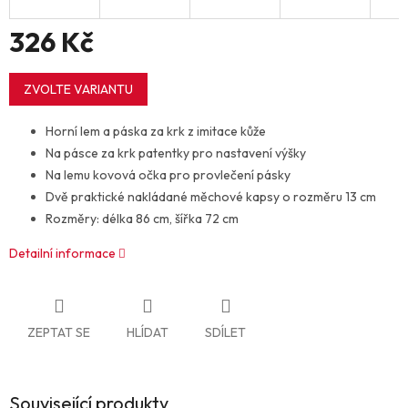
326 Kč
Měrná
cena:
ZVOLTE VARIANTU
Horní lem a páska za krk z imitace kůže
Na pásce za krk patentky pro nastavení výšky
Na lemu kovová očka pro provlečení pásky
Dvě praktické nakládané měchové kapsy o rozměru 13 cm
Rozměry: délka 86 cm, šířka 72 cm
Detailní informace
ZEPTAT SE
HLÍDAT
SDÍLET
Související produkty