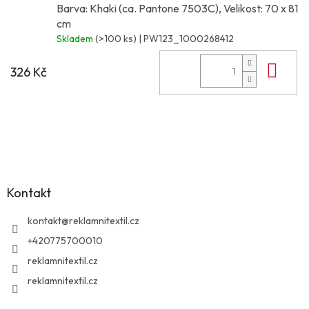
Barva: Khaki (ca. Pantone 7503C), Velikost: 70 x 81
cm
Skladem
(>100 ks)
| PW123_1000268412
Do 
326 Kč
Z
á
p
a
Kontakt
t
í
kontakt
@
reklamnitextil.cz
+420775700010
reklamnitextil.cz
reklamnitextil.cz