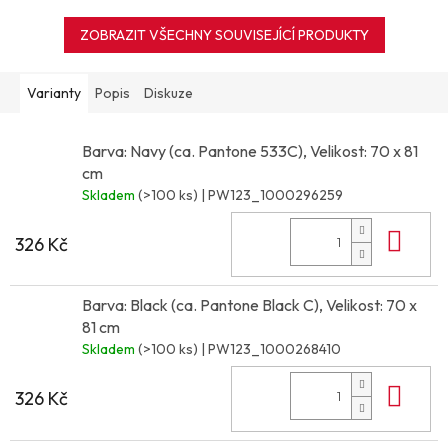
ZOBRAZIT VŠECHNY SOUVISEJÍCÍ PRODUKTY
Varianty
Popis
Diskuze
Barva: Navy (ca. Pantone 533C), Velikost: 70 x 81
cm
Skladem
(>100 ks)
| PW123_1000296259
Do 
326 Kč
Barva: Black (ca. Pantone Black C), Velikost: 70 x
81 cm
Skladem
(>100 ks)
| PW123_1000268410
Do 
326 Kč