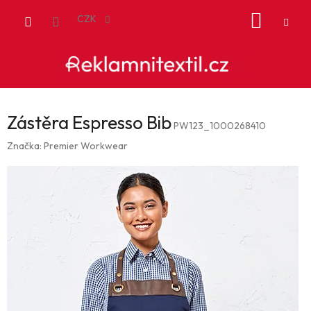
Přejít
NÁKUP
na
CZK
obsah
KOŠÍK
Zástěra Espresso Bib
PW123_1000268410
Značka:
Premier Workwear