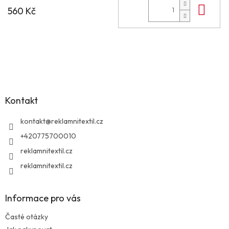
Do 
560 Kč
Z
á
p
a
Kontakt
t
í
kontakt
@
reklamnitextil.cz
+420775700010
reklamnitextil.cz
reklamnitextil.cz
Informace pro vás
Časté otázky