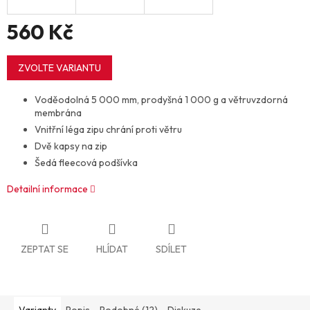
560 Kč
Měrná
cena:
ZVOLTE VARIANTU
Voděodolná 5 000 mm, prodyšná 1 000 g a větruvzdorná
membrána
Vnitřní léga zipu chrání proti větru
Dvě kapsy na zip
Šedá fleecová podšívka
Detailní informace
ZEPTAT SE
HLÍDAT
SDÍLET
Varianty
Popis
Podobné (12)
Diskuze