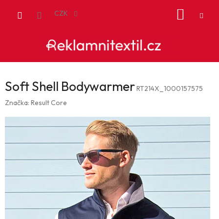
Přejít
NÁKUP
na
CZK
obsah
KOŠÍK
Soft Shell Bodywarmer
RT214X_1000157575
Značka:
Result Core