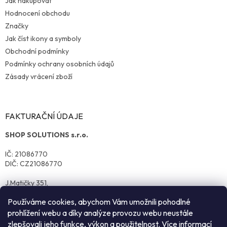
Jak nakupovat
Hodnocení obchodu
Značky
Jak číst ikony a symboly
Obchodní podmínky
Podmínky ochrany osobních údajů
Zásady vrácení zboží
FAKTURAČNÍ ÚDAJE
SHOP SOLUTIONS s.r.o.
IČ: 21086770
DIČ: CZ21086770
J.Matičky 351,
570 01 Litomyšl
Používáme cookies, abychom Vám umožnili pohodlné
prohlížení webu a díky analýze provozu webu neustále
zlepšovali jeho funkce, výkon a použitelnost. Více informací