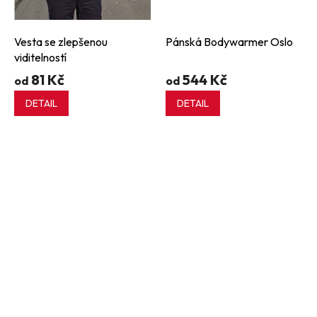
Vesta se zlepšenou
Pánská Bodywarmer Oslo
viditelností
81 Kč
544 Kč
od
od
DETAIL
DETAIL