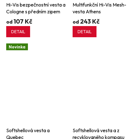
Hi-Vis bezpečnostní vesta a
Multifunkční Hi-Vis Mesh-
Cologne s předním zipem
vesta Athens
107 Kč
243 Kč
od
od
DETAIL
DETAIL
Novinka
Softshellová vesta a
Softshellová vesta a z
Quebec
recyklovaného kompasu