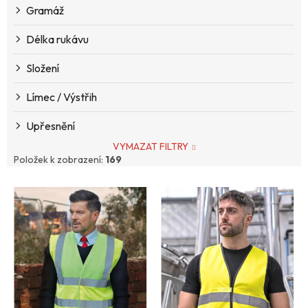
Gramáž
Délka rukávu
Složení
Límec / Výstřih
Upřesnění
VYMAZAT FILTRY
Položek k zobrazení:
169
V
ý
p
i
s
p
r
o
d