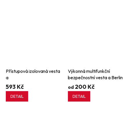
Přístupová izolovaná vesta
Výkonná multifunkční
a
bezpečnostní vesta a Berlin
593 Kč
200 Kč
od
DETAIL
DETAIL