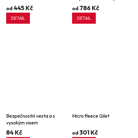
445 Kč
786 Kč
od
od
DETAIL
DETAIL
Bezpečnostní vesta a s
Micro fleece Gilet
vysokým visem
84 Kč
301 Kč
od