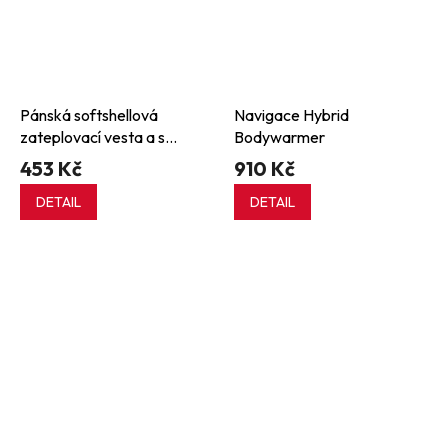
Pánská softshellová
Navigace Hybrid
zateplovací vesta a s
Bodywarmer
potiskovatelnou vnitřní částí
453 Kč
910 Kč
z recyklovaného fleecu
DETAIL
DETAIL