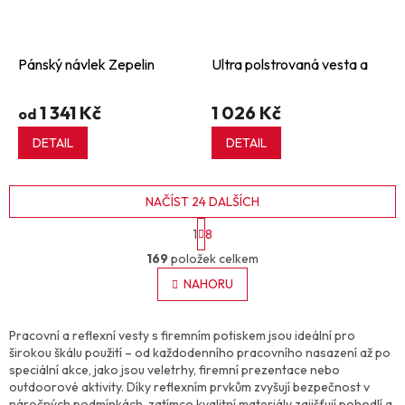
Pánský návlek Zepelin
Ultra polstrovaná vesta a
1 341 Kč
1 026 Kč
od
DETAIL
DETAIL
NAČÍST 24 DALŠÍCH
S
1
8
t
O
r
169
položek celkem
v
á
l
NAHORU
n
á
k
o
d
v
a
Pracovní a reflexní vesty s firemním potiskem jsou ideální pro
á
c
širokou škálu použití – od každodenního pracovního nasazení až po
n
í
speciální akce, jako jsou veletrhy, firemní prezentace nebo
í
p
outdoorové aktivity. Díky reflexním prvkům zvyšují bezpečnost v
náročných podmínkách, zatímco kvalitní materiály zajišťují pohodlí a