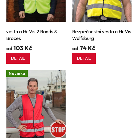
u
k
t
ů
vesta a Hi-Vis 2 Bands &
Bezpečnostní vesta a Hi-Vis
Braces
Wolfsburg
103 Kč
74 Kč
od
od
DETAIL
DETAIL
Novinka