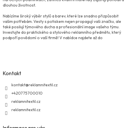
r
v
dlouhou životnost.
k
y
Nabízíme široký výběr stylů a barev, které lze snadno přizpůsobit
v
vašim potřebám. Vesty s potiskem nejen propagují vaši značku, ale
ý
také posilují týmového ducha a profesionální image vašeho týmu.
p
Investujte do praktického a stylového reklamního předmětu, který
i
podpoří povědomí o vaší firmě! V nabídce najdete až do
s
Z
u
á
p
a
Kontakt
t
í
kontakt
@
reklamnitextil.cz
+420775700010
reklamnitextil.cz
reklamnitextil.cz
Informace pro vás