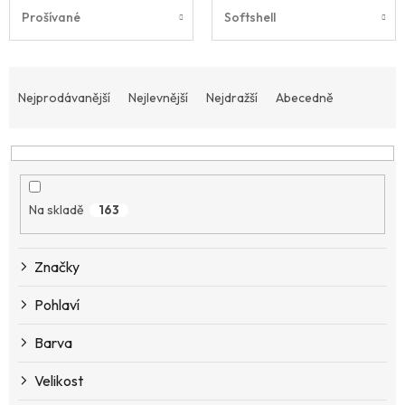
Prošívané
Softshell
Ř
a
Nejprodávanější
Nejlevnější
Nejdražší
Abecedně
z
e
n
í
p
Na skladě
163
r
o
d
Značky
u
k
Pohlaví
t
ů
Barva
Velikost