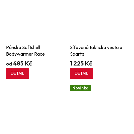
Pánská Softshell
Síťovaná taktická vesta a
Bodywarmer Race
Sparta
485 Kč
1 225 Kč
od
DETAIL
DETAIL
Novinka