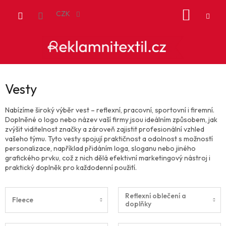
Přejít
NÁKUP
na
CZK
obsah
KOŠÍK
Vesty
Nabízíme široký výběr vest – reflexní, pracovní, sportovní i firemní.
Doplněné o logo nebo název vaší firmy jsou ideálním způsobem, jak
zvýšit viditelnost značky a zároveň zajistit profesionální vzhled
vašeho týmu. Tyto vesty spojují praktičnost a odolnost s možností
personalizace, například přidáním loga, sloganu nebo jiného
grafického prvku, což z nich dělá efektivní marketingový nástroj i
praktický doplněk pro každodenní použití.
Reflexní oblečení a
Fleece
doplňky