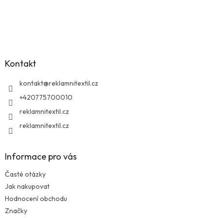
Z
á
p
a
Kontakt
t
í
kontakt
@
reklamnitextil.cz
+420775700010
reklamnitextil.cz
reklamnitextil.cz
Informace pro vás
Časté otázky
Jak nakupovat
Hodnocení obchodu
Značky