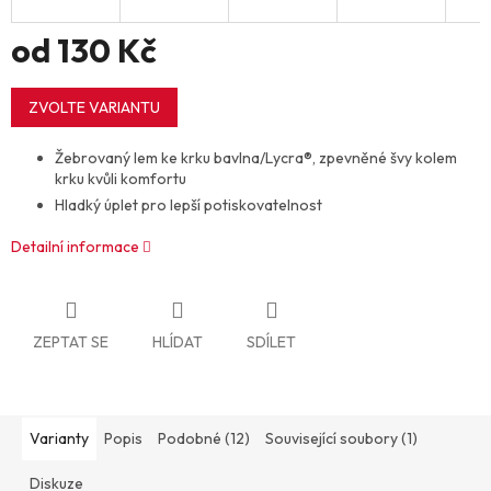
od
130 Kč
Měrná
cena:
ZVOLTE VARIANTU
Žebrovaný lem ke krku bavlna/Lycra®, zpevněné švy kolem
krku kvůli komfortu
Hladký úplet pro lepší potiskovatelnost
Detailní informace
ZEPTAT SE
HLÍDAT
SDÍLET
Varianty
Popis
Podobné (12)
Související soubory (1)
Diskuze