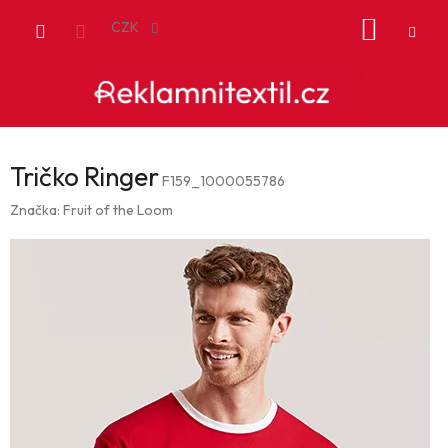
Přejít
NÁKUP
na
CZK
obsah
KOŠÍK
Tričko Ringer
F159_1000055786
Značka:
Fruit of the Loom