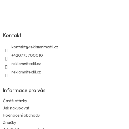
Z
á
p
a
Kontakt
t
í
kontakt
@
reklamnitextil.cz
+420775700010
reklamnitextil.cz
reklamnitextil.cz
Informace pro vás
Časté otázky
Jak nakupovat
Hodnocení obchodu
Značky