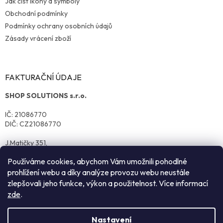
Jak číst ikony a symboly
Obchodní podmínky
Podmínky ochrany osobních údajů
Zásady vrácení zboží
FAKTURAČNÍ ÚDAJE
SHOP SOLUTIONS s.r.o.
IČ: 21086770
DIČ: CZ21086770
J.Matičky 351,
570 01 Litomyšl
Používáme cookies, abychom Vám umožnili pohodlné
prohlížení webu a díky analýze provozu webu neustále
zlepšovali jeho funkce, výkon a použitelnost. Více informací
zde
.
Nastavení
Vytvořil Shoptet