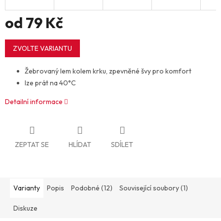
od
79 Kč
Měrná
cena:
ZVOLTE VARIANTU
Žebrovaný lem kolem krku, zpevněné švy pro komfort
lze prát na 40°C
Detailní informace
ZEPTAT SE
HLÍDAT
SDÍLET
Varianty
Popis
Podobné (12)
Související soubory (1)
Diskuze