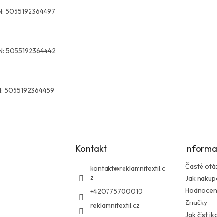
N:
5055192364497
N:
5055192364442
:
5055192364459
Kontakt
Informa
Časté otá
kontakt
@
reklamnitextil.c
z
Jak nakup
Hodnocen
+420775700010
Značky
reklamnitextil.cz
Jak číst i