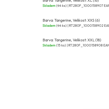
Barva: Tangerine, Velikost: XL (16)
Skladem
(44 ks)
| RT280F_1000158907
EA
Barva: Tangerine, Velikost: XXS (6)
Skladem
(44 ks)
| RT280F_1000158902
EA
Barva: Tangerine, Velikost: XXL (18)
Skladem
(15 ks)
| RT280F_1000158908
EAN
Z
á
p
a
t
í