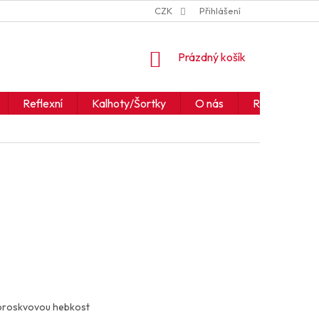
ZNAČKY
JAK ČÍST IKONY A SYMBOLY
CZK
Přihlášení
OBCHODNÍ PODM
NÁKUPNÍ
Prázdný košík
KOŠÍK
Reflexní
Kalhoty/Šortky
O nás
Realizace
broskvovou hebkost