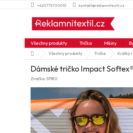
Přejít
+420775700010
kontakt@reklamnitextil.cz
na
obsah
Všechny produkty
Trička
Mikiny
B
Domů
Všechny produkty
Trička
Krátký 
Dámské tričko Impact Softex
Značka:
SPIRO