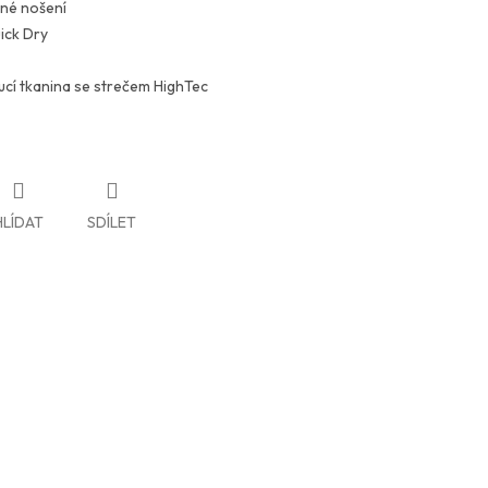
lné nošení
ick Dry
cí tkanina se strečem HighTec
HLÍDAT
SDÍLET