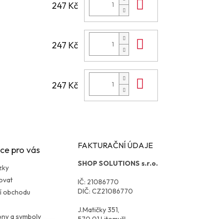
Do košíku
247 Kč
Do košíku
247 Kč
Do košíku
247 Kč
FAKTURAČNÍ ÚDAJE
ce pro vás
SHOP SOLUTIONS s.r.o.
zky
ovat
IČ: 21086770
DIČ: CZ21086770
í obchodu
J.Matičky 351,
kony a symboly