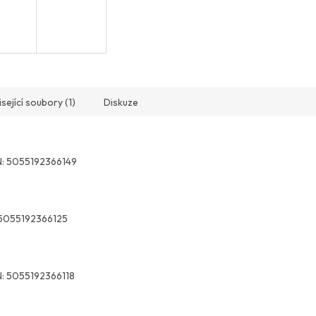
sející soubory (1)
Diskuze
:
5055192366149
5055192366125
:
5055192366118