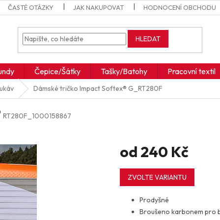
ČASTÉ OTÁZKY
JAK NAKUPOVAT
HODNOCENÍ OBCHODU
HLEDAT
undy
Čepice/Šátky
Tašky/Batohy
Pracovní textil
rukáv
Dámské tričko Impact Softex®
G_RT280F
®
RT280F_1000158867
od
240 Kč
Měrná
cena:
ZVOLTE VARIANTU
Prodyšné
Broušeno karbonem pro 