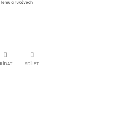
ím lemu a rukávech
HLÍDAT
SDÍLET