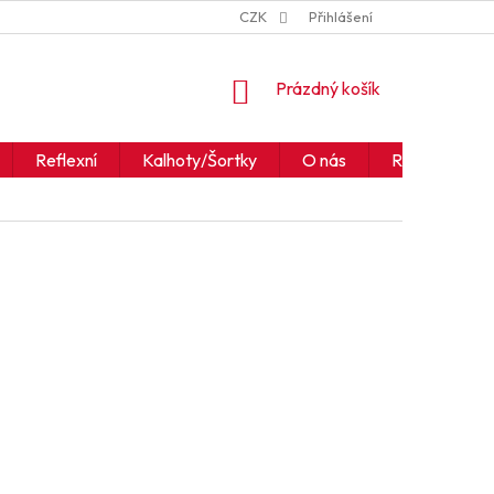
ZNAČKY
JAK ČÍST IKONY A SYMBOLY
CZK
Přihlášení
OBCHODNÍ PODM
NÁKUPNÍ
Prázdný košík
KOŠÍK
Reflexní
Kalhoty/Šortky
O nás
Realizace