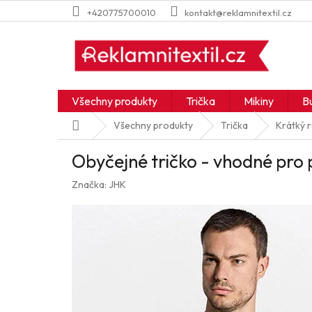
Přejít
+420775700010
kontakt@reklamnitextil.cz
na
obsah
Všechny produkty
Trička
Mikiny
B
Domů
Všechny produkty
Trička
Krátký 
Obyčejné tričko - vhodné pro 
Značka:
JHK