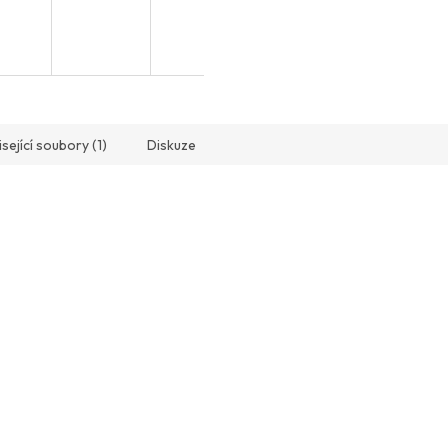
sející soubory (1)
Diskuze