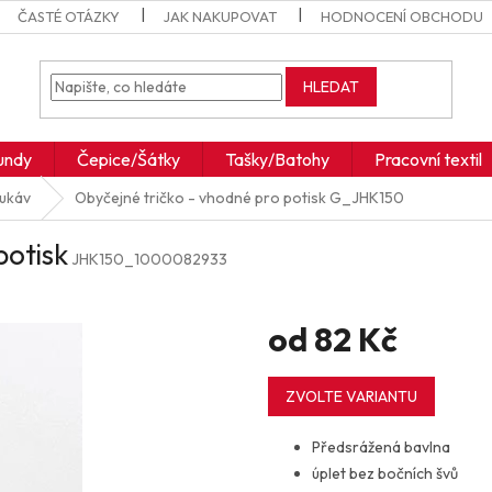
ČASTÉ OTÁZKY
JAK NAKUPOVAT
HODNOCENÍ OBCHODU
HLEDAT
undy
Čepice/Šátky
Tašky/Batohy
Pracovní textil
rukáv
Obyčejné tričko - vhodné pro potisk
G_JHK150
potisk
JHK150_1000082933
od
82 Kč
Měrná
cena:
ZVOLTE VARIANTU
Předsrážená bavlna
úplet bez bočních švů