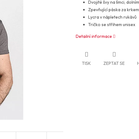
Dvojité švy na límci, doln
Zpevňující páska za krkem
Lycra v nápletech rukávů
Tričko se střihem unisex
Detailní informace
TISK
ZEPTAT SE