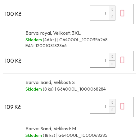
Do 
100 Kč
Barva: royal, Velikost: 3XL
Skladem
(46 ks)
| G64000L_1000354268
EAN:
1200103132366
Do 
100 Kč
Barva: Sand, Velikost: S
Skladem
(8 ks)
| G64000L_1000068284
Do 
109 Kč
Barva: Sand, Velikost: M
Skladem
(18 ks)
| G64000L_1000068285