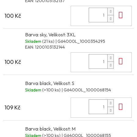
EAN:
1200103132137
Do 
100 Kč
Barva: sky, Velikost: 3XL
Skladem
(21 ks)
| G64000L_1000354295
EAN:
1200103132144
Do 
100 Kč
Barva: black, Velikost: S
Skladem
(>100 ks)
| G64000L_1000068154
Do 
109 Kč
Barva: black, Velikost: M
Skladem
(>100 ks)
| G64000L_1000068155