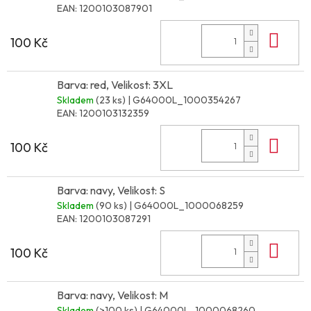
EAN:
1200103087901
Do 
100 Kč
Barva: red, Velikost: 3XL
Skladem
(23 ks)
| G64000L_1000354267
EAN:
1200103132359
Do 
100 Kč
Barva: navy, Velikost: S
Skladem
(90 ks)
| G64000L_1000068259
EAN:
1200103087291
Do 
100 Kč
Barva: navy, Velikost: M
Skladem
(>100 ks)
| G64000L_1000068260