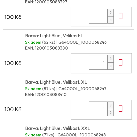
EAN:
1200103088397
Do 
100 Kč
Barva: Light Blue, Velikost: L
Skladem
(62 ks)
| G64000L_1000068246
EAN:
1200103088380
Do 
100 Kč
Barva: Light Blue, Velikost: XL
Skladem
(87 ks)
| G64000L_1000068247
EAN:
1200103088410
Do 
100 Kč
Barva: Light Blue, Velikost: XXL
Skladem
(71 ks)
| G64000L_1000068248