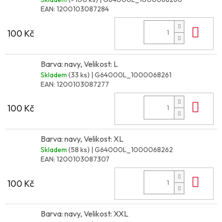
EAN:
1200103087284
Do 
100 Kč
Barva: navy, Velikost: L
Skladem
(33 ks)
| G64000L_1000068261
EAN:
1200103087277
Do 
100 Kč
Barva: navy, Velikost: XL
Skladem
(58 ks)
| G64000L_1000068262
EAN:
1200103087307
Do 
100 Kč
Barva: navy, Velikost: XXL