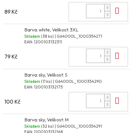
Do 
89 Kč
Barva: white, Velikost: 3XL
Skladem
(38 ks)
| G64000L_1000354271
EAN:
1200103132311
Do 
79 Kč
Barva: sky, Velikost: S
Skladem
(11 ks)
| G64000L_1000354290
EAN:
1200103132175
Do 
100 Kč
Barva: sky, Velikost: M
Skladem
(32 ks)
| G64000L_1000354291
EAN:
1200103132168