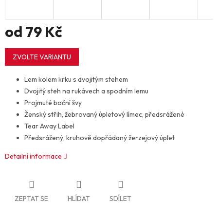
od
79 Kč
Měrná
cena:
ZVOLTE VARIANTU
Lem kolem krku s dvojitým stehem
Dvojitý steh na rukávech a spodním lemu
Projmuté boční švy
Ženský střih, žebrovaný úpletový límec, předsrážené
Tear Away Label
Předsrážený, kruhově dopřádaný žerzejový úplet
Detailní informace
ZEPTAT SE
HLÍDAT
SDÍLET