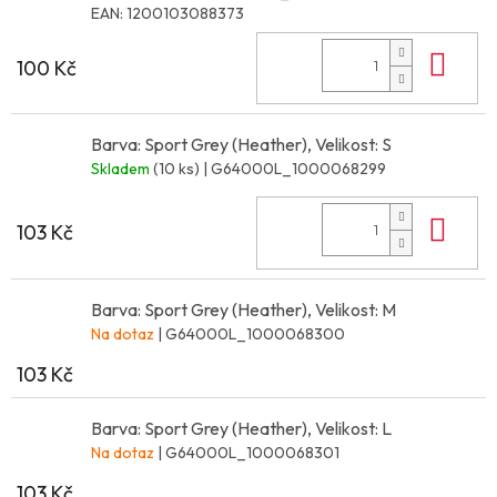
EAN:
1200103088373
Do 
100 Kč
Barva: Sport Grey (Heather), Velikost: S
Skladem
(10 ks)
| G64000L_1000068299
Do 
103 Kč
Barva: Sport Grey (Heather), Velikost: M
Na dotaz
| G64000L_1000068300
103 Kč
Barva: Sport Grey (Heather), Velikost: L
Na dotaz
| G64000L_1000068301
103 Kč