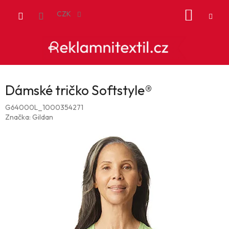
Přejít
NÁKUP
na
CZK
obsah
KOŠÍK
Dámské tričko Softstyle®
G64000L_1000354271
Značka:
Gildan