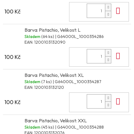
Do 
100 Kč
Barva: Pistachio, Velikost: L
Skladem
(64 ks)
| G64000L_1000354286
EAN:
1200103132090
Do 
100 Kč
Barva: Pistachio, Velikost: XL
Skladem
(7 ks)
| G64000L_1000354287
EAN:
1200103132120
Do 
100 Kč
Barva: Pistachio, Velikost: XXL
Skladem
(45 ks)
| G64000L_1000354288
EAN:
1200103132076