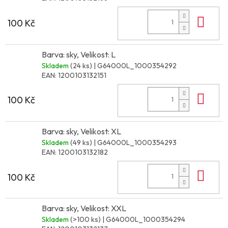
Do 
100 Kč
Barva: sky, Velikost: L
Skladem
(24 ks)
| G64000L_1000354292
EAN:
1200103132151
Do 
100 Kč
Barva: sky, Velikost: XL
Skladem
(49 ks)
| G64000L_1000354293
EAN:
1200103132182
Do 
100 Kč
Barva: sky, Velikost: XXL
Skladem
(>100 ks)
| G64000L_1000354294