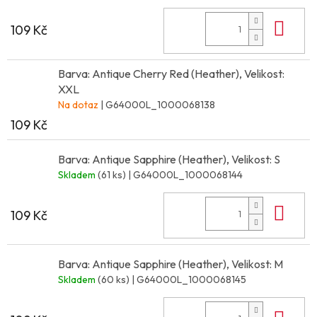
Do 
109 Kč
Barva: Antique Cherry Red (Heather), Velikost:
XXL
Na dotaz
| G64000L_1000068138
109 Kč
Barva: Antique Sapphire (Heather), Velikost: S
Skladem
(61 ks)
| G64000L_1000068144
Do 
109 Kč
Barva: Antique Sapphire (Heather), Velikost: M
Skladem
(60 ks)
| G64000L_1000068145