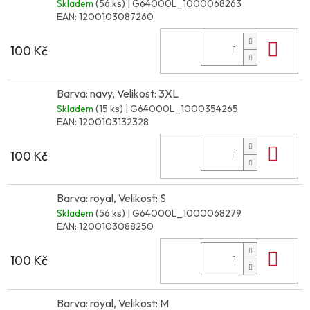
Skladem
(56 ks)
| G64000L_1000068263
EAN:
1200103087260
Do 
100 Kč
Barva: navy, Velikost: 3XL
Skladem
(15 ks)
| G64000L_1000354265
EAN:
1200103132328
Do 
100 Kč
Barva: royal, Velikost: S
Skladem
(56 ks)
| G64000L_1000068279
EAN:
1200103088250
Do 
100 Kč
Barva: royal, Velikost: M