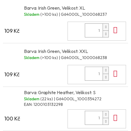
Barva: Irish Green, Velikost: XL
Skladem
(>100 ks)
| G64000L_1000068237
Do 
109 Kč
Barva: Irish Green, Velikost: XXL
Skladem
(>100 ks)
| G64000L_1000068238
Do 
109 Kč
Barva: Graphite Heather, Velikost: S
Skladem
(22 ks)
| G64000L_1000354272
EAN:
1200103132298
Do 
100 Kč