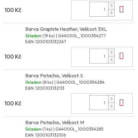
Do 
100 Kč
Barva: Graphite Heather, Velikost: 3XL
Skladem
(19 ks)
| G64000L_1000354277
EAN:
1200103132267
Do 
100 Kč
Barva: Pistachio, Velikost: S
Skladem
(8 ks)
| G64000L_1000354284
EAN:
1200103132113
Do 
100 Kč
Barva: Pistachio, Velikost: M
Skladem
(1 ks)
| G64000L_1000354285
EAN:
1200103132106