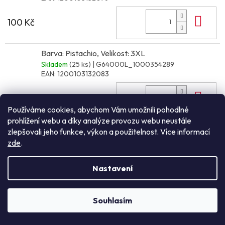
Do 
100 Kč
Barva: Pistachio, Velikost: 3XL
Skladem
(25 ks)
| G64000L_1000354289
EAN:
1200103132083
Do 
100 Kč
Používáme cookies, abychom Vám umožnili pohodlné
prohlížení webu a díky analýze provozu webu neustále
Barva: Dark Heather, Velikost: S
zlepšovali jeho funkce, výkon a použitelnost. Více informací
Skladem
(20 ks)
| G64000L_1000068194
zde
.
EAN:
1200103089547
Nastavení
Do 
100 Kč
Souhlasím
NEZÁVAZNÁ POPTÁVKA
Barva: Dark Heather, Velikost: M
Skladem
(51 ks)
| G64000L_1000068195