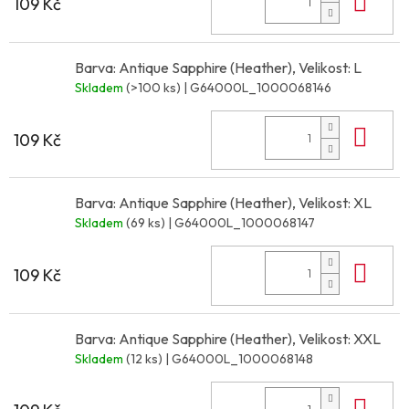
Do 
109 Kč
Barva: Antique Sapphire (Heather), Velikost: L
Skladem
(>100 ks)
| G64000L_1000068146
Do 
109 Kč
Barva: Antique Sapphire (Heather), Velikost: XL
Skladem
(69 ks)
| G64000L_1000068147
Do 
109 Kč
Barva: Antique Sapphire (Heather), Velikost: XXL
Skladem
(12 ks)
| G64000L_1000068148
Do 