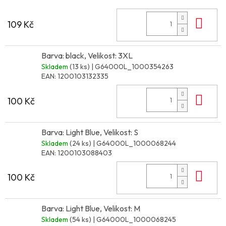
Do 
109 Kč
Barva: black, Velikost: 3XL
Skladem
(13 ks)
| G64000L_1000354263
EAN:
1200103132335
Do 
100 Kč
Barva: Light Blue, Velikost: S
Skladem
(24 ks)
| G64000L_1000068244
EAN:
1200103088403
Do 
100 Kč
Barva: Light Blue, Velikost: M
Skladem
(54 ks)
| G64000L_1000068245