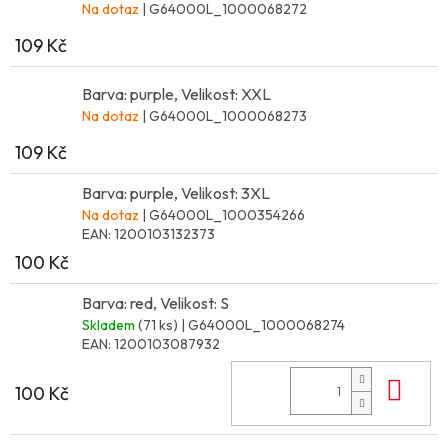
Na dotaz
| G64000L_1000068272
109 Kč
Barva: purple, Velikost: XXL
Na dotaz
| G64000L_1000068273
109 Kč
Barva: purple, Velikost: 3XL
Na dotaz
| G64000L_1000354266
EAN:
1200103132373
100 Kč
Barva: red, Velikost: S
Skladem
(71 ks)
| G64000L_1000068274
EAN:
1200103087932
Do 
100 Kč