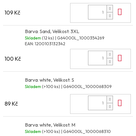
Do 
109 Kč
Barva: Sand, Velikost: 3XL
Skladem
(12 ks)
| G64000L_1000354269
EAN:
1200103132342
Do 
100 Kč
Barva: white, Velikost: S
Skladem
(>100 ks)
| G64000L_1000068309
Do 
89 Kč
Barva: white, Velikost: M
Skladem
(>100 ks)
| G64000L_1000068310