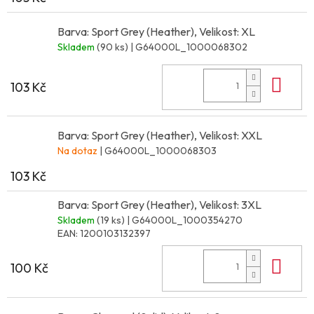
Barva: Sport Grey (Heather), Velikost: XL
Skladem
(90 ks)
| G64000L_1000068302
Do 
103 Kč
Barva: Sport Grey (Heather), Velikost: XXL
Na dotaz
| G64000L_1000068303
103 Kč
Barva: Sport Grey (Heather), Velikost: 3XL
Skladem
(19 ks)
| G64000L_1000354270
EAN:
1200103132397
Do 
100 Kč