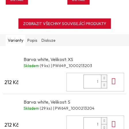
ZOBRAZIT VŠECHNY SOUVISEJÍCÍ PRODUKTY
Varianty
Popis
Diskuze
Barva: white, Velikost: XS
Skladem
(9 ks)
| PW649_1000213203
Do 
212 Kč
Barva: white, Velikost: S
Skladem
(29 ks)
| PW649_1000213204
Do 
212 Kč