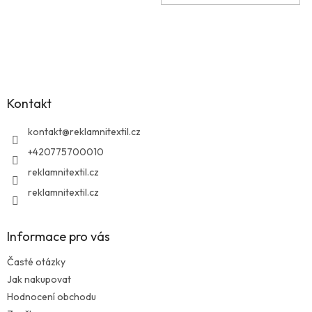
Z
á
p
a
Kontakt
t
í
kontakt
@
reklamnitextil.cz
+420775700010
reklamnitextil.cz
reklamnitextil.cz
Informace pro vás
Časté otázky
Jak nakupovat
Hodnocení obchodu