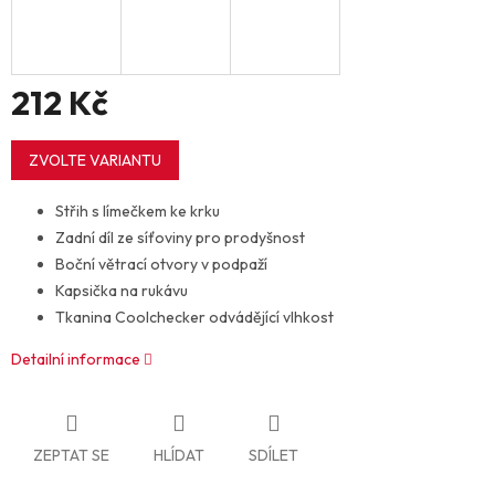
212 Kč
Měrná
cena:
ZVOLTE VARIANTU
Střih s límečkem ke krku
Zadní díl ze síťoviny pro prodyšnost
Boční větrací otvory v podpaží
Kapsička na rukávu
Tkanina Coolchecker odvádějící vlhkost
Detailní informace
ZEPTAT SE
HLÍDAT
SDÍLET