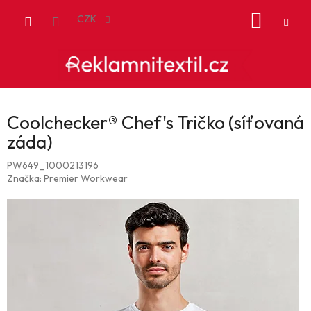
Přejít
NÁKUP
na
CZK
obsah
KOŠÍK
Coolchecker® Chef's Tričko (síťovaná
záda)
PW649_1000213196
Značka:
Premier Workwear