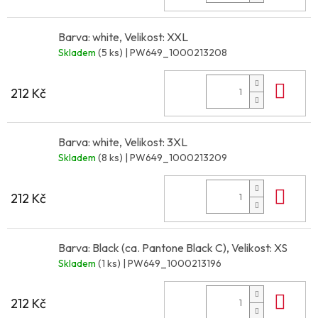
Barva: white, Velikost: XXL
Skladem
(5 ks)
| PW649_1000213208
Do 
212 Kč
Barva: white, Velikost: 3XL
Skladem
(8 ks)
| PW649_1000213209
Do 
212 Kč
Barva: Black (ca. Pantone Black C), Velikost: XS
Skladem
(1 ks)
| PW649_1000213196
Do 
212 Kč