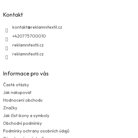
p
a
Kontakt
t
í
kontakt
@
reklamnitextil.cz
+420775700010
reklamnitextil.cz
reklamnitextil.cz
Informace pro vás
Časté otázky
Jak nakupovat
Hodnocení obchodu
Značky
Jak číst ikony a symboly
Obchodní podmínky
Podmínky ochrany osobních údajů