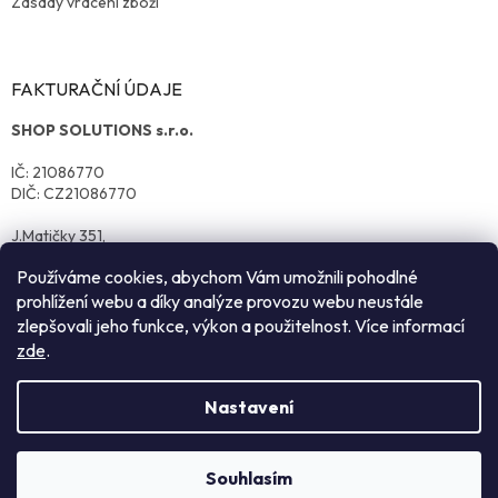
Zásady vrácení zboží
FAKTURAČNÍ ÚDAJE
SHOP SOLUTIONS s.r.o.
IČ: 21086770
DIČ: CZ21086770
J.Matičky 351,
570 01 Litomyšl
Používáme cookies, abychom Vám umožnili pohodlné
prohlížení webu a díky analýze provozu webu neustále
zlepšovali jeho funkce, výkon a použitelnost. Více informací
zde
.
Nastavení
Vytvořil Shoptet
Souhlasím
Copyright 2026
reklamnitextil.cz
. Všechna práva vyhrazena.
NEZÁVAZNÁ POPTÁVKA