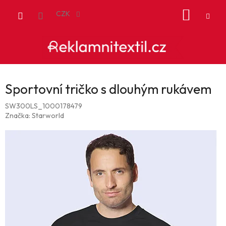
Přejít
NÁKUP
na
CZK
obsah
KOŠÍK
Sportovní tričko s dlouhým rukávem
SW300LS_1000178479
Značka:
Starworld