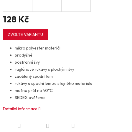
128 Kč
Měrná
cena:
ZVOLTE VARIANTU
mikro polyester materiál
prodyšné
postranní švy
raglánové rukávy s plochými švy
zaoblený spodní lem
rukávy a spodní lem ze stejného materiálu
možno prát na 40°C
SEDEX ověřeno
Detailní informace