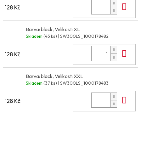
Do 
128 Kč
Barva: black, Velikost: XL
Skladem
(45 ks)
| SW300LS_1000178482
Do 
128 Kč
Barva: black, Velikost: XXL
Skladem
(37 ks)
| SW300LS_1000178483
Do 
128 Kč
Z
á