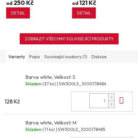
250 Kč
121 Kč
od
od
DETAIL
DETAIL
ZOBRAZIT VŠECHNY SOUVISEJÍCÍ PRODUKTY
Varianty
Popis
Související soubory (1)
Diskuze
Barva: white, Velikost: S
Skladem
(37 ks)
| SW300LS_1000178484
Do 
128 Kč
Barva: white, Velikost: M
Skladem
(71 ks)
| SW300LS_1000178485