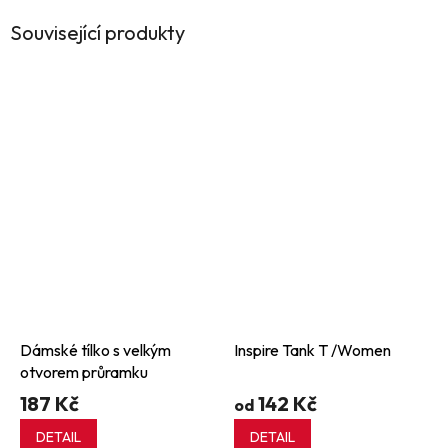
Související produkty
Dámské tílko s velkým
Inspire Tank T /Women
otvorem průramku
187 Kč
142 Kč
od
DETAIL
DETAIL