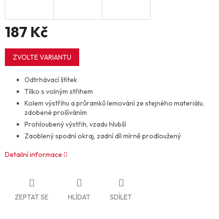
187 Kč
Měrná
cena:
ZVOLTE VARIANTU
Odtrhávací štítek
Tílko s volným střihem
Kolem výstřihu a průramků lemování ze stejného materiálu,
zdobené prošíváním
Prohloubený výstřih, vzadu hlubší
Zaoblený spodní okraj, zadní díl mírně prodloužený
Detailní informace
ZEPTAT SE
HLÍDAT
SDÍLET