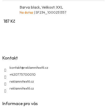
Barva: black, Velikost: XXL
Na dotaz
| SF234_1000251357
187 Kč
Z
á
p
a
Kontakt
t
í
kontakt
@
reklamnitextil.cz
+420775700010
reklamnitextil.cz
reklamnitextil.cz
Informace pro vás