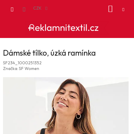
Přejít
NÁKUP
na
CZK
obsah
KOŠÍK
Dámské tílko, úzká ramínka
SF234_1000251352
Značka:
SF Women