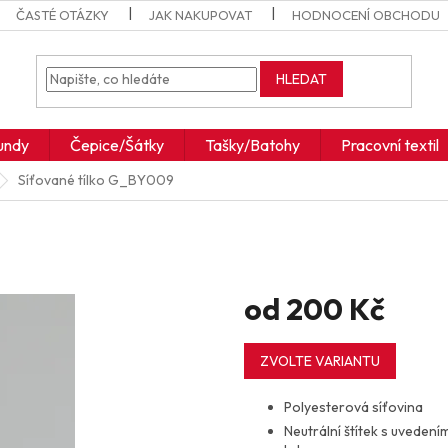
ČASTÉ OTÁZKY
JAK NAKUPOVAT
HODNOCENÍ OBCHODU
HLEDAT
undy
Čepice/Šátky
Tašky/Batohy
Pracovní textil
Síťované tílko
G_BY009
od
200 Kč
Měrná
cena:
ZVOLTE VARIANTU
Polyesterová síťovina
Neutrální štítek s uvedení