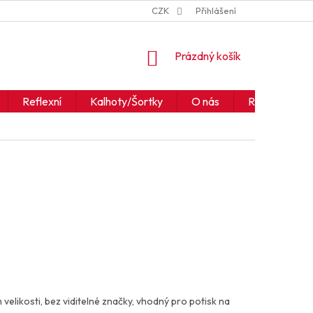
ZNAČKY
JAK ČÍST IKONY A SYMBOLY
CZK
Přihlášení
OBCHODNÍ PODM
NÁKUPNÍ
Prázdný košík
KOŠÍK
Reflexní
Kalhoty/Šortky
O nás
Realizace
m velikosti, bez viditelné značky, vhodný pro potisk na