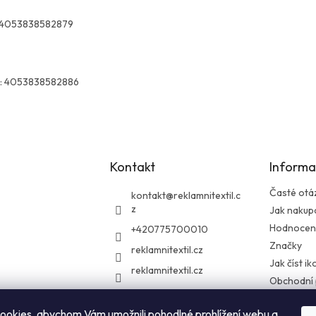
4053838582879
:
4053838582886
Kontakt
Informa
Časté otá
kontakt
@
reklamnitextil.c
z
Jak nakup
Hodnocen
+420775700010
Značky
reklamnitextil.cz
Jak číst i
reklamnitextil.cz
Obchodní
Podmínky 
údajů
ookies, abychom Vám umožnili pohodlné prohlížení webu a