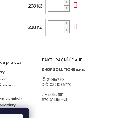
Do košíku
238 Kč
Do košíku
238 Kč
FAKTURAČNÍ ÚDAJE
ce pro vás
SHOP SOLUTIONS s.r.o.
zky
ovat
IČ: 21086770
DIČ: CZ21086770
í obchodu
J.Matičky 351,
kony a symboly
570 01 Litomyšl
 podmínky
ochrany osobních