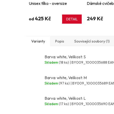
Unisex tílko - oversize
Dámské cvičební
425 Kč
249 Kč
od
DETAIL
Varianty
Popis
Související soubory (1)
Barva: white, Velikost: S
Skladem
(18 ks)
| BY009_1000035688
EAN
Barva: white, Velikost: M
Skladem
(97 ks)
| BY009_1000035689
EA
Barva: white, Velikost: L
Skladem
(17 ks)
| BY009_1000035690
EAN