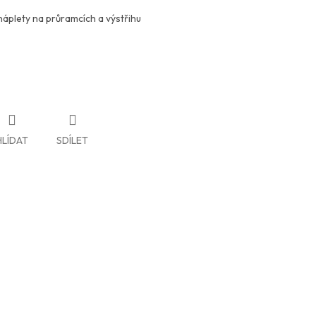
plety na průramcích a výstřihu
HLÍDAT
SDÍLET