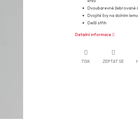
krku
Dvoubarevné žebrované ná
Dvojité švy na dolním lemu
Delší střih
Detailní informace
TISK
ZEPTAT SE