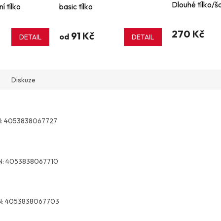
Dlouhé tílko/š
 tílko
basic tílko
270 Kč
91 Kč
od
DETAIL
DETAIL
Diskuze
:
4053838067727
N:
4053838067710
:
4053838067703