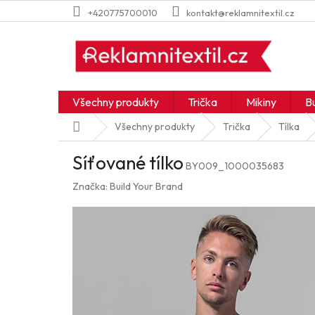
Přejít
+420775700010
kontakt@reklamnitextil.cz
na
obsah
Všechny produkty
Trička
Mikiny
B
Domů
Všechny produkty
Trička
Tílka
Síťované tílko
BY009_1000035683
Značka:
Build Your Brand