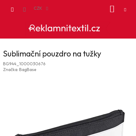
Přejít
NÁKUP
na
CZK
obsah
KOŠÍK
Sublimační pouzdro na tužky
BG944_1000030676
Značka:
BagBase