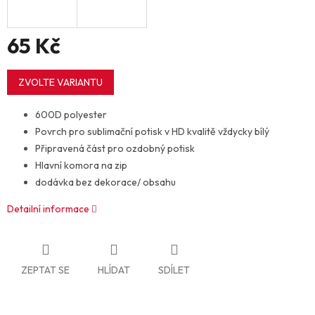
65 Kč
Měrná
cena:
ZVOLTE VARIANTU
600D polyester
Povrch pro sublimační potisk v HD kvalitě vždycky bílý
Připravená část pro ozdobný potisk
Hlavní komora na zip
dodávka bez dekorace/ obsahu
Detailní informace
ZEPTAT SE
HLÍDAT
SDÍLET