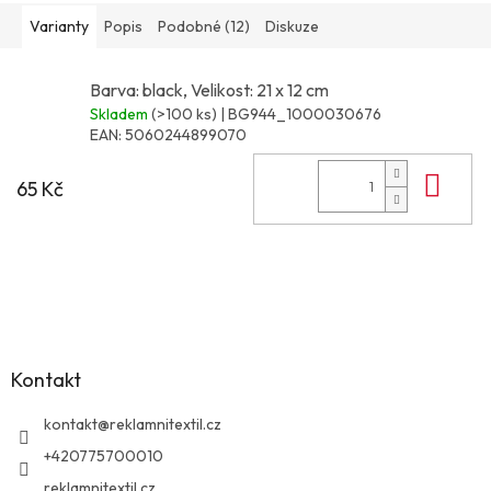
Varianty
Popis
Podobné (12)
Diskuze
Barva: black, Velikost: 21 x 12 cm
Skladem
(>100 ks)
| BG944_1000030676
EAN:
5060244899070
Do 
65 Kč
Z
á
p
a
Kontakt
t
í
kontakt
@
reklamnitextil.cz
+420775700010
reklamnitextil.cz