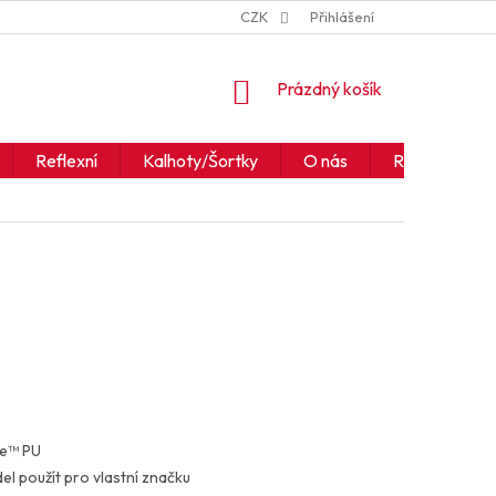
ZNAČKY
JAK ČÍST IKONY A SYMBOLY
CZK
Přihlášení
OBCHODNÍ PODM
NÁKUPNÍ
Prázdný košík
KOŠÍK
Reflexní
Kalhoty/Šortky
O nás
Realizace
de™ PU
el použít pro vlastní značku