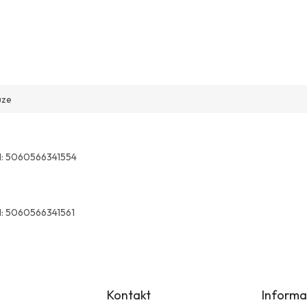
uze
:
5060566341554
:
5060566341561
Kontakt
Informa