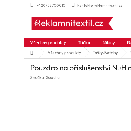
Přejít
+420775700010
kontakt@reklamnitextil.cz
na
obsah
Všechny produkty
Trička
Mikiny
B
Domů
Všechny produkty
Tašky/Batohy
Pouzdro na příslušenství NuHi
Značka:
Quadra