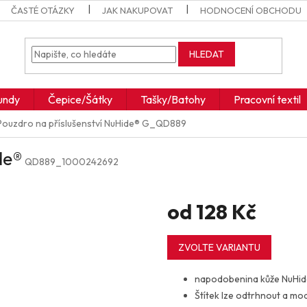
ČASTÉ OTÁZKY
JAK NAKUPOVAT
HODNOCENÍ OBCHODU
HLEDAT
undy
Čepice/Šátky
Tašky/Batohy
Pracovní textil
Pouzdro na příslušenství NuHide®
G_QD889
de®
QD889_1000242692
od
128 Kč
Měrná
cena:
ZVOLTE VARIANTU
napodobenina kůže NuHi
Štítek lze odtrhnout a mod