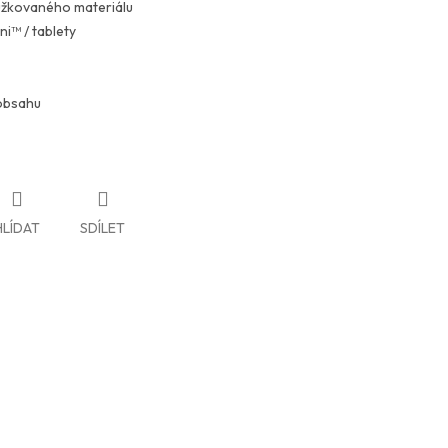
užkovaného materiálu
ni™ / tablety
obsahu
HLÍDAT
SDÍLET