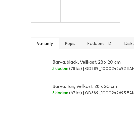
Varianty
Popis
Podobné (12)
Disk
Barva: black, Velikost: 28 x 20 cm
Skladem
(78 ks)
| QD889_1000242692
EAN
Barva: Tan, Velikost: 28 x 20 cm
Skladem
(67 ks)
| QD889_1000242693
EAN
Z
á
p