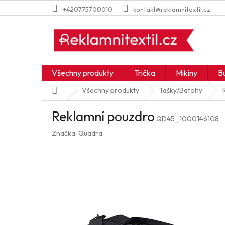
Přejít
+420775700010
kontakt@reklamnitextil.cz
na
obsah
Všechny produkty
Trička
Mikiny
B
Domů
Všechny produkty
Tašky/Batohy
Reklamní pouzdro
QD45_1000146108
Značka:
Quadra