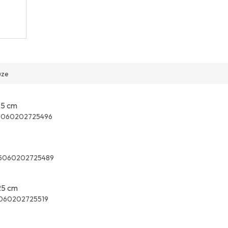
uze
 25 cm
5060202725496
5060202725489
 25 cm
060202725519