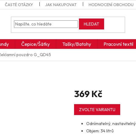
ČASTÉ OTÁZKY
JAK NAKUPOVAT
HODNOCENÍ OBCHODU
HLEDAT
undy
Čepice/Šátky
Tašky/Batohy
Pracovní textil
Reklamní pouzdro
G_QD45
369 Kč
Měrná
cena:
ZVOLTE VARIANTU
Odnímatelný, nastaviteln
Objem: 34 litrů