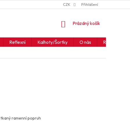
ZNAČKY
JAK ČÍST IKONY A SYMBOLY
CZK
Přihlášení
OBCHODNÍ PODM
NÁKUPNÍ
Prázdný košík
KOŠÍK
Reflexní
Kalhoty/Šortky
O nás
Realizace
ý tkaný ramenní popruh