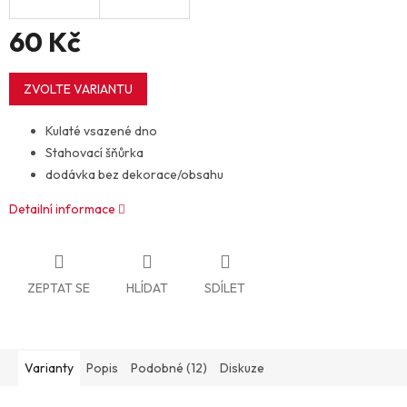
60 Kč
Měrná
cena:
ZVOLTE VARIANTU
Kulaté vsazené dno
Stahovací šňůrka
dodávka bez dekorace/obsahu
Detailní informace
ZEPTAT SE
HLÍDAT
SDÍLET
Varianty
Popis
Podobné (12)
Diskuze