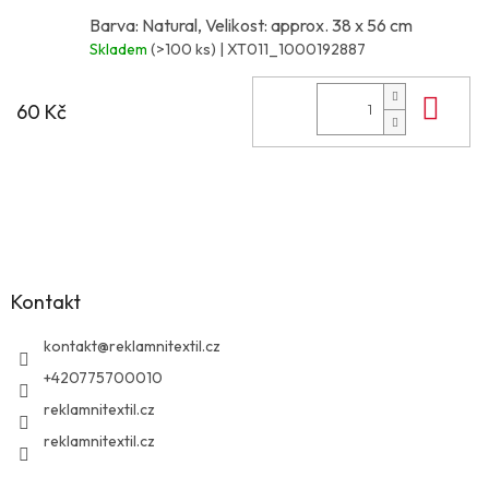
Barva: Natural, Velikost: approx. 38 x 56 cm
Skladem
(>100 ks)
| XT011_1000192887
Do 
60 Kč
Z
á
p
a
Kontakt
t
í
kontakt
@
reklamnitextil.cz
+420775700010
reklamnitextil.cz
reklamnitextil.cz