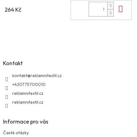
Do 
264 Kč
Z
á
p
a
Kontakt
t
í
kontakt
@
reklamnitextil.cz
+420775700010
reklamnitextil.cz
reklamnitextil.cz
Informace pro vás
Časté otázky