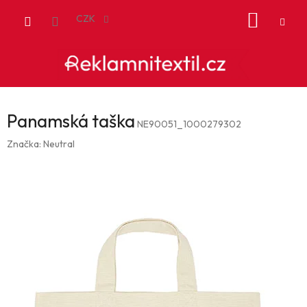
Přejít
NÁKUP
na
CZK
obsah
KOŠÍK
Panamská taška
NE90051_1000279302
Značka:
Neutral