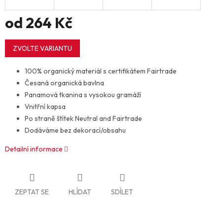
od
264 Kč
Měrná
cena:
ZVOLTE VARIANTU
100% organický materiál s certifikátem Fairtrade
Česaná organická bavlna
Panamová tkanina s vysokou gramáží
Vnitřní kapsa
Po straně štítek Neutral and Fairtrade
Dodáváme bez dekorací/obsahu
Detailní informace
ZEPTAT SE
HLÍDAT
SDÍLET