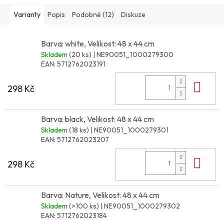
Varianty
Popis
Podobné (12)
Diskuze
Barva: white, Velikost: 48 x 44 cm
Skladem
(20 ks)
| NE90051_1000279300
EAN:
5712762023191
Do 
298 Kč
Barva: black, Velikost: 48 x 44 cm
Skladem
(18 ks)
| NE90051_1000279301
EAN:
5712762023207
Do 
298 Kč
Barva: Nature, Velikost: 48 x 44 cm
Skladem
(>100 ks)
| NE90051_1000279302
EAN:
5712762023184