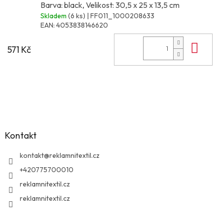
Barva: black, Velikost: 30,5 x 25 x 13,5 cm
Skladem
(6 ks)
| FF011_1000208633
EAN:
4053838146620
Do 
571 Kč
Z
á
p
a
Kontakt
t
í
kontakt
@
reklamnitextil.cz
+420775700010
reklamnitextil.cz
reklamnitextil.cz