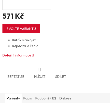
571 Kč
Měrná
cena:
ZVOLTE VARIANTU
Kufřík s rukojetí
Kapacita: 6 čepic
Detailní informace
ZEPTAT SE
HLÍDAT
SDÍLET
Varianty
Popis
Podobné (12)
Diskuze