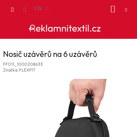
Přejít
NÁKUP
na
CZK
obsah
KOŠÍK
Nosič uzávěrů na 6 uzávěrů
FF011_1000208633
Značka:
FLEXFIT