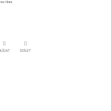
tou i bez
HLÍDAT
SDÍLET