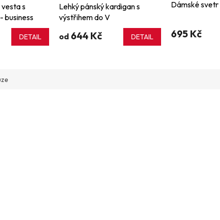
Dámské svetr 
 vesta s
Lehký pánský kardigan s
- business
výstřihem do V
695 Kč
644 Kč
od
DETAIL
DETAIL
uze