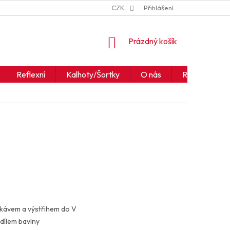
ZNAČKY
JAK ČÍST IKONY A SYMBOLY
CZK
Přihlášení
OBCHODNÍ PODM
NÁKUPNÍ
Prázdný košík
KOŠÍK
Reflexní
Kalhoty/Šortky
O nás
Realizace
ukávem a výstřihem do V
dílem bavlny