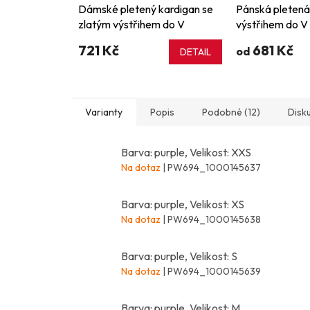
Dámské pletený kardigan se
Pánská pletená
zlatým výstřihem do V
výstřihem do V 
721 Kč
681 Kč
od
DETAIL
Varianty
Popis
Podobné (12)
Disk
Barva: purple, Velikost: XXS
Na dotaz
| PW694_1000145637
Barva: purple, Velikost: XS
Na dotaz
| PW694_1000145638
Barva: purple, Velikost: S
Na dotaz
| PW694_1000145639
Barva: purple, Velikost: M