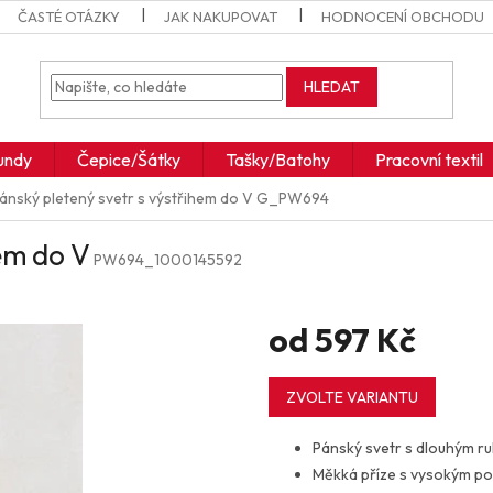
ČASTÉ OTÁZKY
JAK NAKUPOVAT
HODNOCENÍ OBCHODU
HLEDAT
undy
Čepice/Šátky
Tašky/Batohy
Pracovní textil
ánský pletený svetr s výstřihem do V
G_PW694
hem do V
PW694_1000145592
od
597 Kč
Měrná
cena:
ZVOLTE VARIANTU
Pánský svetr s dlouhým r
Měkká příze s vysokým po