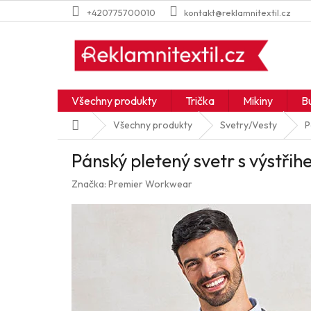
Přejít
+420775700010
kontakt@reklamnitextil.cz
na
obsah
Všechny produkty
Trička
Mikiny
B
Domů
Všechny produkty
Svetry/Vesty
P
Pánský pletený svetr s výstři
Značka:
Premier Workwear