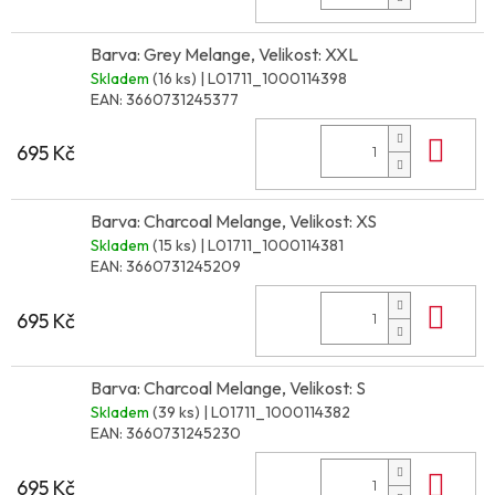
Barva: Grey Melange, Velikost: XXL
Skladem
(16 ks)
| L01711_1000114398
EAN:
3660731245377
Do 
695 Kč
Barva: Charcoal Melange, Velikost: XS
Skladem
(15 ks)
| L01711_1000114381
EAN:
3660731245209
Do 
695 Kč
Barva: Charcoal Melange, Velikost: S
Skladem
(39 ks)
| L01711_1000114382
EAN:
3660731245230
Do 
695 Kč