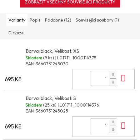
ZOBRAZIT VŠECHNY SOUVISEJÍCÍ PRODUKTY
Varianty
Popis
Podobné (12)
Související soubory (1)
Diskuze
Barva: black, Velikost: XS
Skladem
(9 ks)
| L01711_1000114375
EAN:
3660731245070
Do 
695 Kč
Barva: black, Velikost: S
Skladem
(25 ks)
| L01711_1000114376
EAN:
3660731245025
Do 
695 Kč