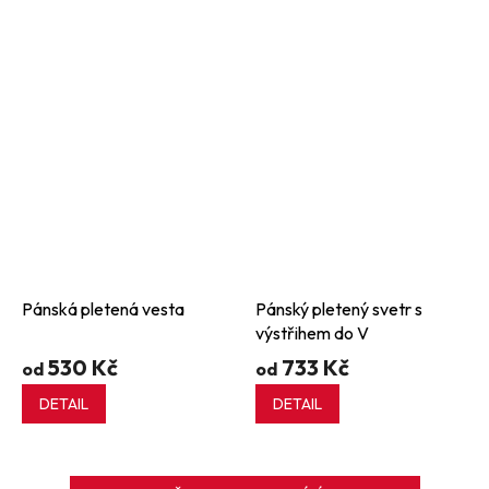
Pánská pletená vesta
Pánský pletený svetr s
výstřihem do V
530 Kč
733 Kč
od
od
DETAIL
DETAIL