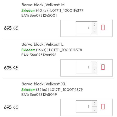
Barva: black, Velikost: M
Skladem
(40 ks)
| L01711_1000114377
EAN:
3660731245001
Do 
695 Kč
Barva: black, Velikost: L
Skladem
(16 ks)
| L01711_1000114378
EAN:
3660731244998
Do 
695 Kč
Barva: black, Velikost: XL
Skladem
(32 ks)
| L01711_1000114379
EAN:
3660731245049
Do 
695 Kč