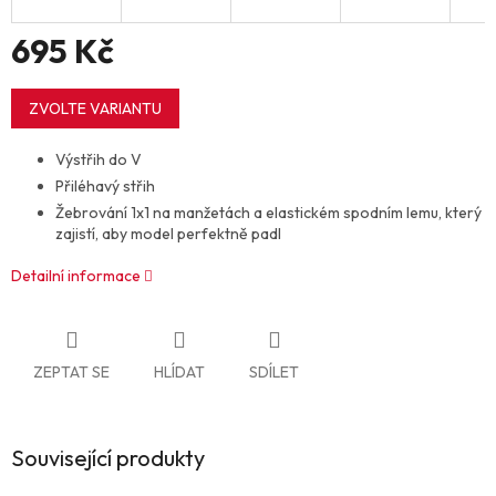
695 Kč
Měrná
cena:
ZVOLTE VARIANTU
Výstřih do V
Přiléhavý střih
Žebrování 1x1 na manžetách a elastickém spodním lemu, který
zajistí, aby model perfektně padl
Detailní informace
ZEPTAT SE
HLÍDAT
SDÍLET
Související produkty