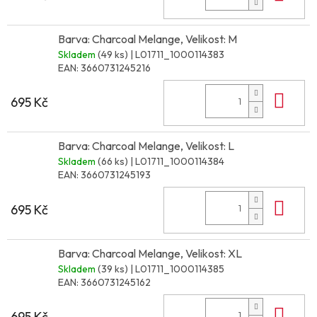
Barva: Charcoal Melange, Velikost: M
Skladem
(49 ks)
| L01711_1000114383
EAN:
3660731245216
Do 
695 Kč
Barva: Charcoal Melange, Velikost: L
Skladem
(66 ks)
| L01711_1000114384
EAN:
3660731245193
Do 
695 Kč
Barva: Charcoal Melange, Velikost: XL
Skladem
(39 ks)
| L01711_1000114385
EAN:
3660731245162
Do 
695 Kč