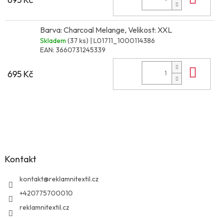
Barva: Charcoal Melange, Velikost: XXL
Skladem
(37 ks)
| L01711_1000114386
EAN:
3660731245339
Do 
695 Kč
Z
á
p
a
Kontakt
t
í
kontakt
@
reklamnitextil.cz
+420775700010
reklamnitextil.cz