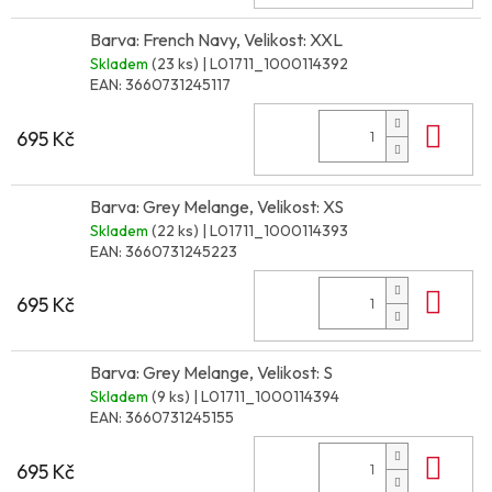
Barva: French Navy, Velikost: XXL
Skladem
(23 ks)
| L01711_1000114392
EAN:
3660731245117
Do 
695 Kč
Barva: Grey Melange, Velikost: XS
Skladem
(22 ks)
| L01711_1000114393
EAN:
3660731245223
Do 
695 Kč
Barva: Grey Melange, Velikost: S
Skladem
(9 ks)
| L01711_1000114394
EAN:
3660731245155
Do 
695 Kč