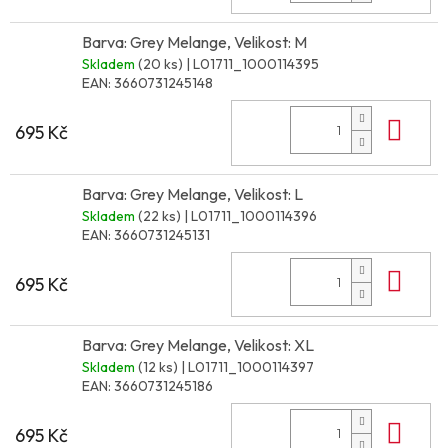
Barva: Grey Melange, Velikost: M
Skladem
(20 ks)
| L01711_1000114395
EAN:
3660731245148
Do 
695 Kč
Barva: Grey Melange, Velikost: L
Skladem
(22 ks)
| L01711_1000114396
EAN:
3660731245131
Do 
695 Kč
Barva: Grey Melange, Velikost: XL
Skladem
(12 ks)
| L01711_1000114397
EAN:
3660731245186
Do 
695 Kč