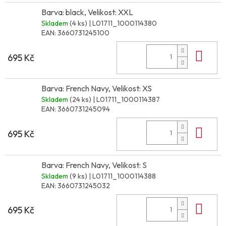
Barva: black, Velikost: XXL
Skladem
(4 ks)
| L01711_1000114380
EAN:
3660731245100
Do 
695 Kč
Barva: French Navy, Velikost: XS
Skladem
(24 ks)
| L01711_1000114387
EAN:
3660731245094
Do 
695 Kč
Barva: French Navy, Velikost: S
Skladem
(9 ks)
| L01711_1000114388
EAN:
3660731245032
Do 
695 Kč