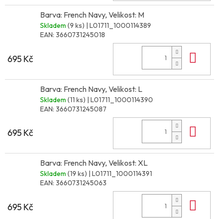
Barva: French Navy, Velikost: M
Skladem
(9 ks)
| L01711_1000114389
EAN:
3660731245018
Do 
695 Kč
Barva: French Navy, Velikost: L
Skladem
(11 ks)
| L01711_1000114390
EAN:
3660731245087
Do 
695 Kč
Barva: French Navy, Velikost: XL
Skladem
(19 ks)
| L01711_1000114391
EAN:
3660731245063
Do 
695 Kč