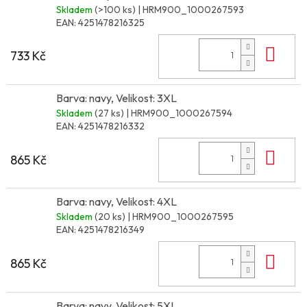
Skladem
(>100 ks)
| HRM900_1000267593
EAN:
4251478216325
Do 
733 Kč
Barva: navy, Velikost: 3XL
Skladem
(27 ks)
| HRM900_1000267594
EAN:
4251478216332
Do 
865 Kč
Barva: navy, Velikost: 4XL
Skladem
(20 ks)
| HRM900_1000267595
EAN:
4251478216349
Do 
865 Kč
Barva: navy, Velikost: 5XL