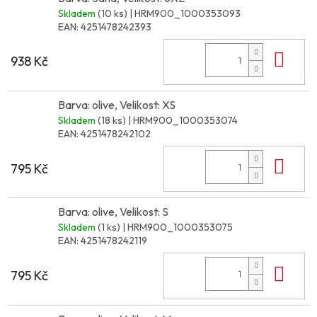
Skladem
(10 ks)
| HRM900_1000353093
EAN:
4251478242393
Do 
938 Kč
Barva: olive, Velikost: XS
Skladem
(18 ks)
| HRM900_1000353074
EAN:
4251478242102
Do 
795 Kč
Barva: olive, Velikost: S
Skladem
(1 ks)
| HRM900_1000353075
EAN:
4251478242119
Do 
795 Kč