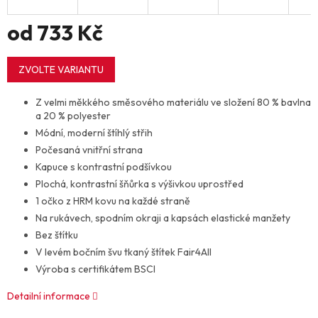
od
733 Kč
Měrná
cena:
ZVOLTE VARIANTU
Z velmi měkkého směsového materiálu ve složení 80 % bavlna
a 20 % polyester
Módní, moderní štíhlý střih
Počesaná vnitřní strana
Kapuce s kontrastní podšívkou
Plochá, kontrastní šňůrka s výšivkou uprostřed
1 očko z HRM kovu na každé straně
Na rukávech, spodním okraji a kapsách elastické manžety
Bez štítku
V levém bočním švu tkaný štítek Fair4All
Výroba s certifikátem BSCI
Detailní informace