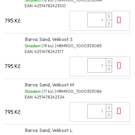
Skladem
(12 ks)
| HRM900_1000353084
EAN:
4251478242300
Do 
795 Kč
Barva: Sand, Velikost: S
Skladem
(19 ks)
| HRM900_1000353085
EAN:
4251478242317
Do 
795 Kč
Barva: Sand, Velikost: M
Skladem
(17 ks)
| HRM900_1000353086
EAN:
4251478242324
Do 
795 Kč
Barva: Sand, Velikost: L