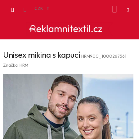
Přejít
NÁKUP
na
CZK
obsah
KOŠÍK
Unisex mikina s kapucí
HRM900_1000267561
Značka:
HRM