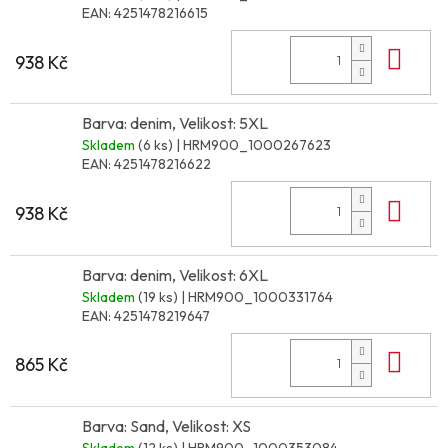
EAN:
4251478216615
Do 
938 Kč
Barva: denim, Velikost: 5XL
Skladem
(6 ks)
| HRM900_1000267623
EAN:
4251478216622
Do 
938 Kč
Barva: denim, Velikost: 6XL
Skladem
(19 ks)
| HRM900_1000331764
EAN:
4251478219647
Do 
865 Kč
Barva: Sand, Velikost: XS