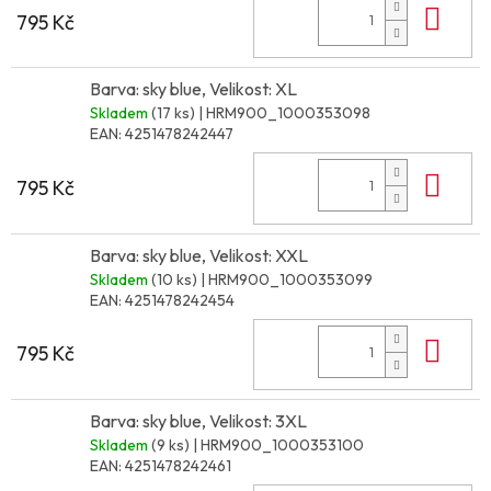
Do 
795 Kč
Barva: sky blue, Velikost: XL
Skladem
(17 ks)
| HRM900_1000353098
EAN:
4251478242447
Do 
795 Kč
Barva: sky blue, Velikost: XXL
Skladem
(10 ks)
| HRM900_1000353099
EAN:
4251478242454
Do 
795 Kč
Barva: sky blue, Velikost: 3XL
Skladem
(9 ks)
| HRM900_1000353100
EAN:
4251478242461