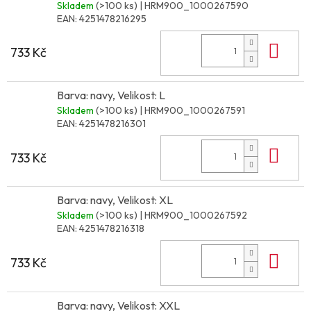
Skladem
(>100 ks)
| HRM900_1000267590
EAN:
4251478216295
Do 
733 Kč
Barva: navy, Velikost: L
Skladem
(>100 ks)
| HRM900_1000267591
EAN:
4251478216301
Do 
733 Kč
Barva: navy, Velikost: XL
Skladem
(>100 ks)
| HRM900_1000267592
EAN:
4251478216318
Do 
733 Kč
Barva: navy, Velikost: XXL