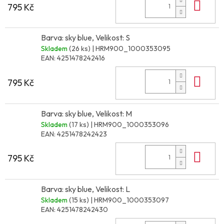
Do 
795 Kč
Barva: sky blue, Velikost: S
Skladem
(26 ks)
| HRM900_1000353095
EAN:
4251478242416
Do 
795 Kč
Barva: sky blue, Velikost: M
Skladem
(17 ks)
| HRM900_1000353096
EAN:
4251478242423
Do 
795 Kč
Barva: sky blue, Velikost: L
Skladem
(15 ks)
| HRM900_1000353097
EAN:
4251478242430