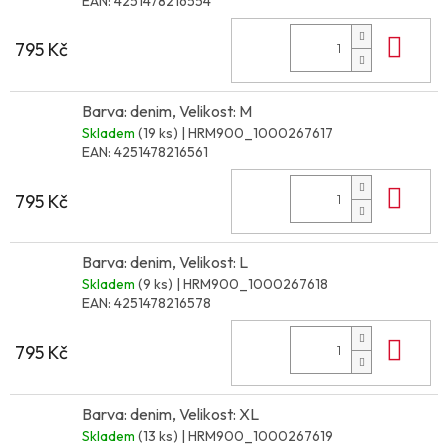
EAN:
4251478216554
Do 
795 Kč
Barva: denim, Velikost: M
Skladem
(19 ks)
| HRM900_1000267617
EAN:
4251478216561
Do 
795 Kč
Barva: denim, Velikost: L
Skladem
(9 ks)
| HRM900_1000267618
EAN:
4251478216578
Do 
795 Kč
Barva: denim, Velikost: XL
Skladem
(13 ks)
| HRM900_1000267619