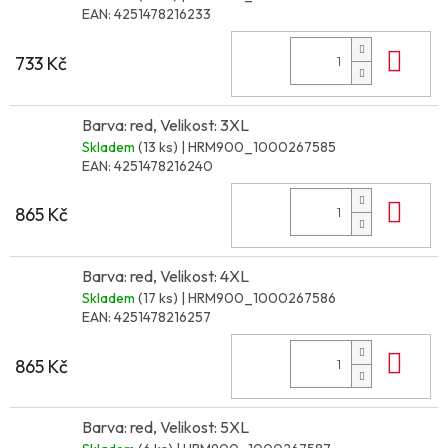
EAN:
4251478216233
Do 
733 Kč
Barva: red, Velikost: 3XL
Skladem
(13 ks)
| HRM900_1000267585
EAN:
4251478216240
Do 
865 Kč
Barva: red, Velikost: 4XL
Skladem
(17 ks)
| HRM900_1000267586
EAN:
4251478216257
Do 
865 Kč
Barva: red, Velikost: 5XL