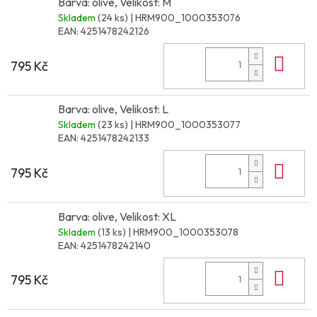
Barva: olive, Velikost: M
Skladem
(24 ks)
| HRM900_1000353076
EAN:
4251478242126
Do 
795 Kč
Barva: olive, Velikost: L
Skladem
(23 ks)
| HRM900_1000353077
EAN:
4251478242133
Do 
795 Kč
Barva: olive, Velikost: XL
Skladem
(13 ks)
| HRM900_1000353078
EAN:
4251478242140
Do 
795 Kč