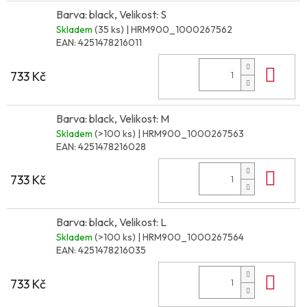
Barva: black, Velikost: S
Skladem
(35 ks)
| HRM900_1000267562
EAN:
4251478216011
Do 
733 Kč
Barva: black, Velikost: M
Skladem
(>100 ks)
| HRM900_1000267563
EAN:
4251478216028
Do 
733 Kč
Barva: black, Velikost: L
Skladem
(>100 ks)
| HRM900_1000267564
EAN:
4251478216035
Do 
733 Kč