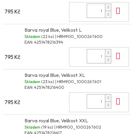
Do 
795 Kč
Barva: royal Blue, Velikost: L
Skladem
(22 ks)
| HRM900_1000267600
EAN:
4251478216394
Do 
795 Kč
Barva: royal Blue, Velikost: XL
Skladem
(23 ks)
| HRM900_1000267601
EAN:
4251478216400
Do 
795 Kč
Barva: royal Blue, Velikost: XXL
Skladem
(19 ks)
| HRM900_1000267602
EAN:
4251478216417