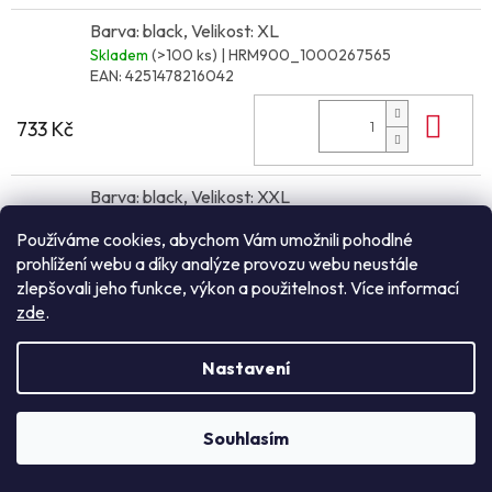
Barva: black, Velikost: XL
Skladem
(>100 ks)
| HRM900_1000267565
EAN:
4251478216042
Do 
733 Kč
Barva: black, Velikost: XXL
Skladem
(>100 ks)
| HRM900_1000267566
Používáme cookies, abychom Vám umožnili pohodlné
EAN:
4251478216059
prohlížení webu a díky analýze provozu webu neustále
Do 
zlepšovali jeho funkce, výkon a použitelnost. Více informací
733 Kč
zde
.
Barva: black, Velikost: 3XL
Nastavení
Skladem
(65 ks)
| HRM900_1000267567
EAN:
4251478216066
Souhlasím
NEZÁVAZNÁ POPTÁVKA
Do 
865 Kč