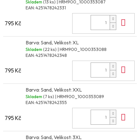
Skladem
(13 ks)
| HRM900_1000353087
EAN:
4251478242331
Do 
795 Kč
Barva: Sand, Velikost: XL
Skladem
(22 ks)
| HRM900_1000353088
EAN:
4251478242348
Do 
795 Kč
Barva: Sand, Velikost: XXL
Skladem
(7 ks)
| HRM900_1000353089
EAN:
4251478242355
Do 
795 Kč
Barva: Sand, Velikost: 3XL