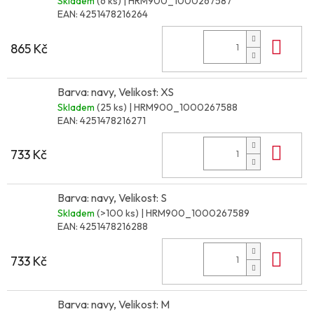
Skladem
(6 ks)
| HRM900_1000267587
EAN:
4251478216264
Do 
865 Kč
Barva: navy, Velikost: XS
Skladem
(25 ks)
| HRM900_1000267588
EAN:
4251478216271
Do 
733 Kč
Barva: navy, Velikost: S
Skladem
(>100 ks)
| HRM900_1000267589
EAN:
4251478216288
Do 
733 Kč
Barva: navy, Velikost: M