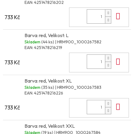
EAN:
4251478216202
Do 
733 Kč
Barva: red, Velikost: L
Skladem
(44 ks)
| HRM900_1000267582
EAN:
4251478216219
Do 
733 Kč
Barva: red, Velikost: XL
Skladem
(35 ks)
| HRM900_1000267583
EAN:
4251478216226
Do 
733 Kč
Barva: red, Velikost: XXL
Skladem
(19 ks)
| HRM900_1000267584