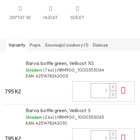
ZEPTAT SE
HLÍDAT
SDÍLET
Varianty
Popis
Související soubory (1)
Diskuze
Barva: bottle green, Velikost: XS
Skladem
(7 ks)
| HRM900_1000353064
EAN:
4251478242003
Do 
795 Kč
Barva: bottle green, Velikost: S
Skladem
(2 ks)
| HRM900_1000353065
EAN:
4251478242010
Do 
795 Kč