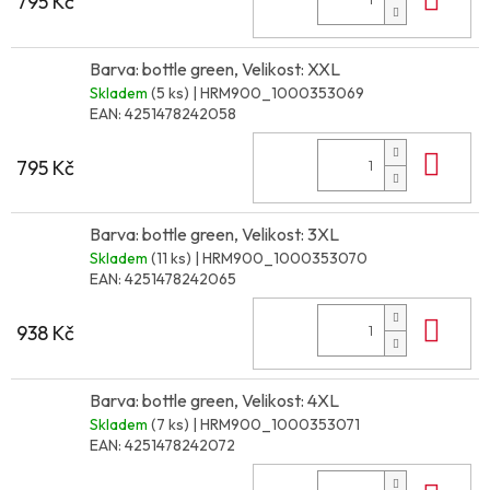
795 Kč
Barva: bottle green, Velikost: XXL
Skladem
(5 ks)
| HRM900_1000353069
EAN:
4251478242058
Do 
795 Kč
Barva: bottle green, Velikost: 3XL
Skladem
(11 ks)
| HRM900_1000353070
EAN:
4251478242065
Do 
938 Kč
Barva: bottle green, Velikost: 4XL
Skladem
(7 ks)
| HRM900_1000353071
EAN:
4251478242072