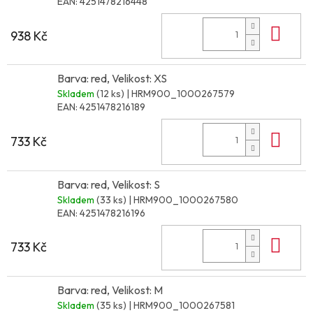
EAN:
4251478216448
Do 
938 Kč
Barva: red, Velikost: XS
Skladem
(12 ks)
| HRM900_1000267579
EAN:
4251478216189
Do 
733 Kč
Barva: red, Velikost: S
Skladem
(33 ks)
| HRM900_1000267580
EAN:
4251478216196
Do 
733 Kč
Barva: red, Velikost: M
Skladem
(35 ks)
| HRM900_1000267581